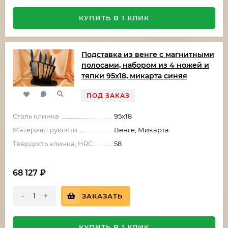
КУПИТЬ В 1 КЛИК
Подставка из венге с магнитными
полосами, набором из 4 ножей и
тяпки 95х18, микарта синяя
ПОД ЗАКАЗ
Сталь клинка
95х18
Материал рукояти
Венге, Микарта
Твёрдость клинка, HRC
58
68 127
₽
-
+
ЗАКАЗАТЬ
КУПИТЬ В 1 КЛИК