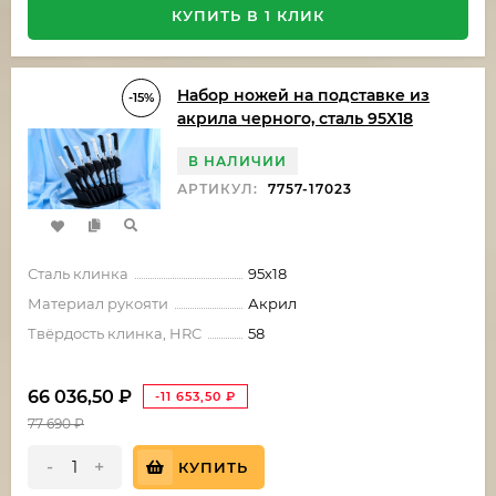
КУПИТЬ В 1 КЛИК
Набор ножей на подставке из
-15%
акрила черного, сталь 95Х18
В НАЛИЧИИ
АРТИКУЛ:
7757-17023
Сталь клинка
95х18
Материал рукояти
Акрил
Твёрдость клинка, HRC
58
66 036,50
₽
-11 653,50
₽
77 690
₽
-
+
КУПИТЬ