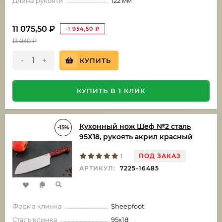
Длина рукояти
122 мм
11 075,50
₽
-1 954,50
₽
13 030
₽
-
+
КУПИТЬ
КУПИТЬ В 1 КЛИК
Кухонный нож Шеф №2 сталь
-15%
95Х18, рукоять акрил красный
ПОД ЗАКАЗ
1
АРТИКУЛ:
7225-16485
Форма клинка
Sheepfoot
Сталь клинка
95х18