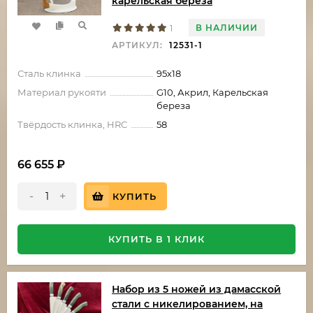
карельская береза
В НАЛИЧИИ
1
АРТИКУЛ:
12531-1
Сталь клинка
95х18
Материал рукояти
G10, Акрил, Карельская
береза
Твёрдость клинка, HRC
58
66 655
₽
-
+
КУПИТЬ
КУПИТЬ В 1 КЛИК
Набор из 5 ножей из дамасской
стали с никелированием, на