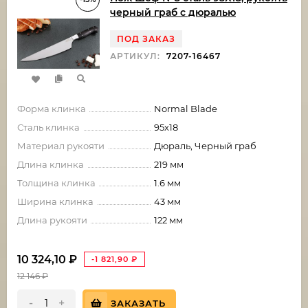
черный граб с дюралью
ПОД ЗАКАЗ
АРТИКУЛ:
7207-16467
Форма клинка
Normal Blade
Сталь клинка
95х18
Материал рукояти
Дюраль, Черный граб
Длина клинка
219 мм
Толщина клинка
1.6 мм
Ширина клинка
43 мм
Длина рукояти
122 мм
10 324,10
₽
-1 821,90
₽
12 146
₽
-
+
ЗАКАЗАТЬ