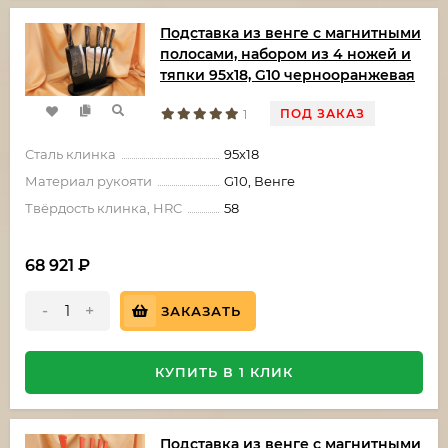
Подставка из венге с магнитными
полосами, набором из 4 ножей и
тяпки 95х18, G10 чернооранжевая
ПОД ЗАКАЗ
1
Сталь клинка
95х18
Материал рукояти
G10, Венге
Твёрдость клинка, HRC
58
68 921
₽
-
+
ЗАКАЗАТЬ
КУПИТЬ В 1 КЛИК
Подставка из венге с магнитными