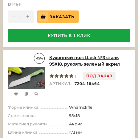
12 146
₽
-
+
ЗАКАЗАТЬ
КУПИТЬ В 1 КЛИК
Кухонный нож Шеф №3 сталь
-15%
95Х18, рукоять зеленый акрил
ПОД ЗАКАЗ
1
АРТИКУЛ:
7204-16464
Форма клинка
Wharncliffe
Сталь клинка
95х18
Материал рукояти
Акрил
Длина клинка
173 мм