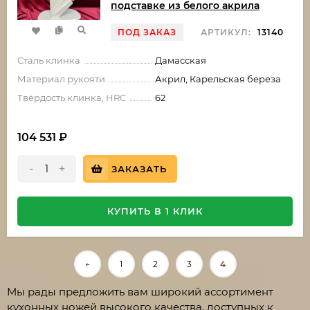
подставке из белого акрила
ПОД ЗАКАЗ
АРТИКУЛ:
13140
Сталь клинка
Дамасская
Материал рукояти
Акрил, Карельская береза
Твёрдость клинка, HRC
62
104 531
₽
-
+
ЗАКАЗАТЬ
КУПИТЬ В 1 КЛИК
←
1
2
3
4
Мы рады предложить вам широкий ассортимент
кухонных ножей высокого качества, доступных к