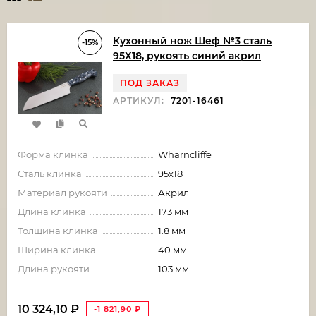
Кухонный нож Шеф №3 сталь
-15%
95Х18, рукоять синий акрил
ПОД ЗАКАЗ
АРТИКУЛ:
7201-16461
Форма клинка
Wharncliffe
Сталь клинка
95х18
Материал рукояти
Акрил
Длина клинка
173 мм
Толщина клинка
1.8 мм
Ширина клинка
40 мм
Длина рукояти
103 мм
10 324,10
₽
-1 821,90
₽