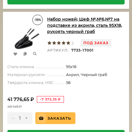
Набор ножей; Шеф №,№6,№7 на
-15%
подставке из акрила, сталь 95Х18,
рукоять черный граб
ПОД ЗАКАЗ
2
АРТИКУЛ:
7735-17001
Сталь клинка
95х18
Материал рукояти
Акрил, Черный граб
Твёрдость клинка, HRC
58
41 776,65
₽
-7 372,35
₽
49 149
₽
-
+
ЗАКАЗАТЬ