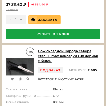
37 311,60
₽
-6 584,40
₽
43 896
₽
-
+
ЗАКАЗАТЬ
КУПИТЬ В 1 КЛИК
Нож складной Народа севера
-15%
сталь Elmax накладки G10 черная
с белой
ПОД ЗАКАЗ
АРТИКУЛ:
11685
Категория: Якутские ножи
Сталь клинка
Elmax
Материал рукояти
G10
Длина клинка
108 мм