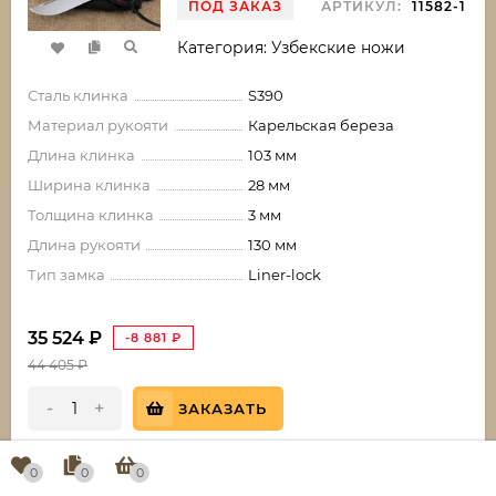
ПОД ЗАКАЗ
АРТИКУЛ:
11582-1
Категория: Узбекские ножи
Сталь клинка
S390
Материал рукояти
Карельская береза
Длина клинка
103 мм
Ширина клинка
28 мм
Толщина клинка
3 мм
Длина рукояти
130 мм
Тип замка
Liner-lock
35 524
₽
-8 881
₽
44 405
₽
-
+
ЗАКАЗАТЬ
0
0
0
КУПИТЬ В 1 КЛИК