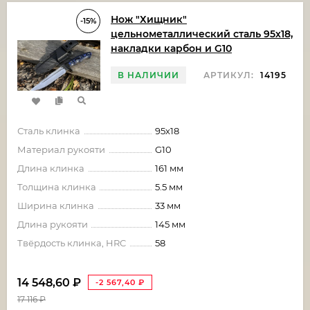
Нож "Хищник"
-15%
цельнометаллический сталь 95х18,
накладки карбон и G10
В НАЛИЧИИ
АРТИКУЛ:
14195
Сталь клинка
95х18
Материал рукояти
G10
Длина клинка
161 мм
Толщина клинка
5.5 мм
Ширина клинка
33 мм
Длина рукояти
145 мм
Твёрдость клинка, HRC
58
14 548,60
₽
-2 567,40
₽
17 116
₽