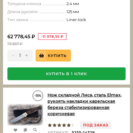
Толщина клинка
2.4 мм
Длина рукояти
125 мм
Тип замка
Liner-lock
62 778,45
₽
-11 078,55
₽
73 857
₽
-
+
КУПИТЬ
КУПИТЬ В 1 КЛИК
Нож складной Лиса, сталь Elmax,
-15%
рукоять накладки карельская
береза стабилизированная
коричневая
ПОД ЗАКАЗ
1
АРТИКУЛ:
5255-14329