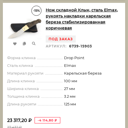
Нож складной Клык, сталь Elmax,
-15%
рукоять накладки карельская
береза стабилизированная
коричневая
ПОД ЗАКАЗ
АРТИКУЛ:
6739-15903
Форма клинка
Drop Point
Сталь клинка
Elmax
Материал рукояти
Карельская береза
Длина клинка
100 мм
Ширина клинка
27 мм
Толщина клинка
3.2 мм
Длина рукояти
125 мм
23 317,20
₽
-4 114,80
₽
27 432
₽