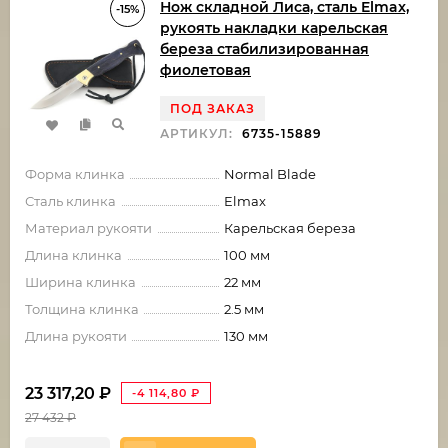
Нож складной Лиса, сталь Elmax,
-15%
рукоять накладки карельская
береза стабилизированная
фиолетовая
ПОД ЗАКАЗ
АРТИКУЛ:
6735-15889
Форма клинка
Normal Blade
Сталь клинка
Elmax
Материал рукояти
Карельская береза
Длина клинка
100 мм
Ширина клинка
22 мм
Толщина клинка
2.5 мм
Длина рукояти
130 мм
23 317,20
₽
-4 114,80
₽
27 432
₽