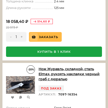
Толщина клинка
2.4 мм
Длина рукояти
125 мм
18 058,40
₽
-4 514,60
₽
22 573
₽
-
+
ЗАКАЗАТЬ
КУПИТЬ В 1 КЛИК
Нож Журавль, складной, сталь
-20%
Elmax, рукоять накладки черный
граб с дюралью
ПОД ЗАКАЗ
АРТИКУЛ:
7097-16354
Форма клинка
Drop Point