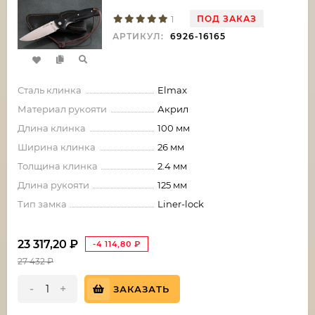
ПОД ЗАКАЗ
1
АРТИКУЛ:
6926-16165
Сталь клинка
Elmax
Материал рукояти
Акрил
Длина клинка
100 мм
Ширина клинка
26 мм
Толщина клинка
2.4 мм
Длина рукояти
125 мм
Тип замка
Liner-lock
23 317,20
₽
-4 114,80
₽
27 432
₽
-
+
ЗАКАЗАТЬ