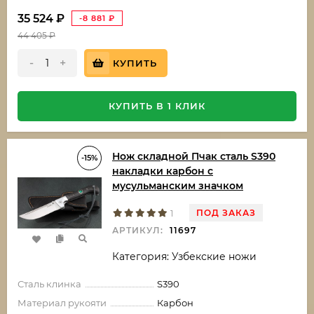
35 524
₽
-8 881
₽
44 405
₽
-
+
КУПИТЬ
КУПИТЬ В 1 КЛИК
Нож складной Пчак сталь S390
-15%
накладки карбон с
мусульманским значком
ПОД ЗАКАЗ
1
АРТИКУЛ:
11697
Категория: Узбекские ножи
Сталь клинка
S390
Материал рукояти
Карбон