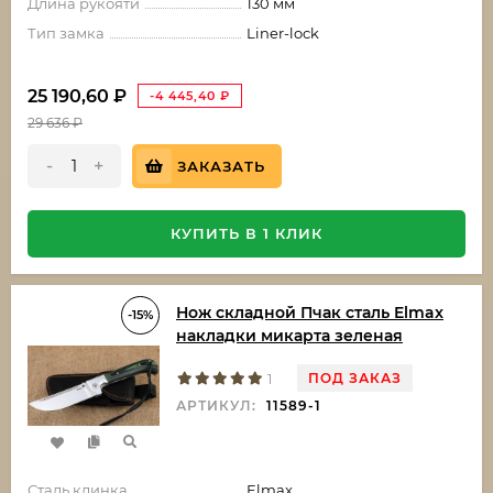
Длина рукояти
130 мм
Тип замка
Liner-lock
25 190,60
₽
-4 445,40
₽
29 636
₽
-
+
ЗАКАЗАТЬ
КУПИТЬ В 1 КЛИК
Нож складной Пчак сталь Elmax
-15%
накладки микарта зеленая
ПОД ЗАКАЗ
1
АРТИКУЛ:
11589-1
Сталь клинка
Elmax