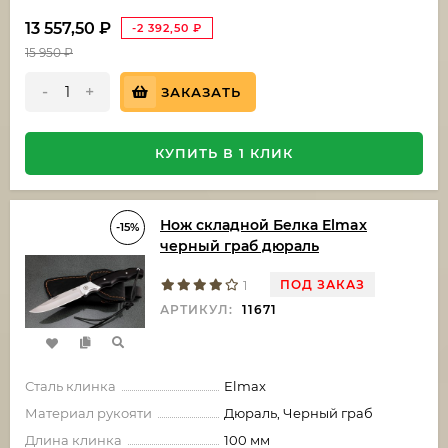
13 557,50
₽
-2 392,50
₽
15 950
₽
-
+
ЗАКАЗАТЬ
КУПИТЬ В 1 КЛИК
Нож складной Белка Elmax
-15%
черный граб дюраль
ПОД ЗАКАЗ
1
АРТИКУЛ:
11671
Сталь клинка
Elmax
Материал рукояти
Дюраль, Черный граб
Длина клинка
100 мм