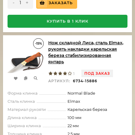
-
+
ЗАКАЗАТЬ
КУПИТЬ В 1 КЛИК
Нож складной Лиса, сталь Elmax,
-15%
рукоять накладки карельская
береза стабилизированная
янтарь
ПОД ЗАКАЗ
1
АРТИКУЛ:
6734-15886
Форма клинка
Normal Blade
Сталь клинка
Elmax
Материал рукояти
Карельская береза
Длина клинка
100 мм
Ширина клинка
22 мм
Толщина клинка
2.5 мм