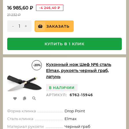
16 985,60
₽
-4 246,40
₽
21 232
₽
-
+
ЗАКАЗАТЬ
КУПИТЬ В 1 КЛИК
Кухонный нож Шеф №6 сталь
-20%
Elmax, рукоять черный граб,
латунь
В НАЛИЧИИ
АРТИКУЛ:
6762-15946
Форма клинка
Drop Point
Сталь клинка
Elmax
Материал рукояти
Черный граб