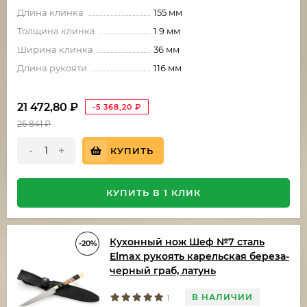
Длина клинка
155 мм
Толщина клинка
1.9 мм
Ширина клинка
36 мм
Длина рукояти
116 мм
21 472,80
₽
-5 368,20
₽
26 841
₽
-
+
КУПИТЬ
КУПИТЬ В 1 КЛИК
Кухонный нож Шеф №7 сталь
-20%
Elmax рукоять карельская береза-
черный граб, латунь
В НАЛИЧИИ
1