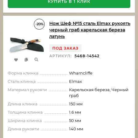
КУПИТЬ В 1 КЛИК
Нож Шеф №15 сталь Elmax рукоять
-20%
черный граб карельская береза
латунь
ПОД ЗАКАЗ
АРТИКУЛ:
5468-14542
Форма клинка
Wharncliffe
Сталь клинка
Elmax
Материал рукояти
Карельская береза, Черный
граб
Длина клинка
150 мм
Толщина клинка
1.6 мм
Ширина клинка
50 мм
Длина рукояти
140 мм