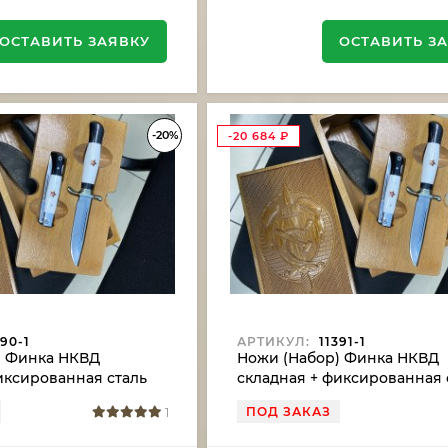
ОСТАВИТЬ ЗАЯВКУ
ОСТАВИТЬ З
-20%
-20 684
₽
90-1
АРТИКУЛ:
11391-1
) Финка НКВД
Ножи (Набор) Финка НКВД
иксированная сталь
складная + фиксированная 
белый акрил с
сталь S390 белый акрил с к
ПОД ЗАКАЗ
1
здой
звездой