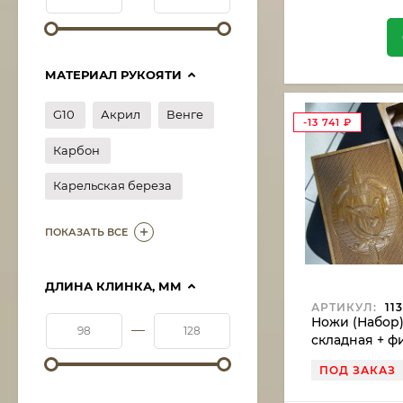
МАТЕРИАЛ РУКОЯТИ
G10
Акрил
Венге
-13 741
₽
Карбон
Карельская береза
ПОКАЗАТЬ ВСЕ
ДЛИНА КЛИНКА, ММ
АРТИКУЛ:
113
Ножи (Набор
—
складная + ф
сталь ELMAX 
ПОД ЗАКАЗ
красной зве