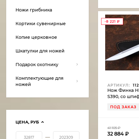
Ножи грибника
-8 221
₽
Кортики сувенирные
Копие церковное
Шкатулки для ножей
Подарок охотнику
Комплектующие для
ножей
АРТИКУЛ:
112
Нож Финка НК
S390, со шти
акрил белый
ПОД ЗАКАЗ
ЦЕНА,
РУБ
41 105
₽
32 884
₽
—