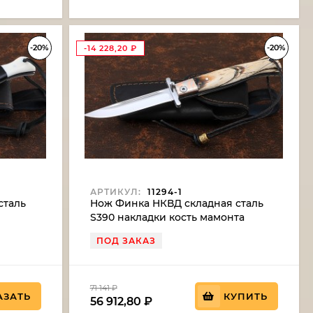
-20%
-20%
-14 228,20
₽
АРТИКУЛ:
11294-1
сталь
Нож Финка НКВД складная сталь
S390 накладки кость мамонта
вездой
мокуме-гане
ПОД ЗАКАЗ
71 141
₽
АЗАТЬ
КУПИТЬ
56 912,80
₽