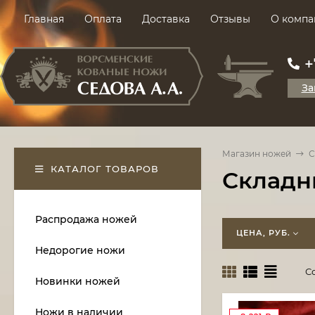
Главная
Оплата
Доставка
Отзывы
О компа
+
За
Магазин ножей
С
КАТАЛОГ ТОВАРОВ
Складн
Распродажа ножей
ЦЕНА, РУБ.
Недорогие ножи
С
Новинки ножей
Ножи в наличии