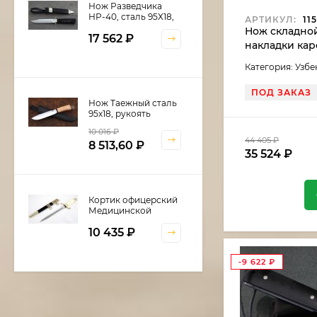
Нож Разведчика
НР-40, сталь 95Х18,
АРТИКУЛ:
115
рукоять и ножны
Нож складной
17 562
₽
черный граб,
накладки кар
мельхиор
зеленая
Категория: Узб
ПОД ЗАКАЗ
Нож Таежный сталь
95х18, рукоять
береста
10 016
₽
44 405
₽
8 513,60
₽
35 524
₽
Кортик офицерский
Медицинской
службы
10 435
₽
-9 622
₽
Шкатулка для
кортика