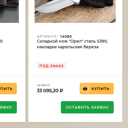
АРТИКУЛ:
14085
90
Складной нож "Орел" сталь S390,
8
накладки карельская береза
желтая
ПОД ЗАКАЗ
41 369
₽
УПИТЬ
КУПИТЬ
33 095,20
₽
АЯВКУ
ОСТАВИТЬ ЗАЯВКУ