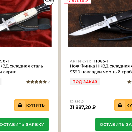
-20%
-7 971,80
₽
90-1
АРТИКУЛ:
11085-1
КВД складная сталь
Нож Финка НКВД складная 
и акрил
S390 накладки черный граб
й с красной звездой
ПОД ЗАКАЗ
2
39 859
₽
КУПИТЬ
К
31 887,20
₽
ОСТАВИТЬ ЗАЯВКУ
ОСТАВИТЬ З