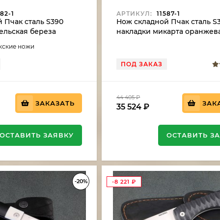
82-1
АРТИКУЛ:
11587-1
 Пчак сталь S390
Нож складной Пчак сталь S
ельская береза
накладки микарта оранжев
екские ножи
ПОД ЗАКАЗ
44 405
₽
ЗАКАЗАТЬ
ЗАК
35 524
₽
ОСТАВИТЬ ЗАЯВКУ
ОСТАВИТЬ З
-20%
-8 221
₽