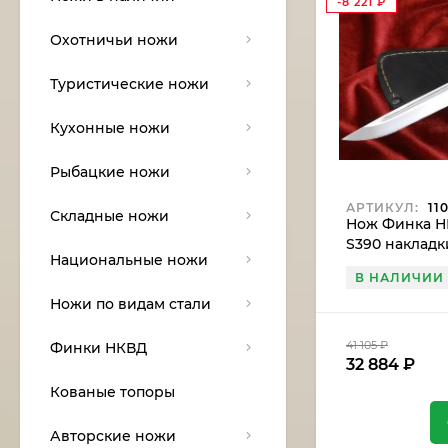
-8 221
₽
Охотничьи ножи
Туристические ножи
Кухонные ножи
Рыбацкие ножи
АРТИКУЛ:
110
Складные ножи
Нож Финка Н
S390 накладк
Национальные ножи
белый+черны
В НАЛИЧИИ
Ножи по видам стали
41 105
₽
Финки НКВД
32 884
₽
Кованые топоры
Авторские ножи