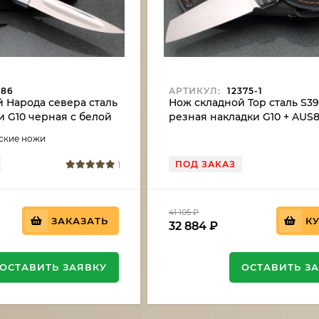
686
АРТИКУЛ:
12375-1
 Народа севера сталь
Нож складной Тор сталь S3
и G10 черная с белой
резная накладки G10 + AUS
(подшипники, клипса)
тские ножи
ПОД ЗАКАЗ
1
41 105
₽
ЗАКАЗАТЬ
К
32 884
₽
ОСТАВИТЬ ЗАЯВКУ
ОСТАВИТЬ З