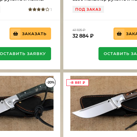
карельская береза коричн
ПОД ЗАКАЗ
1
41 105
₽
ЗАКАЗАТЬ
ЗАК
32 884
₽
ОСТАВИТЬ ЗАЯВКУ
ОСТАВИТЬ З
-20%
-8 881
₽