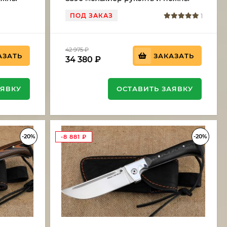
евая
венге
ПОД ЗАКАЗ
1
42 975
₽
АЗАТЬ
ЗАКАЗАТЬ
34 380
₽
АЯВКУ
ОСТАВИТЬ ЗАЯВКУ
-20%
-20%
-8 881
₽