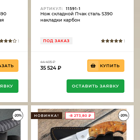
АРТИКУЛ:
11591-1
390
Нож складной Пчак сталь S390
ая
накладки карбон
ПОД ЗАКАЗ
1
1
44 405
₽
АЗАТЬ
КУПИТЬ
35 524
₽
АЯВКУ
ОСТАВИТЬ ЗАЯВКУ
-20%
-20%
НОВИНКА!
-8 273,80
₽