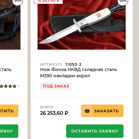
-20%
-20%
-6 563,40
₽
АРТИКУЛ:
11093-2
сталь
Нож Финка НКВД складная сталь
М390 накладки акрил
белый+черный с красной звездой
ПОД ЗАКАЗ
1
32 817
₽
УПИТЬ
ЗАКАЗАТЬ
26 253,60
₽
АЯВКУ
ОСТАВИТЬ ЗАЯВКУ