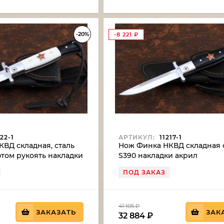
-20%
-8 221
₽
22-1
АРТИКУЛ:
11217-1
ВД складная, сталь
Нож Финка НКВД складная 
фтом рукоять накладки
S390 накладки акрил
+черный со звездой
черный+белый с красной з
ПОД ЗАКАЗ
41 105
₽
ЗАКАЗАТЬ
ЗАК
32 884
₽