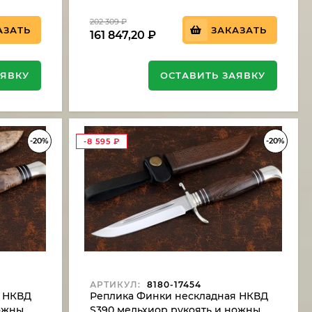
202 309
₽
АЗАТЬ
ЗАКАЗАТЬ
161 847,20
₽
АЯВКУ
ОСТАВИТЬ ЗАЯВКУ
-20%
-20%
-8 595
₽
АРТИКУЛ:
8180-17454
я НКВД
Реплика Финки нескладная НКВД
ножны
S390 мельхиор рукоять и ножны