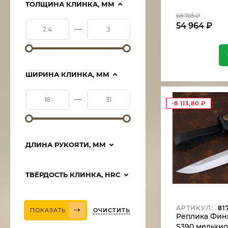
ТОЛЩИНА КЛИНКА, ММ
68 705
₽
54 964
₽
—
ШИРИНА КЛИНКА, ММ
—
-8 113,80
₽
ДЛИНА РУКОЯТИ, ММ
ТВЁРДОСТЬ КЛИНКА, HRC
АРТИКУЛ:
817
ОЧИСТИТЬ
ПОКАЗАТЬ
Реплика Фин
S390 мельхио