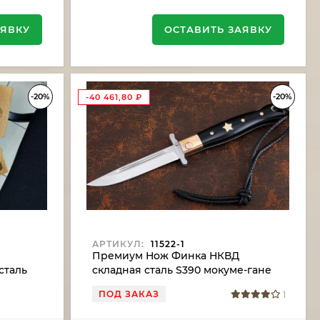
АЯВКУ
ОСТАВИТЬ ЗАЯВКУ
-20%
-20%
-40 461,80
₽
АРТИКУЛ:
11522-1
Премиум Нож Финка НКВД
сталь
складная сталь S390 мокуме-гане
расной
черный акрил с золотой звездой и
ПОД ЗАКАЗ
1
винтами