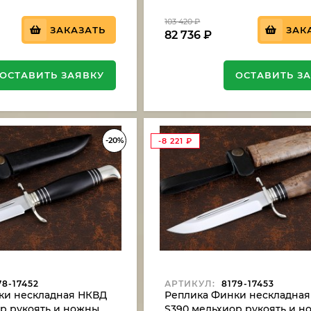
103 420
₽
ЗАКАЗАТЬ
ЗАК
82 736
₽
ОСТАВИТЬ ЗАЯВКУ
ОСТАВИТЬ З
-20%
-8 221
₽
8-17452
АРТИКУЛ:
8179-17453
ки нескладная НКВД
Реплика Финки нескладна
р рукоять и ножны
S390 мельхиор рукоять и 