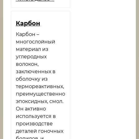
Карбон
Карбон –
многослойный
материал из
углеродных
волокон,
заключенных в
оболочку из
термореактивных,
преимущественно
эпоксидных, смол.
Он активно
используется в
производстве
деталей гоночных
болидов, и