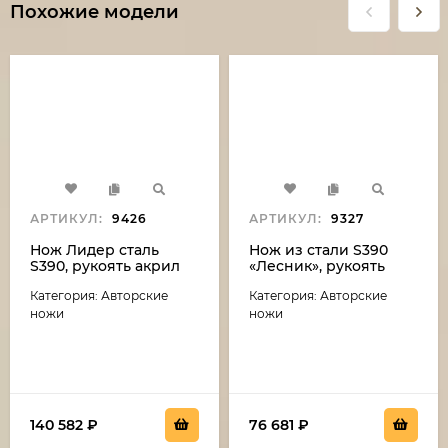
Похожие модели
АРТИКУЛ:
9426
АРТИКУЛ:
9327
Нож Лидер сталь
Нож из стали S390
S390, рукоять акрил
«Лесник», рукоять
белый (скримшоу)
мокумэ-ганэ и
Категория: Авторские
Категория: Авторские
железное дерево
ножи
ножи
140 582
₽
76 681
₽