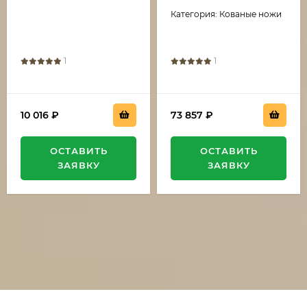
нержавеющий
Категория: Кованые ножи
накладки карбон
1
1
10 016
₽
73 857
₽
ОСТАВИТЬ
ОСТАВИТЬ
ЗАЯВКУ
ЗАЯВКУ