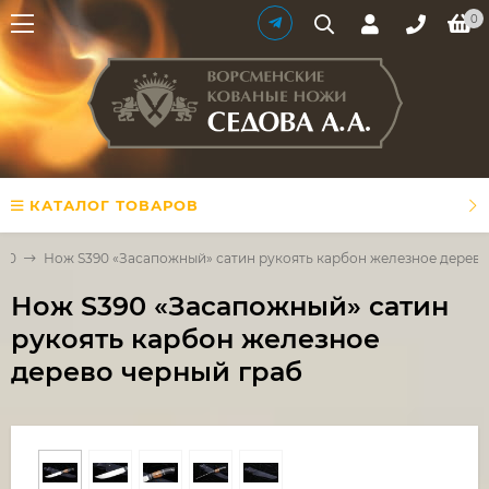
0
КАТАЛОГ ТОВАРОВ
390
Нож S390 «Засапожный» сатин рукоять карбон железное дерево
Нож S390 «Засапожный» сатин
рукоять карбон железное
дерево черный граб