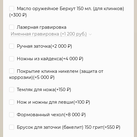
Масло оружейное Беркут 150 мл. (для клинков)
(+
300
₽
)
Лазерная гравировка
Именная гравировка (+1 200 руб.)
Ручная заточка(+
2 000
₽
)
Ножны из кайдекса(+
4 000
₽
)
Покрытие клинка никелем (защита от
коррозии)(+
5 000
₽
)
Темляк для ножа(+
150
₽
)
Нож и ножны для левши(+
100
₽
)
Формованный чехол(+
8 000
₽
)
Брусок для заточки (бакелит) 150 грит(+
550
₽
)