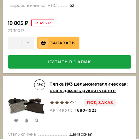
Твёрдость клинка, HRC
62
19 805
₽
-3 495
₽
23 300
₽
-
+
ЗАКАЗАТЬ
КУПИТЬ В 1 КЛИК
Тяпка №3 цельнометаллическая:
-15%
сталь дамаск, рукоять венге
ПОД ЗАКАЗ
1
АРТИКУЛ:
1680-1923
Сталь клинка
Дамасская