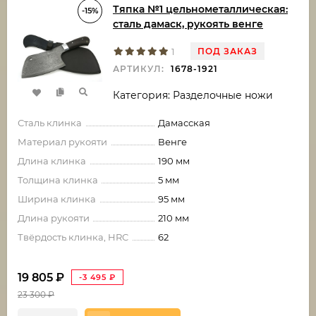
Тяпка №1 цельнометаллическая:
-15%
сталь дамаск, рукоять венге
ПОД ЗАКАЗ
1
АРТИКУЛ:
1678-1921
Категория: Разделочные ножи
Сталь клинка
Дамасская
Материал рукояти
Венге
Длина клинка
190 мм
Толщина клинка
5 мм
Ширина клинка
95 мм
Длина рукояти
210 мм
Твёрдость клинка, HRC
62
19 805
₽
-3 495
₽
23 300
₽