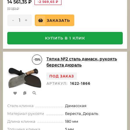
14 561,35
₽
-2 569,65
₽
17 131
₽
-
+
ЗАКАЗАТЬ
КУПИТЬ В 1 КЛИК
Тяпка №2 сталь дамаск, рукоять
-15%
береста дюраль
ПОД ЗАКАЗ
АРТИКУЛ:
1622-1866
Сталь клинка
Дамасская
Материал рукояти
Береста, Дюраль
Длина клинка
180 мм
Толщина клинка
5 мм