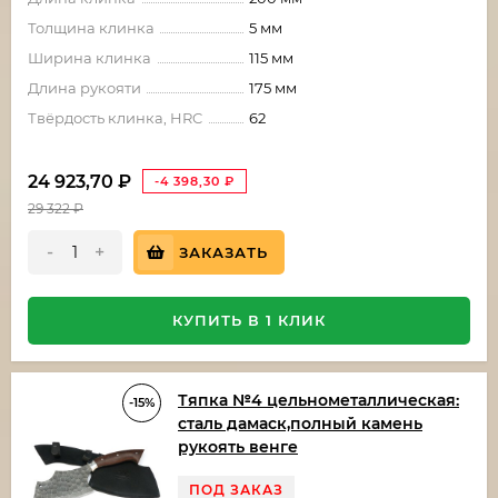
Толщина клинка
5 мм
Ширина клинка
115 мм
Длина рукояти
175 мм
Твёрдость клинка, HRC
62
24 923,70
₽
-4 398,30
₽
29 322
₽
-
+
ЗАКАЗАТЬ
КУПИТЬ В 1 КЛИК
Тяпка №4 цельнометаллическая:
-15%
сталь дамаск,полный камень
рукоять венге
ПОД ЗАКАЗ