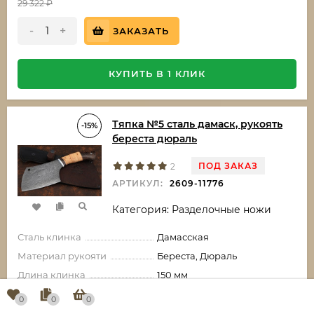
29 322
₽
-
+
ЗАКАЗАТЬ
КУПИТЬ В 1 КЛИК
Тяпка №5 сталь дамаск, рукоять
-15%
береста дюраль
ПОД ЗАКАЗ
2
АРТИКУЛ:
2609-11776
Категория: Разделочные ножи
Сталь клинка
Дамасская
Материал рукояти
Береста, Дюраль
Длина клинка
150 мм
Толщина клинка
5 мм
0
0
0
Ширина клинка
85 мм