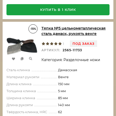
КУПИТЬ В 1 КЛИК
Тяпка №5 цельнометаллическая
-15%
сталь дамаск, рукоять венге
ПОД ЗАКАЗ
1
АРТИКУЛ:
2565-11733
Категория: Разделочные ножи
Сталь клинка
Дамасская
Материал рукояти
Венге
Длина клинка
150 мм
Толщина клинка
5 мм
Ширина клинка
85 мм
Длина рукояти
140 мм
Твёрдость клинка, HRC
62