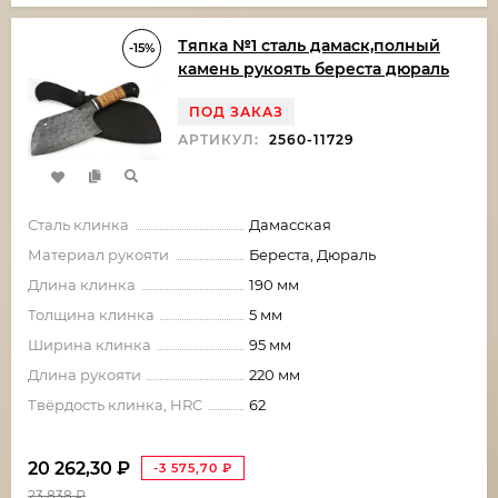
Тяпка №1 сталь дамаск,полный
-15%
камень рукоять береста дюраль
ПОД ЗАКАЗ
АРТИКУЛ:
2560-11729
Сталь клинка
Дамасская
Материал рукояти
Береста, Дюраль
Длина клинка
190 мм
Толщина клинка
5 мм
Ширина клинка
95 мм
Длина рукояти
220 мм
Твёрдость клинка, HRC
62
20 262,30
₽
-3 575,70
₽
23 838
₽