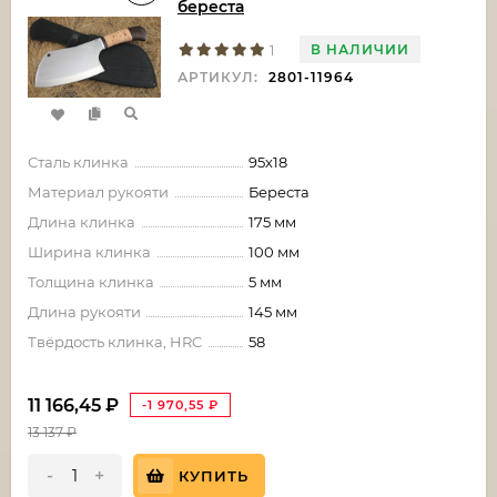
береста
В НАЛИЧИИ
1
АРТИКУЛ:
2801-11964
Сталь клинка
95х18
Материал рукояти
Береста
Длина клинка
175 мм
Ширина клинка
100 мм
Толщина клинка
5 мм
Длина рукояти
145 мм
Твёрдость клинка, HRC
58
11 166,45
₽
-1 970,55
₽
13 137
₽
-
+
КУПИТЬ