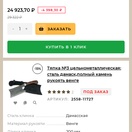
24 923,70
₽
-4 398,30
₽
29 322
₽
-
+
ЗАКАЗАТЬ
КУПИТЬ В 1 КЛИК
Тяпка №3 цельнометаллическая:
-15%
сталь дамаск,полный камень
рукоять венге
ПОД ЗАКАЗ
2
АРТИКУЛ:
2558-11727
Сталь клинка
Дамасская
Материал рукояти
Венге
Длина клинка
200 мм