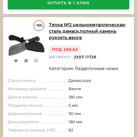
КУПИТЬ В 1 КЛИК
Тяпка №2 цельнометаллическая:
-15%
сталь дамаск,полный камень
рукоять венге
ПОД ЗАКАЗ
АРТИКУЛ:
2557-11726
Категория: Разделочные ножи
Сталь клинка
Дамасская
Материал рукояти
Венге
Длина клинка
180 мм
Толщина клинка
5 мм
Ширина клинка
90 мм
Длина рукояти
180 мм
Твёрдость клинка, HRC
62