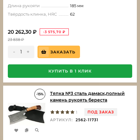
Длина рукояти
185 мм
Твёрдость клинка, HRC
62
20 262,30
₽
-3 575,70
₽
23 838
₽
-
+
ЗАКАЗАТЬ
КУПИТЬ В 1 КЛИК
Тяпка №3 сталь дамаск,полный
-15%
камень рукоять береста
ПОД ЗАКАЗ
1
АРТИКУЛ:
2562-11731