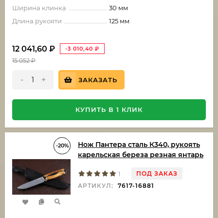
Ширина клинка
30 мм
Длина рукояти
125 мм
12 041,60
₽
-3 010,40
₽
15 052
₽
-
+
ЗАКАЗАТЬ
КУПИТЬ В 1 КЛИК
Нож Пантера сталь К340, рукоять
-20%
карельская береза резная янтарь
ПОД ЗАКАЗ
1
АРТИКУЛ:
7617-16881