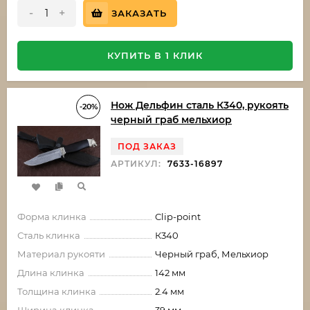
-
+
ЗАКАЗАТЬ
КУПИТЬ В 1 КЛИК
Нож Дельфин сталь К340, рукоять
-20%
черный граб мельхиор
ПОД ЗАКАЗ
АРТИКУЛ:
7633-16897
Форма клинка
Clip-point
Сталь клинка
К340
Материал рукояти
Черный граб, Мельхиор
Длина клинка
142 мм
Толщина клинка
2.4 мм
Ширина клинка
39 мм