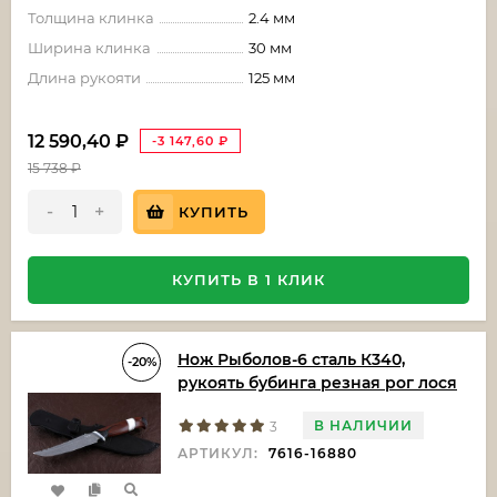
Толщина клинка
2.4 мм
Ширина клинка
30 мм
Длина рукояти
125 мм
12 590,40
₽
-3 147,60
₽
15 738
₽
-
+
КУПИТЬ
КУПИТЬ В 1 КЛИК
Нож Рыболов-6 сталь К340,
-20%
рукоять бубинга резная рог лося
В НАЛИЧИИ
3
АРТИКУЛ:
7616-16880