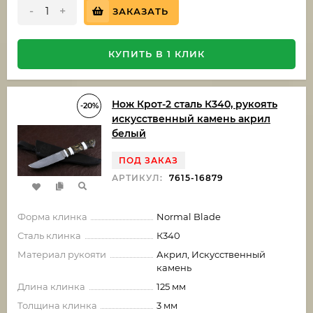
-
+
ЗАКАЗАТЬ
КУПИТЬ В 1 КЛИК
Нож Крот-2 сталь К340, рукоять
-20%
искусственный камень акрил
белый
ПОД ЗАКАЗ
АРТИКУЛ:
7615-16879
Форма клинка
Normal Blade
Сталь клинка
К340
Материал рукояти
Акрил, Искусственный
камень
Длина клинка
125 мм
Толщина клинка
3 мм