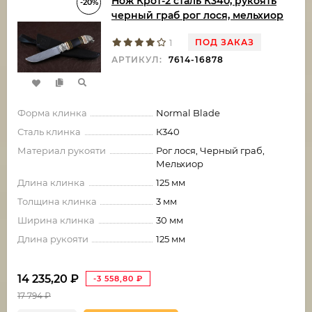
Нож Крот-2 сталь К340, рукоять
-20%
черный граб рог лося, мельхиор
ПОД ЗАКАЗ
1
АРТИКУЛ:
7614-16878
Форма клинка
Normal Blade
Сталь клинка
К340
Материал рукояти
Рог лося, Черный граб,
Мельхиор
Длина клинка
125 мм
Толщина клинка
3 мм
Ширина клинка
30 мм
Длина рукояти
125 мм
14 235,20
₽
-3 558,80
₽
17 794
₽