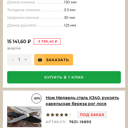
Длина клинка
130 мм
Толщина клинка
3.5 мм
Ширина клинка
30 мм
Длина рукояти
125 мм
15 141,60
₽
-3 785,40
₽
18 927
₽
-
+
ЗАКАЗАТЬ
КУПИТЬ В 1 КЛИК
Нож Медведь сталь К340, рукоять
-20%
карельская береза рог лося
ПОД ЗАКАЗ
1
АРТИКУЛ:
7631-16895