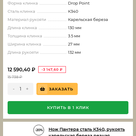
Форма клинка
Drop Point
Сталь клинка
К340
Материал рукояти
Карельская береза
Длина клинка
130 мм
Толщина клинка
3.5 мм
Ширина клинка
27 мм
Длина рукояти
132 мм
12 590,40
₽
-3 147,60
₽
15 738
₽
-
+
ЗАКАЗАТЬ
КУПИТЬ В 1 КЛИК
Нож Пантера сталь К340, рукоять
-20%
карельская береза резная