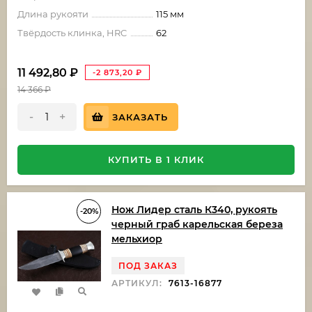
Длина рукояти
115 мм
Твёрдость клинка, HRC
62
11 492,80
₽
-2 873,20
₽
14 366
₽
-
+
ЗАКАЗАТЬ
КУПИТЬ В 1 КЛИК
Нож Лидер сталь К340, рукоять
-20%
черный граб карельская береза
мельхиор
ПОД ЗАКАЗ
АРТИКУЛ:
7613-16877