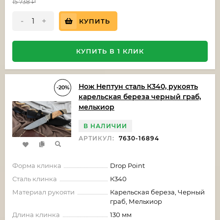
15 738
₽
-
+
КУПИТЬ
КУПИТЬ В 1 КЛИК
Нож Нептун сталь К340, рукоять
-20%
карельская береза черный граб,
мельхиор
В НАЛИЧИИ
АРТИКУЛ:
7630-16894
Форма клинка
Drop Point
Сталь клинка
К340
Материал рукояти
Карельская береза, Черный
граб, Мельхиор
Длина клинка
130 мм