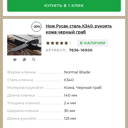
КУПИТЬ В 1 КЛИК
Нож Русак сталь К340, рукоять
-20%
кожа черный граб
В НАЛИЧИИ
1
АРТИКУЛ:
7636-16900
Форма клинка
Normal Blade
Сталь клинка
К340
Материал рукояти
Кожа, Черный граб
Длина клинка
140 мм
Толщина клинка
2.4 мм
Ширина клинка
30 мм
Длина рукояти
125 мм