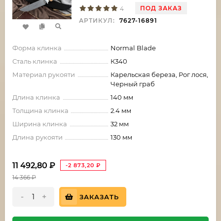
ПОД ЗАКАЗ
4
АРТИКУЛ:
7627-16891
Форма клинка
Normal Blade
Сталь клинка
К340
Материал рукояти
Карельская береза, Рог лося,
Черный граб
Длина клинка
140 мм
Толщина клинка
2.4 мм
Ширина клинка
32 мм
Длина рукояти
130 мм
11 492,80
₽
-2 873,20
₽
14 366
₽
-
+
ЗАКАЗАТЬ