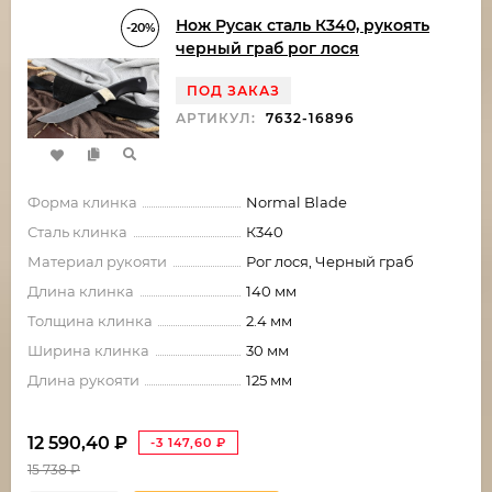
Нож Русак сталь К340, рукоять
-20%
черный граб рог лося
ПОД ЗАКАЗ
АРТИКУЛ:
7632-16896
Форма клинка
Normal Blade
Сталь клинка
К340
Материал рукояти
Рог лося, Черный граб
Длина клинка
140 мм
Толщина клинка
2.4 мм
Ширина клинка
30 мм
Длина рукояти
125 мм
12 590,40
₽
-3 147,60
₽
15 738
₽