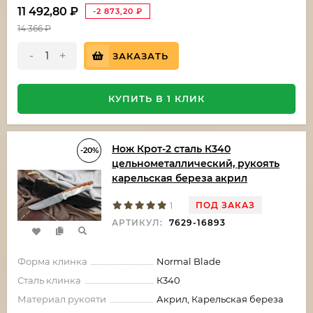
11 492,80
₽
-2 873,20
₽
14 366
₽
-
+
ЗАКАЗАТЬ
КУПИТЬ В 1 КЛИК
Нож Крот-2 сталь К340
-20%
цельнометаллический, рукоять
карельская береза акрил
ПОД ЗАКАЗ
1
АРТИКУЛ:
7629-16893
Форма клинка
Normal Blade
Сталь клинка
К340
Материал рукояти
Акрил, Карельская береза