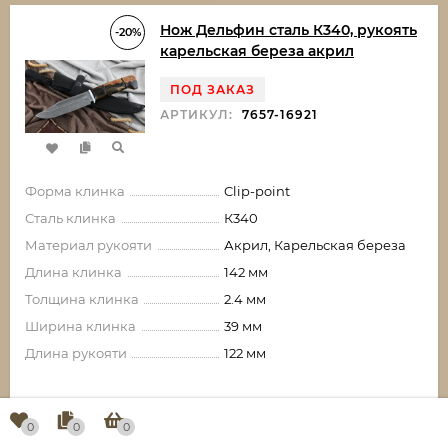
Нож Дельфин сталь К340, рукоять
-20%
карельская береза акрил
ПОД ЗАКАЗ
АРТИКУЛ:
7657-16921
Форма клинка
Clip-point
Сталь клинка
К340
Материал рукояти
Акрил, Карельская береза
Длина клинка
142 мм
Толщина клинка
2.4 мм
Ширина клинка
39 мм
Длина рукояти
122 мм
11 492,80
₽
-2 873,20
₽
0
0
0
14 366
₽