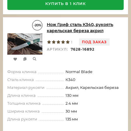
КУПИТЬ В 1 КЛИК
Нож Гриф сталь К340, рукоять
-20%
карельская береза акрил
ПОД ЗАКАЗ
1
АРТИКУЛ:
7628-16892
Форма клинка
Normal Blade
Сталь клинка
К340
Материал рукояти
Акрил, Карельская береза
Длина клинка
130 мм
Толщина клинка
2.4 мм
Ширина клинка
30 мм
Длина рукояти
135 мм