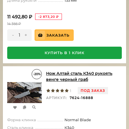
Длина рукояти
135 мм
11 492,80
₽
-2 873,20
₽
14 366
₽
-
+
ЗАКАЗАТЬ
КУПИТЬ В 1 КЛИК
Нож Алтай сталь К340 рукоять
-20%
венге черный граб
ПОД ЗАКАЗ
1
АРТИКУЛ:
7624-16888
Форма клинка
Normal Blade
Сталь клинка
К340