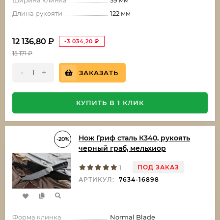
Длина рукояти
122 мм
12 136,80
₽
-3 034,20
₽
15 171
₽
-
+
ЗАКАЗАТЬ
КУПИТЬ В 1 КЛИК
Нож Гриф сталь К340, рукоять
-20%
черный граб, мельхиор
ПОД ЗАКАЗ
1
АРТИКУЛ:
7634-16898
Форма клинка
Normal Blade