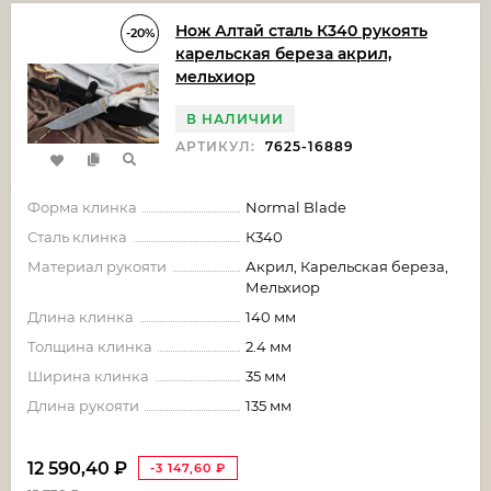
Нож Алтай сталь К340 рукоять
-20%
карельская береза акрил,
мельхиор
В НАЛИЧИИ
АРТИКУЛ:
7625-16889
Форма клинка
Normal Blade
Сталь клинка
К340
Материал рукояти
Акрил, Карельская береза,
Мельхиор
Длина клинка
140 мм
Толщина клинка
2.4 мм
Ширина клинка
35 мм
Длина рукояти
135 мм
12 590,40
₽
-3 147,60
₽