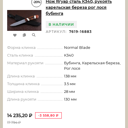
Нож Ягуар сталь К340, рукоять
-20%
карельская береза рог лося
бубинга
В НАЛИЧИИ
АРТИКУЛ:
7619-16883
Форма клинка
Normal Blade
Сталь клинка
К340
Материал рукояти
Бубинга, Карельская береза,
Рог лося
Длина клинка
138 мм
Толщина клинка
3.5 мм
Ширина клинка
28 мм
Длина рукояти
130 мм
14 235,20
₽
-3 558,80
₽
17 794
₽