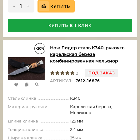
-
+
КУПИТЬ
КУПИТЬ В 1 КЛИК
Нож Лидер сталь К340, рукоять
-20%
карельская береза
комбинированная мельхиор
ПОД ЗАКАЗ
2
АРТИКУЛ:
7612-16876
Сталь клинка
К340
Материал рукояти
Карельская береза,
Мельхиор
Длина клинка
125 мм
Толщина клинка
2.4 мм
Ширина клинка
25 мм