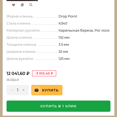
Форма клинка
Drop Point
Сталь клинка
К340
Материал рукояти
Карельская береза, Рог лося
Длина клинка
152 мм
Толщина клинка
3.5 мм
Ширина клинка
32 мм
Длина рукояти
125 мм
12 041,60
₽
-3 010,40
₽
15 052
₽
-
+
КУПИТЬ
КУПИТЬ В 1 КЛИК