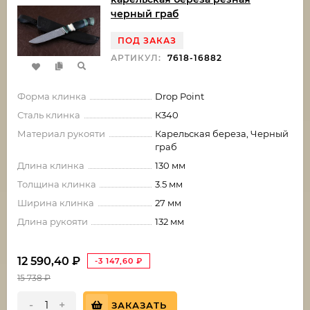
черный граб
ПОД ЗАКАЗ
АРТИКУЛ:
7618-16882
Форма клинка
Drop Point
Сталь клинка
К340
Материал рукояти
Карельская береза, Черный
граб
Длина клинка
130 мм
Толщина клинка
3.5 мм
Ширина клинка
27 мм
Длина рукояти
132 мм
12 590,40
₽
-3 147,60
₽
15 738
₽
-
+
ЗАКАЗАТЬ