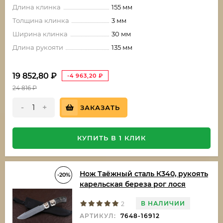
Длина клинка
155 мм
Толщина клинка
3 мм
Ширина клинка
30 мм
Длина рукояти
135 мм
19 852,80
₽
-4 963,20
₽
24 816
₽
-
+
ЗАКАЗАТЬ
КУПИТЬ В 1 КЛИК
Нож Таёжный сталь К340, рукоять
-20%
карельская береза рог лося
В НАЛИЧИИ
2
АРТИКУЛ:
7648-16912