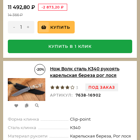
11 492,80
₽
-2 873,20
₽
14 366
₽
-
+
КУПИТЬ
КУПИТЬ В 1 КЛИК
Нож Волк сталь К340 рукоять
-20%
карельская береза рог лося
ПОД ЗАКАЗ
3
АРТИКУЛ:
7638-16902
Форма клинка
Clip-point
Сталь клинка
К340
Материал рукояти
Карельская береза, Рог лося