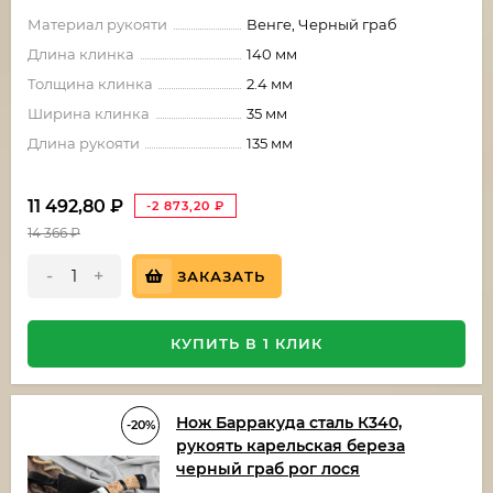
Материал рукояти
Венге, Черный граб
Длина клинка
140 мм
Толщина клинка
2.4 мм
Ширина клинка
35 мм
Длина рукояти
135 мм
11 492,80
₽
-2 873,20
₽
14 366
₽
-
+
ЗАКАЗАТЬ
КУПИТЬ В 1 КЛИК
Нож Барракуда сталь К340,
-20%
рукоять карельская береза
черный граб рог лося