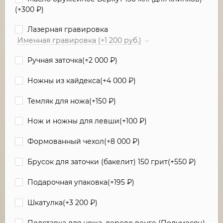
(+
300
₽
)
Лазерная гравировка
Именная гравировка (+1 200 руб.)
Ручная заточка(+
2 000
₽
)
Ножны из кайдекса(+
4 000
₽
)
Темляк для ножа(+
150
₽
)
Нож и ножны для левши(+
100
₽
)
Формованный чехол(+
8 000
₽
)
Брусок для заточки (бакелит) 150 грит(+
550
₽
)
Подарочная упаковка(+
195
₽
)
Шкатулка(+
3 200
₽
)
Подставка для ножа, дерево венге (Полумесяц)