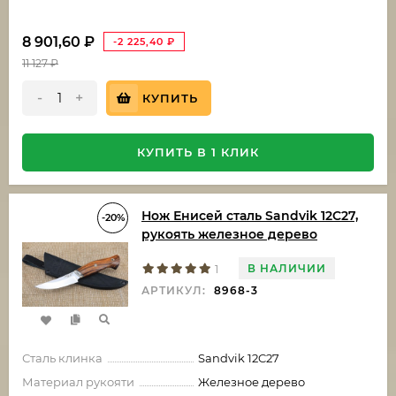
8 901,60
₽
-2 225,40
₽
11 127
₽
-
+
КУПИТЬ
КУПИТЬ В 1 КЛИК
Нож Енисей сталь Sandvik 12C27,
-20%
рукоять железное дерево
В НАЛИЧИИ
1
АРТИКУЛ:
8968-3
Сталь клинка
Sandvik 12C27
Материал рукояти
Железное дерево