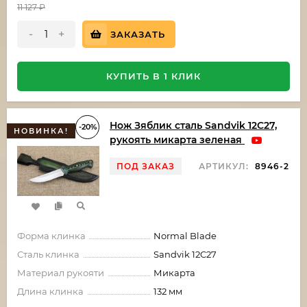
11 127
₽
-
+
ЗАКАЗАТЬ
КУПИТЬ В 1 КЛИК
Нож Зяблик сталь Sandvik 12C27,
-20%
НОВИНКА!
рукоять микарта зеленая
ПОД ЗАКАЗ
АРТИКУЛ:
8946-2
Форма клинка
Normal Blade
Сталь клинка
Sandvik 12C27
Материал рукояти
Микарта
Длина клинка
132 мм