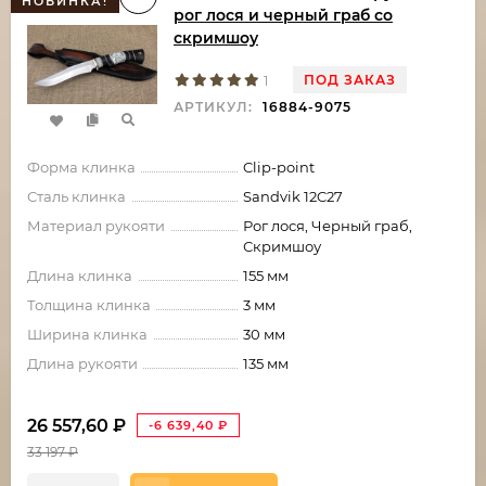
НОВИНКА!
рог лося и черный граб со
скримшоу
ПОД ЗАКАЗ
1
АРТИКУЛ:
16884-9075
Форма клинка
Clip-point
Сталь клинка
Sandvik 12C27
Материал рукояти
Рог лося, Черный граб,
Скримшоу
Длина клинка
155 мм
Толщина клинка
3 мм
Ширина клинка
30 мм
Длина рукояти
135 мм
26 557,60
₽
-6 639,40
₽
33 197
₽