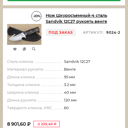
Нож Шкуросъемный-4 сталь
-20%
Sandvik 12С27 рукоять венге
ПОД ЗАКАЗ
АРТИКУЛ:
9024-2
Сталь клинка
Sandvik 12C27
Материал рукояти
Венге
Длина клинка
95 мм
Толщина клинка
3.2 мм
Ширина клинка
40 мм
Длина рукояти
120 мм
Твёрдость клинка, HRC
60
8 901,60
₽
-2 225,40
₽