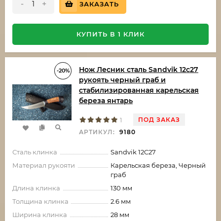
-
+
ЗАКАЗАТЬ
КУПИТЬ В 1 КЛИК
Нож Лесник сталь Sandvik 12c27
-20%
рукоять черный граб и
стабилизированная карельская
береза янтарь
ПОД ЗАКАЗ
1
АРТИКУЛ:
9180
Сталь клинка
Sandvik 12C27
Материал рукояти
Карельская береза, Черный
граб
Длина клинка
130 мм
Толщина клинка
2.6 мм
Ширина клинка
28 мм