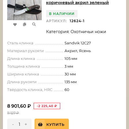
коричневый акрил зеленый
В НАЛИЧИИ
АРТИКУЛ:
12624-1
Категория: Охотничьи ножи
Сталь клинка
Sandvik 12C27
Материал рукояти
Акрил, Ясень
Длина клинка
105 мм
Толщина клинка
3 мм
Ширина клинка
30 мм
Длина рукояти
135 мм
Твёрдость клинка, HRC
60
8 901,60
₽
-2 225,40
₽
11 127
₽
-
+
КУПИТЬ