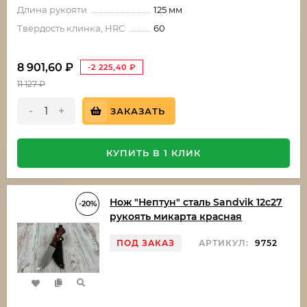
Длина рукояти
125 мм
Твёрдость клинка, HRC
60
8 901,60
₽
-2 225,40
₽
11 127
₽
-
+
ЗАКАЗАТЬ
КУПИТЬ В 1 КЛИК
Нож "Нептун" сталь Sandvik 12c27
-20%
рукоять микарта красная
ПОД ЗАКАЗ
АРТИКУЛ:
9752