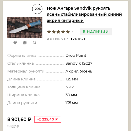
Нож Ангара Sandvik рукоять
-20%
ясень стабилизированный синий
акрил янтарный
В НАЛИЧИИ
2
АРТИКУЛ:
12616-1
Форма клинка
Drop Point
Сталь клинка
Sandvik 12C27
Материал рукояти
Акрил, Ясень
Длина клинка
135 мм
Толщина клинка
3 мм
Ширина клинка
30 мм
Длина рукояти
135 мм
8 901,60
₽
-2 225,40
₽
11 127
₽