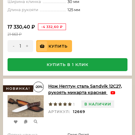
Ширина клинка
30 мм
Длина рукояти
125 мм
17 330,40
₽
-4 332,60
₽
21 663
₽
-
+
КУПИТЬ
КУПИТЬ В 1 КЛИК
Нож Нептун сталь Sandvik 12C27,
-20%
НОВИНКА!
рукоять микарта красная
В НАЛИЧИИ
1
АРТИКУЛ:
12669
Форма клинка
Drop Point