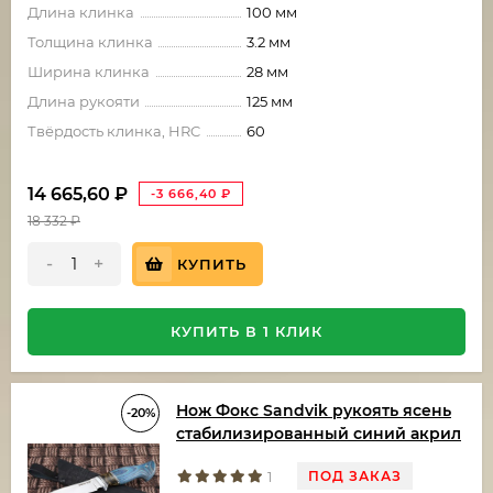
Длина клинка
100 мм
Толщина клинка
3.2 мм
Ширина клинка
28 мм
Длина рукояти
125 мм
Твёрдость клинка, HRC
60
14 665,60
₽
-3 666,40
₽
18 332
₽
-
+
КУПИТЬ
КУПИТЬ В 1 КЛИК
Нож Фокс Sandvik рукоять ясень
-20%
стабилизированный синий акрил
ПОД ЗАКАЗ
1