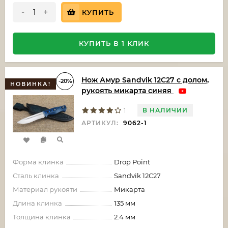
-
+
КУПИТЬ
КУПИТЬ В 1 КЛИК
Нож Амур Sandvik 12C27 с долом,
-20%
НОВИНКА!
рукоять микарта синяя
В НАЛИЧИИ
1
АРТИКУЛ:
9062-1
Форма клинка
Drop Point
Сталь клинка
Sandvik 12C27
Материал рукояти
Микарта
Длина клинка
135 мм
Толщина клинка
2.4 мм