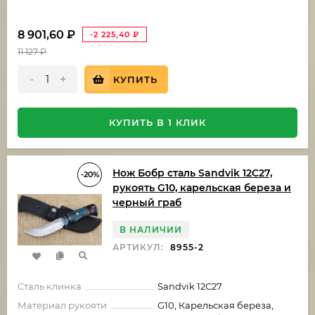
8 901,60
₽
-2 225,40
₽
11 127
₽
-
+
КУПИТЬ
КУПИТЬ В 1 КЛИК
Нож Бобр сталь Sandvik 12C27,
-20%
рукоять G10, карельская береза и
черный граб
В НАЛИЧИИ
АРТИКУЛ:
8955-2
Сталь клинка
Sandvik 12C27
Материал рукояти
G10, Карельская береза,