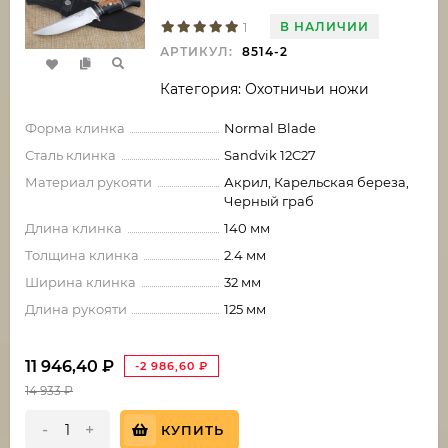
В НАЛИЧИИ
1
АРТИКУЛ:
8514-2
Категория: Охотничьи ножи
Форма клинка
Normal Blade
Сталь клинка
Sandvik 12C27
Материал рукояти
Акрил, Карельская береза,
Черный граб
Длина клинка
140 мм
Толщина клинка
2.4 мм
Ширина клинка
32 мм
Длина рукояти
125 мм
11 946,40
₽
-2 986,60
₽
14 933
₽
-
+
КУПИТЬ