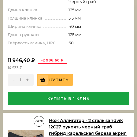
Черный граб
Длина клинка
125 мм
Толщина клинка
3.3 мм
Ширина клинка
40 мм
Длина рукояти
125 мм
Твёрдость клинка, HRC
60
11 946,40
₽
-2 986,60
₽
14 933
₽
-
+
КУПИТЬ
КУПИТЬ В 1 КЛИК
Нож Аллигатор - 2 сталь sandvik
-20%
12C27 рукоять черный граб
гибрид карельская береза акрил