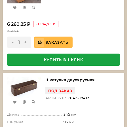
6 260,25
₽
-1 104,75
₽
7 365
₽
-
+
ЗАКАЗАТЬ
КУПИТЬ В 1 КЛИК
Шкатулка двухярусная
ПОД ЗАКАЗ
АРТИКУЛ:
8145-17413
Длина
345 мм
Ширина
95 мм