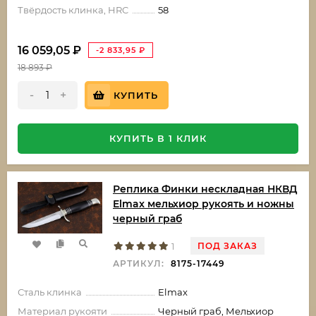
Твёрдость клинка, HRC
58
16 059,05
₽
-2 833,95
₽
18 893
₽
-
+
КУПИТЬ
КУПИТЬ В 1 КЛИК
Реплика Финки нескладная НКВД
Elmax мельхиор рукоять и ножны
черный граб
ПОД ЗАКАЗ
1
АРТИКУЛ:
8175-17449
Сталь клинка
Elmax
Материал рукояти
Черный граб, Мельхиор