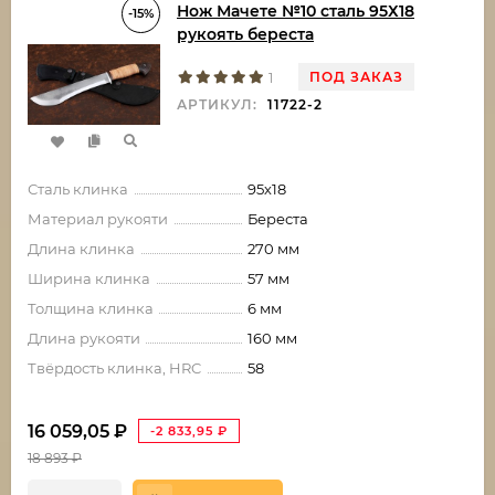
Нож Мачете №10 сталь 95Х18
-15%
рукоять береста
ПОД ЗАКАЗ
1
АРТИКУЛ:
11722-2
Сталь клинка
95х18
Материал рукояти
Береста
Длина клинка
270 мм
Ширина клинка
57 мм
Толщина клинка
6 мм
Длина рукояти
160 мм
Твёрдость клинка, HRC
58
16 059,05
₽
-2 833,95
₽
18 893
₽