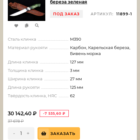
береза зеленая
ПОД ЗАКАЗ
АРТИКУЛ:
11899-1
Сталь клинка
M390
Материал рукояти
Карбон, Карельская береза,
Бивень моржа
Длина клинка
127 мм
Толщина клинка
3 мм
Ширина клинка
27 мм
Длина рукояти
125 мм
Твёрдость клинка, HRC
62
30 142,40
₽
-7 535,60
₽
37 678
₽
-
+
ЗАКАЗАТЬ