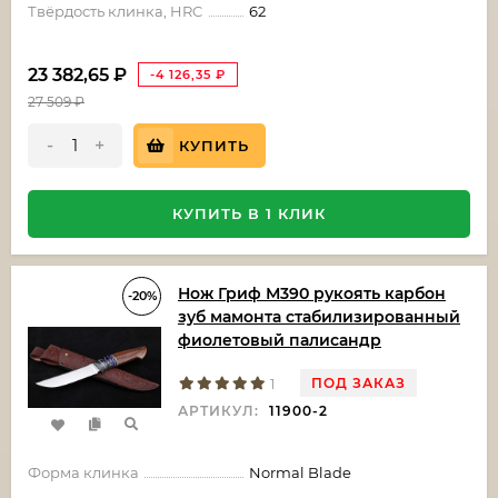
Твёрдость клинка, HRC
62
23 382,65
₽
-4 126,35
₽
27 509
₽
-
+
КУПИТЬ
КУПИТЬ В 1 КЛИК
Нож Гриф М390 рукоять карбон
-20%
зуб мамонта стабилизированный
фиолетовый палисандр
ПОД ЗАКАЗ
1
АРТИКУЛ:
11900-2
Форма клинка
Normal Blade