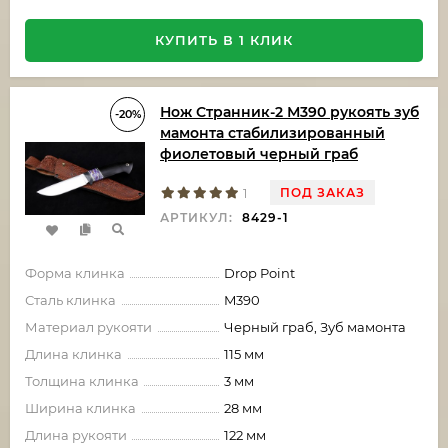
КУПИТЬ В 1 КЛИК
Нож Странник-2 М390 рукоять зуб
-20%
мамонта стабилизированный
фиолетовый черный граб
ПОД ЗАКАЗ
1
АРТИКУЛ:
8429-1
Форма клинка
Drop Point
Сталь клинка
M390
Материал рукояти
Черный граб, Зуб мамонта
Длина клинка
115 мм
Толщина клинка
3 мм
Ширина клинка
28 мм
Длина рукояти
122 мм