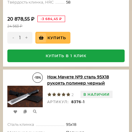
Твёрдость клинка, HRC
58
20 878,55
₽
-3 684,45
₽
24 563
₽
-
+
КУПИТЬ
КУПИТЬ В 1 КЛИК
Нож Мачете №9 сталь 95Х18
-15%
рукоять полимер черный
В НАЛИЧИИ
2
АРТИКУЛ:
8376-1
Сталь клинка
95х18