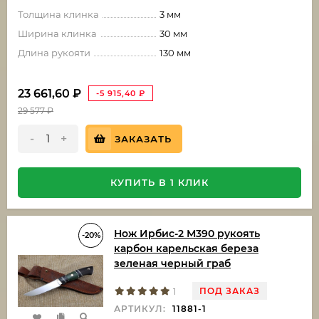
Толщина клинка
3 мм
Ширина клинка
30 мм
Длина рукояти
130 мм
23 661,60
₽
-5 915,40
₽
29 577
₽
-
+
ЗАКАЗАТЬ
КУПИТЬ В 1 КЛИК
Нож Ирбис-2 М390 рукоять
-20%
карбон карельская береза
зеленая черный граб
ПОД ЗАКАЗ
1
АРТИКУЛ:
11881-1