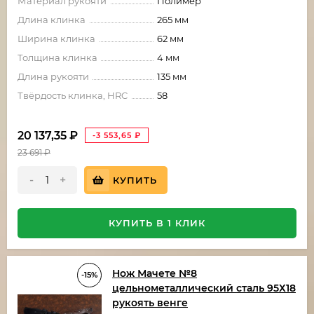
Материал рукояти
Полимер
Длина клинка
265 мм
Ширина клинка
62 мм
Толщина клинка
4 мм
Длина рукояти
135 мм
Твёрдость клинка, HRC
58
20 137,35
₽
-3 553,65
₽
23 691
₽
-
+
КУПИТЬ
КУПИТЬ В 1 КЛИК
Нож Мачете №8
-15%
цельнометаллический сталь 95Х18
рукоять венге