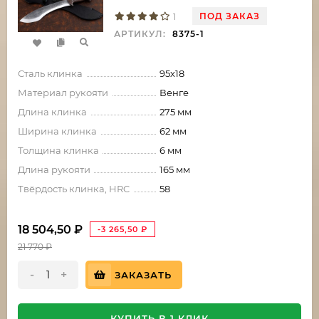
ПОД ЗАКАЗ
1
АРТИКУЛ:
8375-1
Сталь клинка
95х18
Материал рукояти
Венге
Длина клинка
275 мм
Ширина клинка
62 мм
Толщина клинка
6 мм
Длина рукояти
165 мм
Твёрдость клинка, HRC
58
18 504,50
₽
-3 265,50
₽
21 770
₽
-
+
ЗАКАЗАТЬ
КУПИТЬ В 1 КЛИК