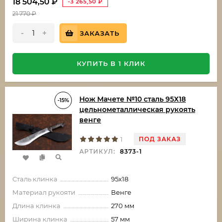
18 504,50
₽
-3 265,50
₽
21 770
₽
-
+
ЗАКАЗАТЬ
КУПИТЬ В 1 КЛИК
Нож Мачете №10 сталь 95Х18
-15%
цельнометаллическая рукоять
венге
ПОД ЗАКАЗ
1
АРТИКУЛ:
8373-1
Сталь клинка
95х18
Материал рукояти
Венге
Длина клинка
270 мм
Ширина клинка
57 мм