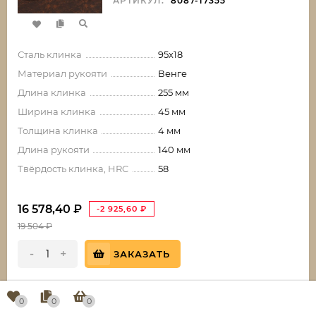
АРТИКУЛ:
8087-17355
Сталь клинка
95х18
Материал рукояти
Венге
Длина клинка
255 мм
Ширина клинка
45 мм
Толщина клинка
4 мм
Длина рукояти
140 мм
Твёрдость клинка, HRC
58
16 578,40
₽
-2 925,60
₽
19 504
₽
-
+
ЗАКАЗАТЬ
КУПИТЬ В 1 КЛИК
0
0
0