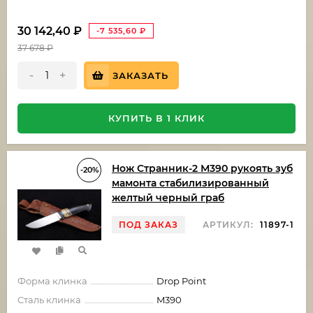
30 142,40
₽
-7 535,60
₽
37 678
₽
-
+
ЗАКАЗАТЬ
КУПИТЬ В 1 КЛИК
Нож Странник-2 М390 рукоять зуб
-20%
мамонта стабилизированный
желтый черный граб
ПОД ЗАКАЗ
АРТИКУЛ:
11897-1
Форма клинка
Drop Point
Сталь клинка
M390