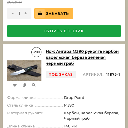
20 637
₽
-
+
ЗАКАЗАТЬ
КУПИТЬ В 1 КЛИК
Нож Ангара М390 рукоять карбон
-20%
карельская береза зеленая
черный граб
ПОД ЗАКАЗ
АРТИКУЛ:
11875-1
Форма клинка
Drop Point
Сталь клинка
M390
Материал рукояти
Карбон, Карельская береза,
Черный граб
Длина клинка
140 мм