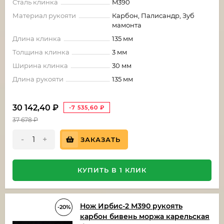
Сталь клинка
M390
Материал рукояти
Карбон, Палисандр, Зуб
мамонта
Длина клинка
135 мм
Толщина клинка
3 мм
Ширина клинка
30 мм
Длина рукояти
135 мм
30 142,40
₽
-7 535,60
₽
37 678
₽
-
+
ЗАКАЗАТЬ
КУПИТЬ В 1 КЛИК
Нож Ирбис-2 М390 рукоять
-20%
карбон бивень моржа карельская