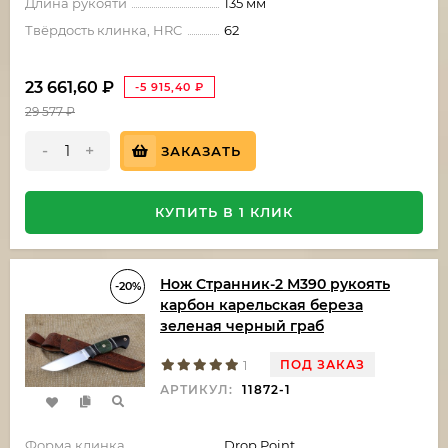
Длина рукояти
135 мм
Твёрдость клинка, HRC
62
23 661,60
₽
-5 915,40
₽
29 577
₽
-
+
ЗАКАЗАТЬ
КУПИТЬ В 1 КЛИК
Нож Странник-2 М390 рукоять
-20%
карбон карельская береза
зеленая черный граб
ПОД ЗАКАЗ
1
АРТИКУЛ:
11872-1
Форма клинка
Drop Point