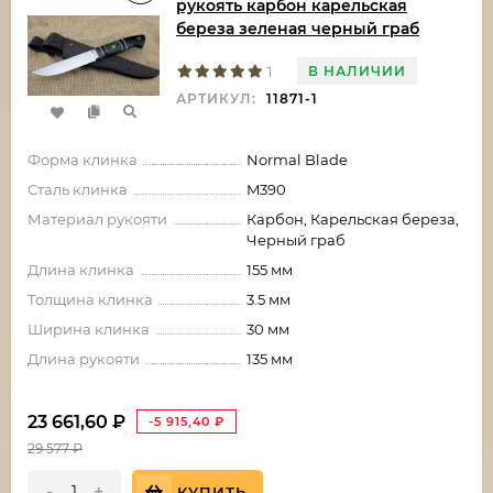
рукоять карбон карельская
береза зеленая черный граб
В НАЛИЧИИ
1
АРТИКУЛ:
11871-1
Форма клинка
Normal Blade
Сталь клинка
M390
Материал рукояти
Карбон, Карельская береза,
Черный граб
Длина клинка
155 мм
Толщина клинка
3.5 мм
Ширина клинка
30 мм
Длина рукояти
135 мм
23 661,60
₽
-5 915,40
₽
29 577
₽
-
+
КУПИТЬ