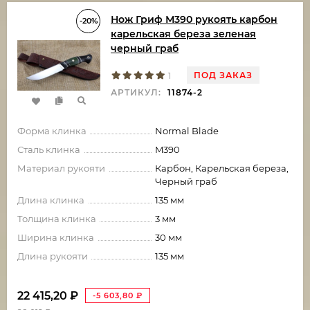
Нож Гриф М390 рукоять карбон
-20%
карельская береза зеленая
черный граб
ПОД ЗАКАЗ
1
АРТИКУЛ:
11874-2
Форма клинка
Normal Blade
Сталь клинка
M390
Материал рукояти
Карбон, Карельская береза,
Черный граб
Длина клинка
135 мм
Толщина клинка
3 мм
Ширина клинка
30 мм
Длина рукояти
135 мм
22 415,20
₽
-5 603,80
₽