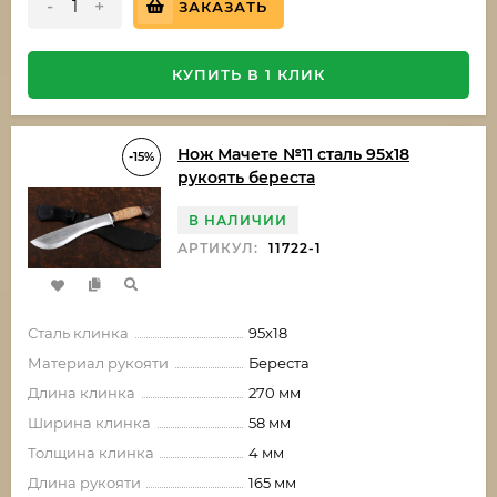
-
+
ЗАКАЗАТЬ
КУПИТЬ В 1 КЛИК
Нож Мачете №11 сталь 95х18
-15%
рукоять береста
В НАЛИЧИИ
АРТИКУЛ:
11722-1
Сталь клинка
95х18
Материал рукояти
Береста
Длина клинка
270 мм
Ширина клинка
58 мм
Толщина клинка
4 мм
Длина рукояти
165 мм