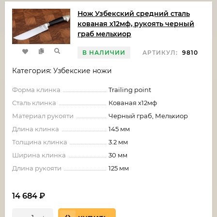
Нож Узбекский средний сталь
кованая х12мф, рукоять черный
граб мельхиор
В НАЛИЧИИ
АРТИКУЛ:
9810
Категория: Узбекские ножи
Форма клинка
Trailing point
Сталь клинка
Кованая х12мф
Материал рукояти
Черный граб, Мельхиор
Длина клинка
145 мм
Толщина клинка
3.2 мм
Ширина клинка
30 мм
Длина рукояти
125 мм
14 684
₽