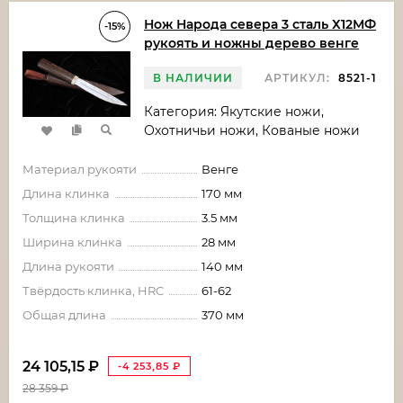
Нож Народа севера 3 сталь Х12МФ
-15%
рукоять и ножны дерево венге
В НАЛИЧИИ
АРТИКУЛ:
8521-1
Категория: Якутские ножи,
Охотничьи ножи, Кованые ножи
Материал рукояти
Венге
Длина клинка
170 мм
Толщина клинка
3.5 мм
Ширина клинка
28 мм
Длина рукояти
140 мм
Твёрдость клинка, HRC
61-62
Общая длина
370 мм
24 105,15
₽
-4 253,85
₽
28 359
₽