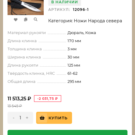
В НАЛИЧИИ
АРТИКУЛ:
12096-1
Категория: Ножи Народа севера
Материал рукояти
Дюраль, Кожа
Длина клинка
170 мм
Толщина клинка
3 мм
Ширина клинка
30 мм
Длина рукояти
125 мм
Твёрдость клинка, HRC
61-62
Общая длина
295 мм
11 513,25
₽
-2 031,75
₽
13 545
₽
-
+
КУПИТЬ