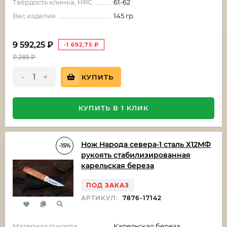
Твёрдость клинка, HRC
61-62
Вес изделия
145 гр.
9 592,25
₽
-1 692,75
₽
11 285
₽
-
+
КУПИТЬ
КУПИТЬ В 1 КЛИК
Нож Народа севера-1 сталь Х12МФ
-15%
рукоять стабилизированная
карельская береза
ПОД ЗАКАЗ
АРТИКУЛ:
7876-17142
Материал рукояти
Карельская береза