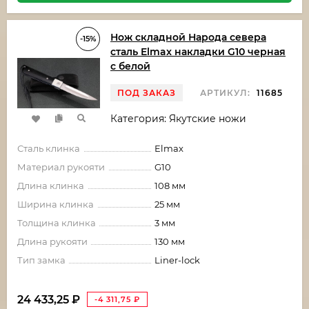
Нож складной Народа севера
-15%
сталь Elmax накладки G10 черная
с белой
ПОД ЗАКАЗ
АРТИКУЛ:
11685
Категория: Якутские ножи
Сталь клинка
Elmax
Материал рукояти
G10
Длина клинка
108 мм
Ширина клинка
25 мм
Толщина клинка
3 мм
Длина рукояти
130 мм
Тип замка
Liner-lock
24 433,25
₽
-4 311,75
₽