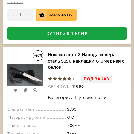
28 745
₽
-
+
ЗАКАЗАТЬ
КУПИТЬ В 1 КЛИК
Нож складной Народа севера
-20%
сталь S390 накладки G10 черная с
белой
ПОД ЗАКАЗ
1
АРТИКУЛ:
11686
Категория: Якутские ножи
Сталь клинка
S390
Материал рукояти
G10
Длина клинка
108 мм
Толщина клинка
3 мм