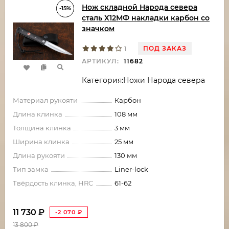
Нож складной Народа севера
-15%
сталь Х12МФ накладки карбон со
значком
ПОД ЗАКАЗ
1
АРТИКУЛ:
11682
Категория:Ножи Народа севера
Материал рукояти
Карбон
Длина клинка
108 мм
Толщина клинка
3 мм
Ширина клинка
25 мм
Длина рукояти
130 мм
Тип замка
Liner-lock
Твёрдость клинка, HRC
61-62
11 730
₽
-2 070
₽
13 800
₽