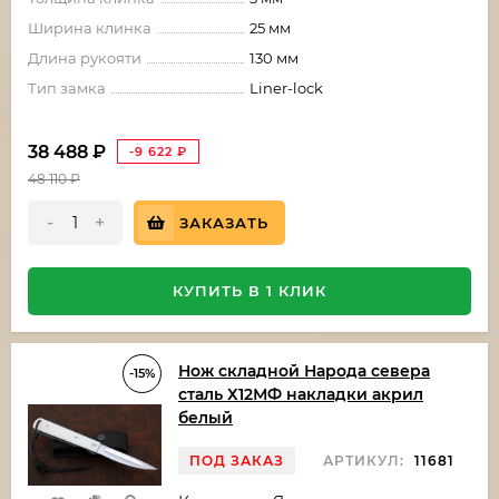
Ширина клинка
25 мм
Длина рукояти
130 мм
Тип замка
Liner-lock
38 488
₽
-9 622
₽
48 110
₽
-
+
ЗАКАЗАТЬ
КУПИТЬ В 1 КЛИК
Нож складной Народа севера
-15%
сталь Х12МФ накладки акрил
белый
ПОД ЗАКАЗ
АРТИКУЛ:
11681