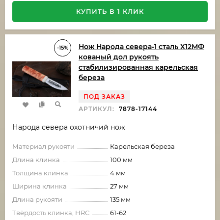
КУПИТЬ В 1 КЛИК
Нож Народа севера-1 сталь Х12МФ
-15%
кованый дол рукоять
стабилизированная карельская
береза
ПОД ЗАКАЗ
АРТИКУЛ:
7878-17144
Народа севера охотничий нож
Материал рукояти
Карельская береза
Длина клинка
100 мм
Толщина клинка
4 мм
Ширина клинка
27 мм
Длина рукояти
135 мм
Твёрдость клинка, HRC
61-62