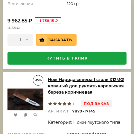
Вес изделия
120 гр
9 962,85
₽
-1 758,15
₽
11 721
₽
-
+
ЗАКАЗАТЬ
КУПИТЬ В 1 КЛИК
Нож Народа севера 1 сталь Х12МФ
-15%
кованый дол рукоять карельская
береза коричневая
ПОД ЗАКАЗ
1
АРТИКУЛ:
7879-17145
Категория: Ножи якутского типа