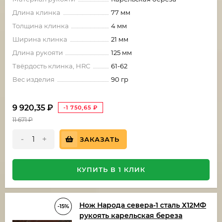
Длина клинка
77 мм
Толщина клинка
4 мм
Ширина клинка
21 мм
Длина рукояти
125 мм
Твёрдость клинка, HRC
61-62
Вес изделия
90 гр
9 920,35
₽
-1 750,65
₽
11 671
₽
-
+
ЗАКАЗАТЬ
КУПИТЬ В 1 КЛИК
Нож Народа севера-1 сталь Х12МФ
-15%
рукоять карельская береза