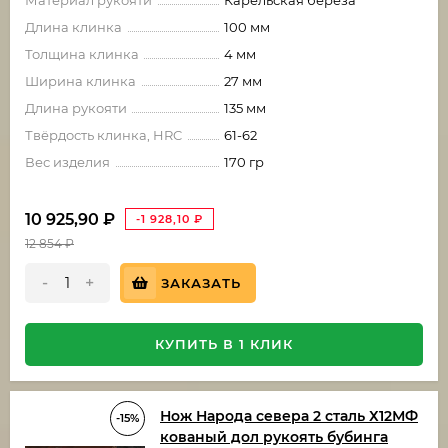
Материал рукояти
Карельская береза
Длина клинка
100 мм
Толщина клинка
4 мм
Ширина клинка
27 мм
Длина рукояти
135 мм
Твёрдость клинка, HRC
61-62
Вес изделия
170 гр
10 925,90
₽
-1 928,10
₽
12 854
₽
-
+
ЗАКАЗАТЬ
КУПИТЬ В 1 КЛИК
Нож Народа севера 2 сталь Х12МФ
-15%
кованый дол рукоять бубинга