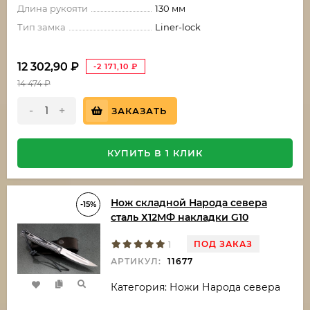
Длина рукояти
130 мм
Тип замка
Liner-lock
12 302,90
₽
-2 171,10
₽
14 474
₽
-
+
ЗАКАЗАТЬ
КУПИТЬ В 1 КЛИК
Нож складной Народа севера
-15%
сталь Х12МФ накладки G10
ПОД ЗАКАЗ
1
АРТИКУЛ:
11677
Категория: Ножи Народа севера