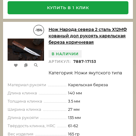
КУПИТЬ В 1 КЛИК
Нож Народа севера 2 сталь Х12МФ
-15%
кованый дол рукоять карельская
береза коричневая
В НАЛИЧИИ
АРТИКУЛ:
7887-17153
Категория: Ножи якутского типа
Материал рукояти
Карельская береза
Длина клинка
140 мм
Толщина клинка
3.5 мм
Ширина клинка
27 мм
Длина рукояти
135 мм
Твёрдость клинка, HRC
61-62
Вес изделия
165 гр