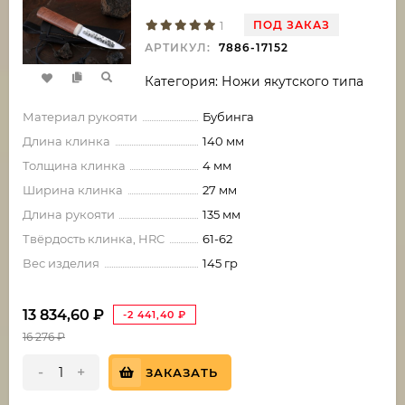
ПОД ЗАКАЗ
1
АРТИКУЛ:
7886-17152
Категория: Ножи якутского типа
Материал рукояти
Бубинга
Длина клинка
140 мм
Толщина клинка
4 мм
Ширина клинка
27 мм
Длина рукояти
135 мм
Твёрдость клинка, HRC
61-62
Вес изделия
145 гр
13 834,60
₽
-2 441,40
₽
16 276
₽
-
+
ЗАКАЗАТЬ