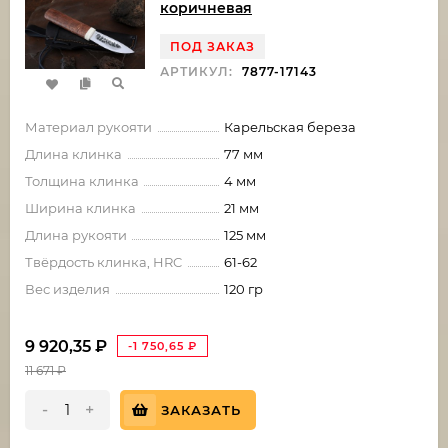
коричневая
ПОД ЗАКАЗ
АРТИКУЛ:
7877-17143
Материал рукояти
Карельская береза
Длина клинка
77 мм
Толщина клинка
4 мм
Ширина клинка
21 мм
Длина рукояти
125 мм
Твёрдость клинка, HRC
61-62
Вес изделия
120 гр
9 920,35
₽
-1 750,65
₽
11 671
₽
-
+
ЗАКАЗАТЬ