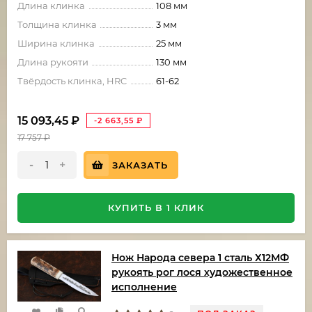
Длина клинка
108 мм
Толщина клинка
3 мм
Ширина клинка
25 мм
Длина рукояти
130 мм
Твёрдость клинка, HRC
61-62
15 093,45
₽
-2 663,55
₽
17 757
₽
-
+
ЗАКАЗАТЬ
КУПИТЬ В 1 КЛИК
Нож Народа севера 1 сталь Х12МФ
рукоять рог лося художественное
исполнение