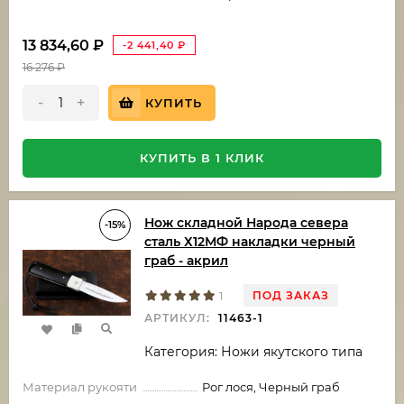
13 834,60
₽
-2 441,40
₽
16 276
₽
-
+
КУПИТЬ
КУПИТЬ В 1 КЛИК
Нож складной Народа севера
-15%
сталь Х12МФ накладки черный
граб - акрил
ПОД ЗАКАЗ
1
АРТИКУЛ:
11463-1
Категория: Ножи якутского типа
Материал рукояти
Рог лося, Черный граб