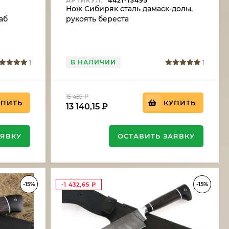
АРТИКУЛ:
4421-13495
Нож Сибиряк сталь дамаск-долы,
аб
рукоять береста
В НАЛИЧИИ
1
1
15 459
₽
УПИТЬ
КУПИТЬ
13 140,15
₽
АЯВКУ
ОСТАВИТЬ ЗАЯВКУ
-15%
-15%
-1 432,65
₽