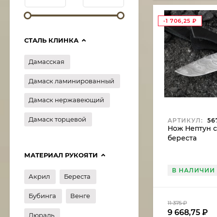
-1 706,25
₽
СТАЛЬ КЛИНКА
Дамасская
Дамаск ламинированный
Дамаск нержавеющий
Дамаск торцевой
АРТИКУЛ:
56
Нож Нептун с
береста
МАТЕРИАЛ РУКОЯТИ
В НАЛИЧИИ
Акрил
Береста
Бубинга
Венге
11 375
₽
9 668,75
₽
Дюраль