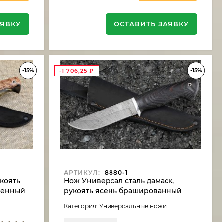
АЯВКУ
ОСТАВИТЬ ЗАЯВКУ
-15%
-15%
-1 706,25
₽
АРТИКУЛ:
8880-1
укоять
Нож Универсал сталь дамаск,
твенный
рукоять ясень брашированный
Категория: Универсальные ножи