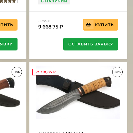
В НАЛИЧИИ
1
11 375
₽
УПИТЬ
КУПИТЬ
9 668,75
₽
АЯВКУ
ОСТАВИТЬ ЗАЯВКУ
-15%
-15%
-2 318,85
₽