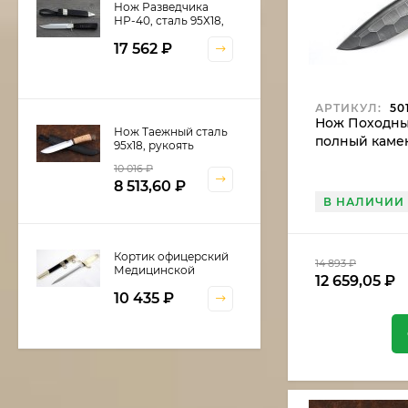
Нож Разведчика
НР-40, сталь 95Х18,
рукоять и ножны
17 562
₽
черный граб,
мельхиор
АРТИКУЛ:
50
Нож Походны
Нож Таежный сталь
полный камен
95х18, рукоять
береста
10 016
₽
8 513,60
₽
В НАЛИЧИИ
Кортик офицерский
14 893
₽
Медицинской
12 659,05
₽
службы
10 435
₽
Шкатулка для
кортика