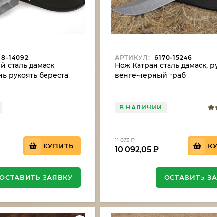
18-14092
АРТИКУЛ:
6170-15246
й сталь дамаск
Нож Катран сталь дамаск, р
ь рукоять береста
венге-черный граб
В НАЛИЧИИ
11 873
₽
КУПИТЬ
К
10 092,05
₽
ОСТАВИТЬ ЗАЯВКУ
ОСТАВИТЬ З