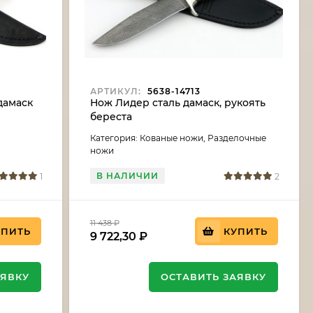
АРТИКУЛ:
5638-14713
дамаск
Нож Лидер сталь дамаск, рукоять
береста
Категория: Кованые ножи, Разделочные
ножи
В НАЛИЧИИ
1
2
11 438
₽
УПИТЬ
КУПИТЬ
9 722,30
₽
АЯВКУ
ОСТАВИТЬ ЗАЯВКУ