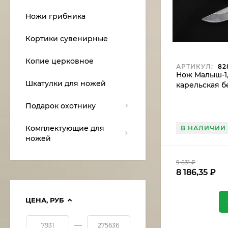
Ножи грибника
Кортики сувенирные
Копие церковное
АРТИКУЛ:
82
Нож Малыш-1,
Шкатулки для ножей
карельская б
акрил черны
Подарок охотнику
Комплектующие для
В НАЛИЧИИ
ножей
9 631
₽
8 186,35
₽
ЦЕНА,
РУБ
—