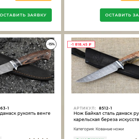
ОСТАВИТЬ ЗАЯВКУ
ОСТАВИТЬ З
-15%
-1 818,45
₽
63-1
АРТИКУЛ:
8512-1
дамаск рукоять венге
Нож Байкал сталь дамаск р
карельская береза искусс
камень
Категория: Кованые ножи