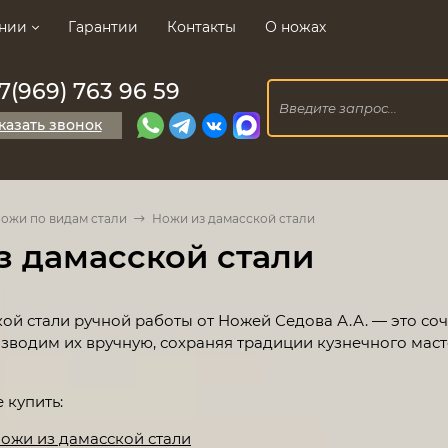
нии
Гарантии
Контакты
О ножах
7(969) 763 96 59
казать звонок
ожи по видам стали
Ножи из дамасской стали
з дамасской стали
ой стали ручной работы от Ножей Седова А.А. — это соч
зводим их вручную, сохраняя традиции кузнечного маст
 купить:
ожи из дамасской стали