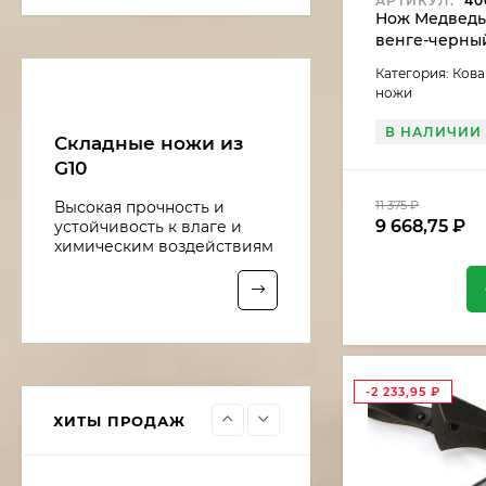
АРТИКУЛ:
406
Нож Медведь 
венге-черны
Нож Медведь сталь
дамаск, рукоять
Категория: Ков
венге-черный граб
ножи
11 375
₽
9 668,75
₽
В НАЛИЧИИ
Складные ножи из
G10
Нож Рыболов-6 сталь
11 375
₽
Высокая прочность и
95х18, рукоять
9 668,75
₽
устойчивость к влаге и
береста
10 016
₽
химическим воздействиям
8 513,60
₽
Нож Рыболов-5 сталь
Х12МФ, рукоять
береста
10 922
₽
-2 233,95
₽
9 283,70
₽
ХИТЫ ПРОДАЖ