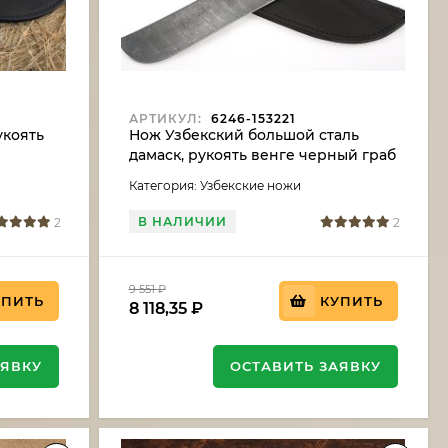
АРТИКУЛ:
6246-153221
укоять
Нож Узбекский большой сталь
дамаск, рукоять венге черный граб
Категория: Узбекские ножи
В НАЛИЧИИ
2
2
9 551
₽
УПИТЬ
КУПИТЬ
8 118,35
₽
АЯВКУ
ОСТАВИТЬ ЗАЯВКУ