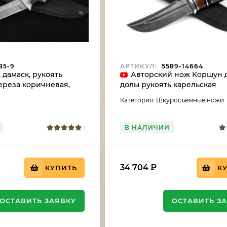
85-9
АРТИКУЛ:
5589-14664
 дамаск, рукоять
Авторский нож Коршун 
ереза коричневая,
долы рукоять карельская
й
береза,черный граб с
Категория: Шкуросъемные ножи
инкрустацией
В НАЛИЧИИ
1
34 704
₽
КУПИТЬ
К
ОСТАВИТЬ ЗАЯВКУ
ОСТАВИТЬ З