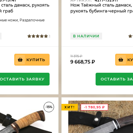
7-13141
АРТИКУЛ:
4217-132911
сталь дамаск, рукоять
Нож Таёжный сталь дамаск,
й граб
рукоять бубинга-черный гр
аные ножи, Разделочные
В НАЛИЧИИ
1
11 375
₽
КУПИТЬ
К
9 668,75
₽
ОСТАВИТЬ ЗАЯВКУ
ОСТАВИТЬ З
-15%
ХИТ!
-1 780,95
₽