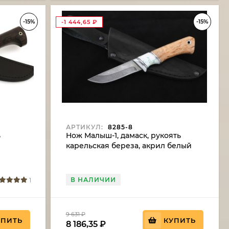
-15%
-15%
-1 444,65
₽
АРТИКУЛ:
8285-8
ь
Нож Малыш-1, дамаск, рукоять
карельская береза, акрил белый
В НАЛИЧИИ
1
9 631
₽
УПИТЬ
КУПИТЬ
8 186,35
₽