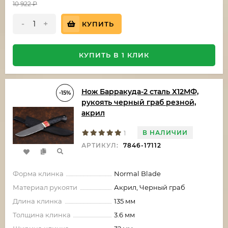
10 922
₽
-
+
КУПИТЬ
КУПИТЬ В 1 КЛИК
Нож Барракуда-2 сталь Х12МФ,
-15%
рукоять черный граб резной,
акрил
В НАЛИЧИИ
1
АРТИКУЛ:
7846-17112
Форма клинка
Normal Blade
Материал рукояти
Акрил, Черный граб
Длина клинка
135 мм
Толщина клинка
3.6 мм