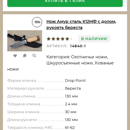
КУПИТЬ В 1 КЛИК
Нож Амур сталь Х12МФ с долом,
-15%
рукоять береста
В НАЛИЧИИ
1
АРТИКУЛ:
14840-1
Категория: Охотничьи ножи,
Шкуросъемные ножи, Кованые
ножи
Форма клинка
Drop Point
Материал рукояти
Береста
Длина клинка
130 мм
Толщина клинка
2.4 мм
Ширина клинка
30 мм
Длина рукояти
130 мм
Твёрдость клинка, HRC
61-62