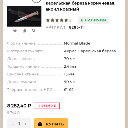
карельская береза коричневая,
акрил красный
В НАЛИЧИИ
2
АРТИКУЛ:
8285-11
Форма клинка
Normal Blade
Материал рукояти
Акрил, Карельская береза
Длина клинка
70 мм
Толщина клинка
2.4 мм
Ширина клинка
15 мм
Длина рукояти
90 мм
Твёрдость клинка, HRC
61-62
8 282,40
₽
-1 461,60
₽
9 744
₽
-
+
КУПИТЬ