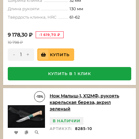
Ширина клинка
32 мм
Длина рукояти
130 мм
Твёрдость клинка, HRC
61-62
9 178,30
₽
-1 619,70
₽
10 798
₽
-
+
КУПИТЬ
КУПИТЬ В 1 КЛИК
Нож Малыш-1, Х12МФ, рукоять
-15%
карельская береза, акрил
зеленый
В НАЛИЧИИ
АРТИКУЛ:
8285-10