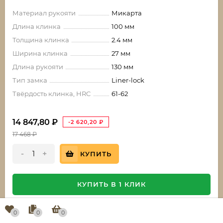
Материал рукояти
Микарта
Длина клинка
100 мм
Толщина клинка
2.4 мм
Ширина клинка
27 мм
Длина рукояти
130 мм
Тип замка
Liner-lock
Твёрдость клинка, HRC
61-62
14 847,80
₽
-2 620,20
₽
17 468
₽
-
+
КУПИТЬ
КУПИТЬ В 1 КЛИК
0
0
0
Нож Алтай сталь Х12МФ, рукоять
-15%