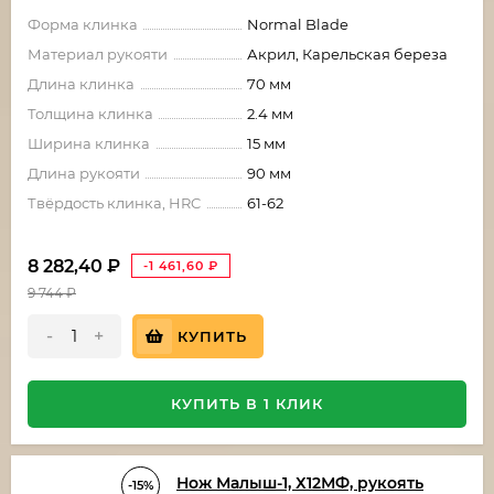
Форма клинка
Normal Blade
Материал рукояти
Акрил, Карельская береза
Длина клинка
70 мм
Толщина клинка
2.4 мм
Ширина клинка
15 мм
Длина рукояти
90 мм
Твёрдость клинка, HRC
61-62
8 282,40
₽
-1 461,60
₽
9 744
₽
-
+
КУПИТЬ
КУПИТЬ В 1 КЛИК
Нож Малыш-1, Х12МФ, рукоять
-15%