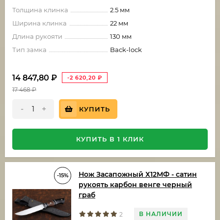
Толщина клинка
2.5 мм
Ширина клинка
22 мм
Длина рукояти
130 мм
Тип замка
Back-lock
14 847,80
₽
-2 620,20
₽
17 468
₽
-
+
КУПИТЬ
КУПИТЬ В 1 КЛИК
Нож Засапожный Х12МФ - сатин
-15%
рукоять карбон венге черный
граб
В НАЛИЧИИ
2