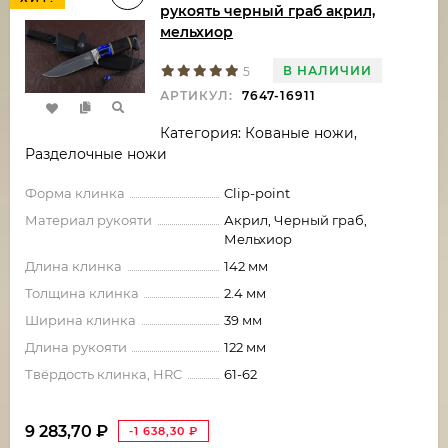
рукоять черный граб акрил,
мельхиор
В НАЛИЧИИ
5
АРТИКУЛ:
7647-16911
Категория: Кованые ножи,
Разделочные ножи
Форма клинка
Clip-point
Материал рукояти
Акрил, Черный граб,
Мельхиор
Длина клинка
142 мм
Толщина клинка
2.4 мм
Ширина клинка
39 мм
Длина рукояти
122 мм
Твёрдость клинка, HRC
61-62
9 283,70
₽
-1 638,30
₽