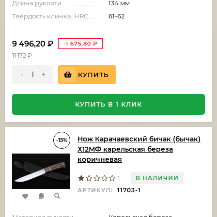
Длина рукояти
134 мм
Твёрдость клинка, HRC
61-62
9 496,20
₽
-1 675,80
₽
11 172
₽
-
+
КУПИТЬ
КУПИТЬ В 1 КЛИК
Нож Карачаевский бичак (бычак)
-15%
Х12МФ карельская береза
коричневая
В НАЛИЧИИ
1
АРТИКУЛ:
11703-1
Материал рукояти
Карельская береза