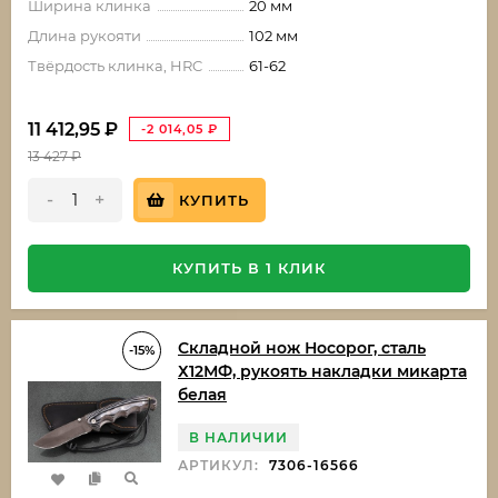
Ширина клинка
20 мм
Длина рукояти
102 мм
Твёрдость клинка, HRC
61-62
11 412,95
₽
-2 014,05
₽
13 427
₽
-
+
КУПИТЬ
КУПИТЬ В 1 КЛИК
Складной нож Носорог, сталь
-15%
Х12МФ, рукоять накладки микарта
белая
В НАЛИЧИИ
АРТИКУЛ:
7306-16566