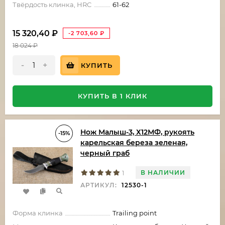
Твёрдость клинка, HRC
61-62
15 320,40
₽
-2 703,60
₽
18 024
₽
-
+
КУПИТЬ
КУПИТЬ В 1 КЛИК
Нож Малыш-3, Х12МФ, рукоять
-15%
карельская береза зеленая,
черный граб
В НАЛИЧИИ
1
АРТИКУЛ:
12530-1
Форма клинка
Trailing point