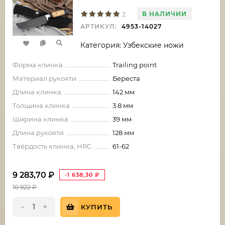
В НАЛИЧИИ
2
АРТИКУЛ:
4953-14027
Категория: Узбекские ножи
Форма клинка
Trailing point
Материал рукояти
Береста
Длина клинка
142 мм
Толщина клинка
3.8 мм
Ширина клинка
39 мм
Длина рукояти
128 мм
Твёрдость клинка, HRC
61-62
9 283,70
₽
-1 638,30
₽
10 922
₽
-
+
КУПИТЬ