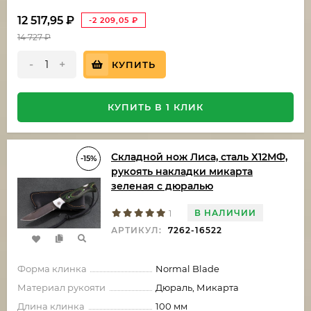
12 517,95
₽
-2 209,05
₽
14 727
₽
-
+
КУПИТЬ
КУПИТЬ В 1 КЛИК
Складной нож Лиса, сталь Х12МФ,
-15%
рукоять накладки микарта
зеленая с дюралью
В НАЛИЧИИ
1
АРТИКУЛ:
7262-16522
Форма клинка
Normal Blade
Материал рукояти
Дюраль, Микарта
Длина клинка
100 мм