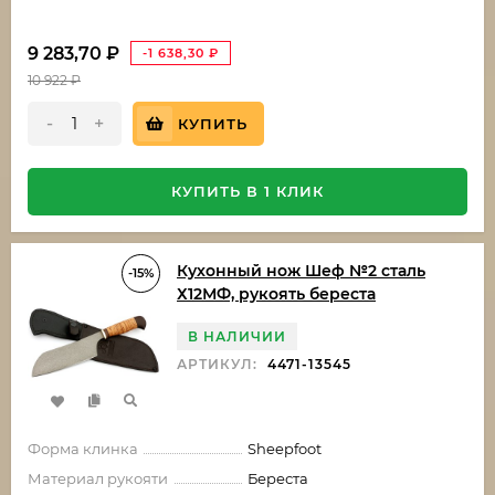
9 283,70
₽
-1 638,30
₽
10 922
₽
-
+
КУПИТЬ
КУПИТЬ В 1 КЛИК
Кухонный нож Шеф №2 сталь
-15%
Х12МФ, рукоять береста
В НАЛИЧИИ
АРТИКУЛ:
4471-13545
Форма клинка
Sheepfoot
Материал рукояти
Береста