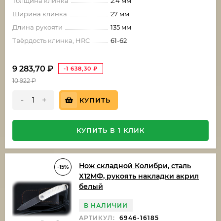
Толщина клинка
2.4 мм
Ширина клинка
27 мм
Длина рукояти
135 мм
Твёрдость клинка, HRC
61-62
9 283,70
₽
-1 638,30
₽
10 922
₽
-
+
КУПИТЬ
КУПИТЬ В 1 КЛИК
Нож складной Колибри, сталь
-15%
Х12МФ, рукоять накладки акрил
белый
В НАЛИЧИИ
АРТИКУЛ:
6946-16185