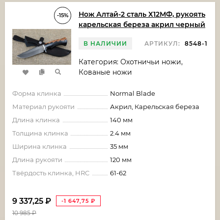
Нож Алтай-2 сталь Х12МФ, рукоять
-15%
карельская береза акрил черный
В НАЛИЧИИ
АРТИКУЛ:
8548-1
Категория: Охотничьи ножи,
Кованые ножи
Форма клинка
Normal Blade
Материал рукояти
Акрил, Карельская береза
Длина клинка
140 мм
Толщина клинка
2.4 мм
Ширина клинка
35 мм
Длина рукояти
120 мм
Твёрдость клинка, HRC
61-62
9 337,25
₽
-1 647,75
₽
10 985
₽