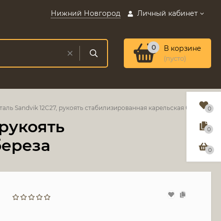
Нижний Новгород
Личный кабинет
0
В корзине
(пусто)
таль Sandvik 12C27, рукоять стабилизированная карельская береза
0
 рукоять
0
береза
0