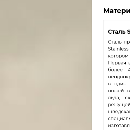
Матери
Сталь 
Сталь п
Stainles
которо
Первая в
более 
неоднокр
в один 
ножей в
льда, с
режущей
шведск
специал
изготав