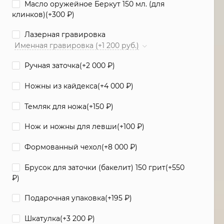
Масло оружейное Беркут 150 мл. (для
клинков)(+
300
₽
)
Лазерная гравировка
Именная гравировка (+1 200 руб.)
Ручная заточка(+
2 000
₽
)
Ножны из кайдекса(+
4 000
₽
)
Темляк для ножа(+
150
₽
)
Нож и ножны для левши(+
100
₽
)
Формованный чехол(+
8 000
₽
)
Брусок для заточки (бакелит) 150 грит(+
550
₽
)
Подарочная упаковка(+
195
₽
)
Шкатулка(+
3 200
₽
)