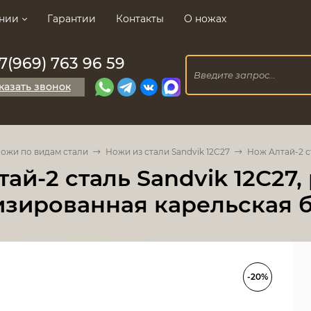
нии
Гарантии
Контакты
О ножах
7(969) 763 96 59
казать звонок
ожи по видам стали
Ножи из стали Sandvik 12C27
Нож Алтай-2 с
ай-2 сталь Sandvik 12C27,
изированная карельская 
-20%