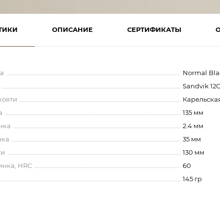
ТИКИ
ОПИСАНИЕ
СЕРТИФИКАТЫ
а
Normal Bl
Sandvik 12
кояти
Карельска
а
135 мм
нка
2.4 мм
нка
35 мм
ти
130 мм
инка, HRC
60
145 гр