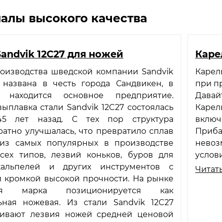
алы высокого качества
Sandvik 12C27 для ножей
Каре
роизводства шведской компании Sandvik
Карел
s названа в честь города Сандвикен, в
при п
м находится основное предприятие.
Давай
ыплавка стали Sandvik 12C27 состоялась
Карель
45 лет назад. С тех пор структура
включ
атно улучшалась, что превратило сплав
Прибал
из самых популярных в производстве
невоз
сех типов, лезвий коньков, буров для
услови
кальпелей и других инструментов с
Читать
 кромкой высокой прочности. На рынке
ая марка позиционируется как
ьная ножевая. Из стали Sandvik 12C27
ливают лезвия ножей средней ценовой