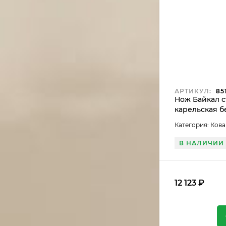
АРТИКУЛ:
851
Нож Байкал с
карельская б
камень
Категория: Ков
В НАЛИЧИИ
12 123
₽