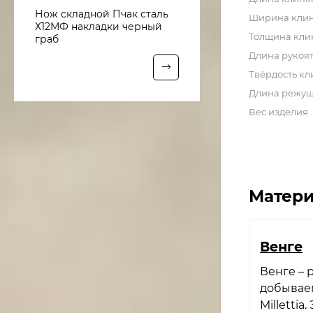
Нож складной Пчак сталь
Ширина кли
Х12МФ накладки черный
Толщина кли
граб
Длина рукоя
Твёрдость кл
Длина режущ
Вес изделия
Матери
Венге​
Венге – 
добывае
Milletti