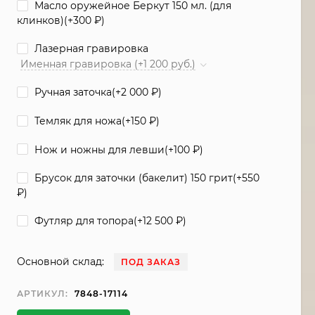
Масло оружейное Беркут 150 мл. (для
клинков)(+
300
₽
)
Лазерная гравировка
Именная гравировка (+1 200 руб.)
Ручная заточка(+
2 000
₽
)
Темляк для ножа(+
150
₽
)
Нож и ножны для левши(+
100
₽
)
Брусок для заточки (бакелит) 150 грит(+
550
₽
)
Футляр для топора(+
12 500
₽
)
Основной склад:
ПОД ЗАКАЗ
АРТИКУЛ:
7848-17114