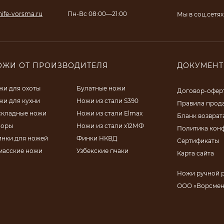
ife-vorsma.ru
Пн-Вс 08:00—21:00
Мы в соц.сетях
ОЖИ ОТ ПРОИЗВОДИТЕЛЯ
ДОКУМЕН
жи для охоты
Булатные ножи
Договор-офер
жи для кухни
Ножи из стали S390
Правила прод
складные ножи
Ножи из стали Elmax
Бланк возврат
поры
Ножи из стали х12МФ
Политика кон
инки для ножей
Финки НКВД
Сертификаты
масские ножи
Узбекские пчаки
Карта сайта
Ножи ручной 
ООО «Ворсмен