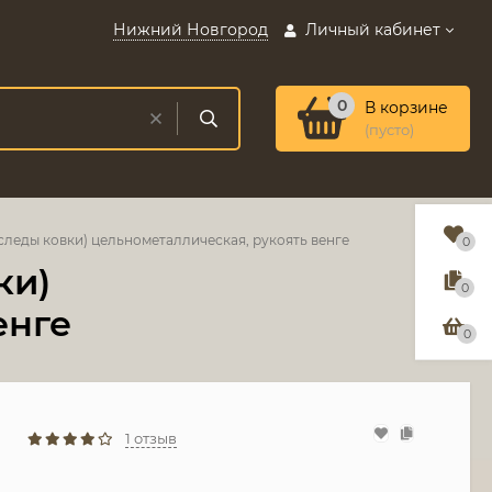
Нижний Новгород
Личный кабинет
0
В корзине
(пусто)
(следы ковки) цельнометаллическая, рукоять венге
0
ки)
0
енге
0
1 отзыв