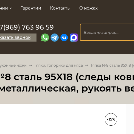
нии
Гарантии
Контакты
О ножах
7(969) 763 96 59
казать звонок
ухонные ножи
Тяпки, топорики для мяса
Тяпка №8 сталь 95Х18 
8 сталь 95Х18 (следы ков
металлическая, рукоять в
-15%