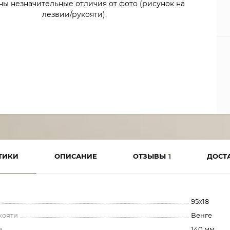
ны незначительные отличия от фото (рисунок на
лезвии/рукояти).
ТИКИ
ОПИСАНИЕ
ОТЗЫВЫ
1
ДОСТ
95х18
кояти
Венге
а
140 мм