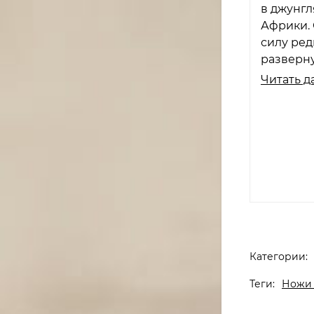
в джунгл
Африки. 
силу ред
разверну
Читать д
Категории:
Теги:
Ножи 