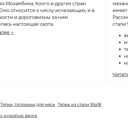
ях Мозамбика, Конго и других стран
механи
Оно относится к числу исчезающих, и в
имеет
кости и дороговизны за ним
Рассм
лась настоящая охота.
стали 
алее →
в
и
т
н
к
Читать
Тяпки, топорики для мяса
Тяпки из стали 95х18
с рукоятью венге