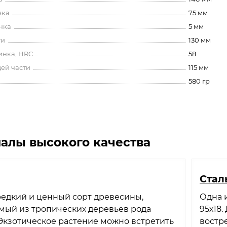
нка
75 мм
нка
5 мм
ти
130 мм
инка, HRC
58
ей части
115 мм
580 гр
алы высокого качества
​Ста
редкий и ценный сорт древесины,
Одна 
мый из тропических деревьев рода
95х18
a. Экзотическое растение можно встретить
востр