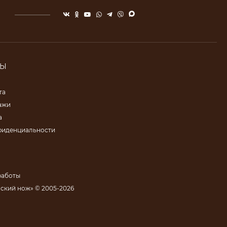
ТЫ
та
ажи
а
фиденциальности
работы
ский нож» © 2005-2026