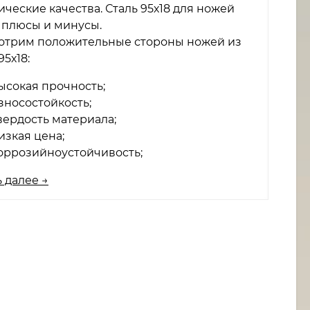
ческие качества. Сталь 95х18 для ножей
 плюсы и минусы.
отрим положительные стороны ножей из
95х18:
ысокая прочность;
зносостойкость;
вердость материала;
изкая цена;
оррозийноустойчивость;
 далее →