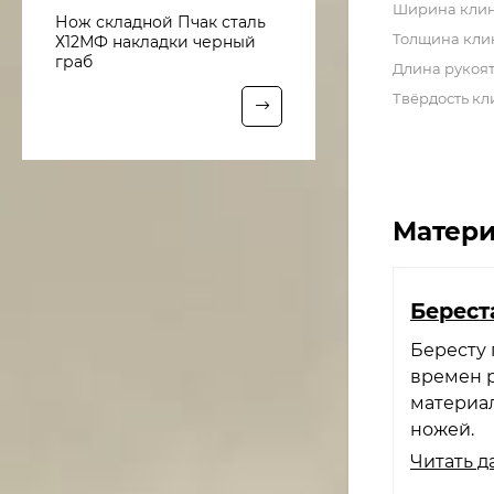
Ширина кли
Нож складной Пчак сталь
Толщина кли
Х12МФ накладки черный
граб
Длина рукоя
Твёрдость кл
Матери
Берест
Бересту 
времен р
материал
ножей.
Читать д