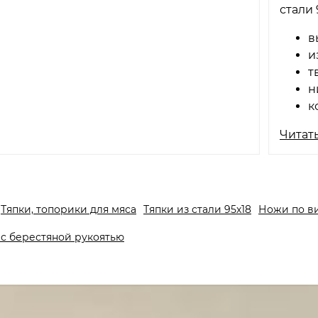
стали 
в
и
т
н
к
Читать
Тяпки, топорики для мяса
Тяпки из стали 95х18
Ножи по в
с берестяной рукоятью