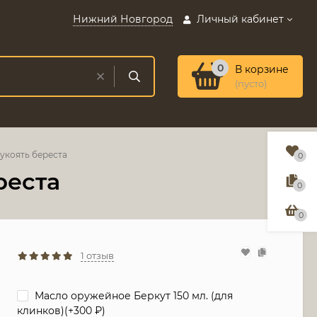
Нижний Новгород
Личный кабинет
0
В корзине
(пусто)
рукоять береста
0
реста
0
0
1 отзыв
Масло оружейное Беркут 150 мл. (для
клинков)(+
300
₽
)