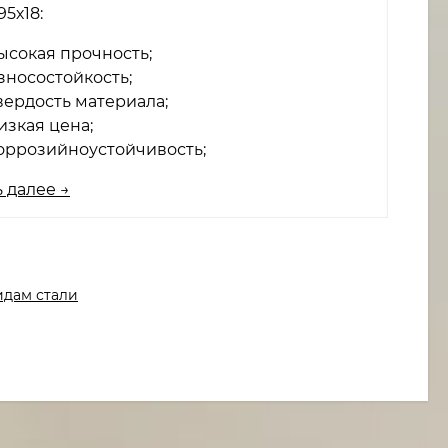
95х18:
ысокая прочность;
зносостойкость;
вердость материала;
изкая цена;
оррозийноустойчивость;
 далее →
идам стали