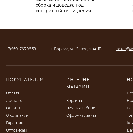
сборка и доводка под
конкретный тип изделия.
+7(969) 763 96 59
г. Ворсма, ул. Заводская, 1Б
zakaz@kn
ПОКУПАТЕЛЯМ
ИНТЕРНЕТ-
Н
МАГАЗИН
Оплата
Но
Доставка
Корзина
Но
Отзывы
Личный кабинет
Ра
О компании
Оформить заказ
То
Гарантии
Кл
Оптовикам
Да