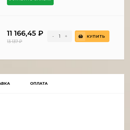
11 166,45
₽
-
+
КУПИТЬ
13 137
₽
АВКА
ОПЛАТА