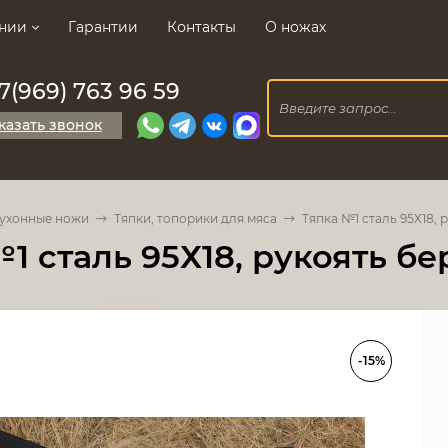
нии
Гарантии
Контакты
О ножах
7(969) 763 96 59
казать звонок
ухонные ножи
Тяпки, топорики для мяса
Тяпка №1 сталь 95Х18, 
1 сталь 95Х18, рукоять бе
-15%