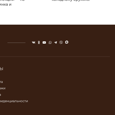
инка и
ТЫ
та
ажи
а
фиденциальности