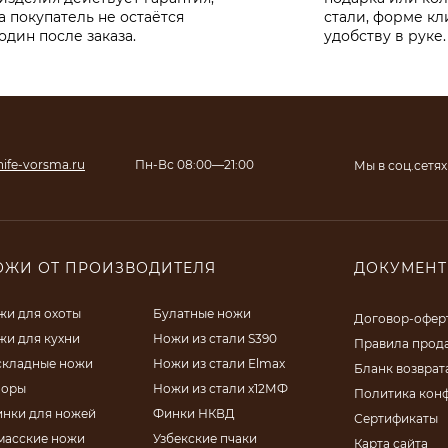
а покупатель не остаётся
стали, форме кл
один после заказа.
удобству в руке.
ife-vorsma.ru
Пн-Вс 08:00—21:00
Мы в соц.сетях
ОЖИ ОТ ПРОИЗВОДИТЕЛЯ
ДОКУМЕН
жи для охоты
Булатные ножи
Договор-офер
жи для кухни
Ножи из стали S390
Правила прод
складные ножи
Ножи из стали Elmax
Бланк возврат
поры
Ножи из стали х12МФ
Политика кон
инки для ножей
Финки НКВД
Сертификаты
масские ножи
Узбекские пчаки
Карта сайта