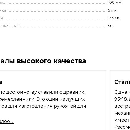
нка
100 мм
нка
5 мм
ти
145 мм
инка, HRC
58
алы высокого качества
а
​Ста
по достоинству славили с древних
Одна 
емесленники. Это один из лучших
95х18
ов для изготовления рукоятей для
востр
механи
имеет
алее →
Рассм