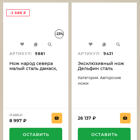
-2 688
₽
-23%
АРТИКУЛ:
9881
АРТИКУЛ:
9431
Нож народ севера
Эксклюзивный нож
малый сталь дамаск,
Дельфин сталь
рукоять бубинга и рог
дамаск-камень
Категория: Авторские
лося (распродажа)
(никелирование),
рукоять резная,
ножи
карельская береза,
мельхиор
11 685
₽
26 137
₽
8 997
₽
ОСТАВИТЬ
ОСТАВИТЬ