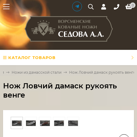
0
КАТАЛОГ ТОВАРОВ
ли
Ножи из дамасской стали
Нож Ловчий дамаск рукоять венге
Нож Ловчий дамаск рукоять
венге