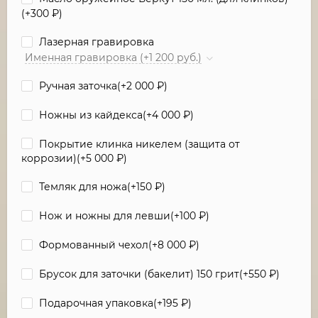
(+
300
₽
)
Лазерная гравировка
Именная гравировка (+1 200 руб.)
Ручная заточка(+
2 000
₽
)
Ножны из кайдекса(+
4 000
₽
)
Покрытие клинка никелем (защита от
коррозии)(+
5 000
₽
)
Темляк для ножа(+
150
₽
)
Нож и ножны для левши(+
100
₽
)
Формованный чехол(+
8 000
₽
)
Брусок для заточки (бакелит) 150 грит(+
550
₽
)
Подарочная упаковка(+
195
₽
)