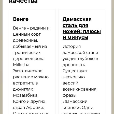
качества
Венге​
Дамасская
сталь для
Венге – редкий и
ножей: плюсы
ценный сорт
и минусы
древесины,
добываемый из
История
тропических
дамасской стали
деревьев рода
уходит глубоко в
Millettia.
древность.
Экзотическое
Существует
растение можно
несколько
встретить в
версий
джунглях
возникновения
Мозамбика,
фразы
Конго и других
«дамасский
стран Африки.
клинок». Одни
Оно относится к
ученые историки