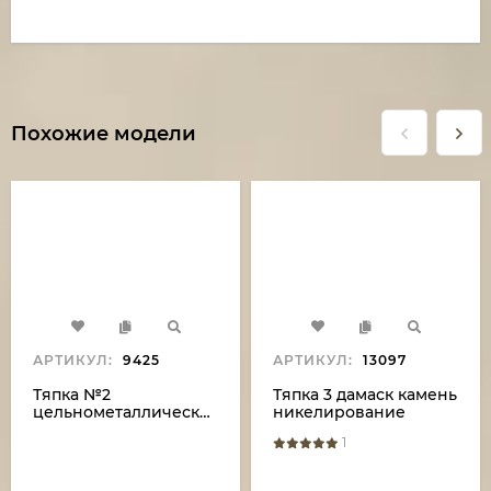
Похожие модели
АРТИКУЛ:
9425
АРТИКУЛ:
13097
Тяпка №2
Тяпка 3 дамаск камень
цельнометаллическая:
никелирование
сталь дамаск с
рукоять береста
1
никелированием,
полный камень,
рукоять венге