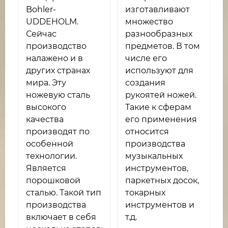
Bohler-
изготавливают
UDDEHOLM.
множество
Сейчас
разнообразных
производство
предметов. В том
налажено и в
числе его
других странах
используют для
мира. Эту
создания
ножевую сталь
рукоятей ножей.
высокого
Такие к сферам
качества
его применения
производят по
относится
особенной
производства
технологии.
музыкальных
Является
инструментов,
порошковой
паркетных досок,
сталью. Такой тип
токарных
производства
инструментов и
включает в себя
т.д.