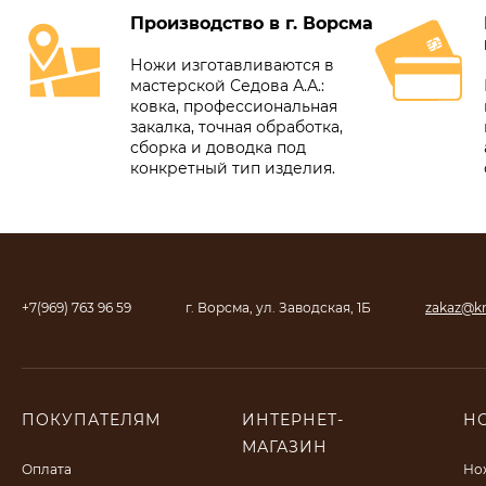
Производство в г. Ворсма
Ножи изготавливаются в
мастерской Седова А.А.:
ковка, профессиональная
закалка, точная обработка,
сборка и доводка под
конкретный тип изделия.
+7(969) 763 96 59
г. Ворсма, ул. Заводская, 1Б
zakaz@kn
ПОКУПАТЕЛЯМ
ИНТЕРНЕТ-
Н
МАГАЗИН
Оплата
Но