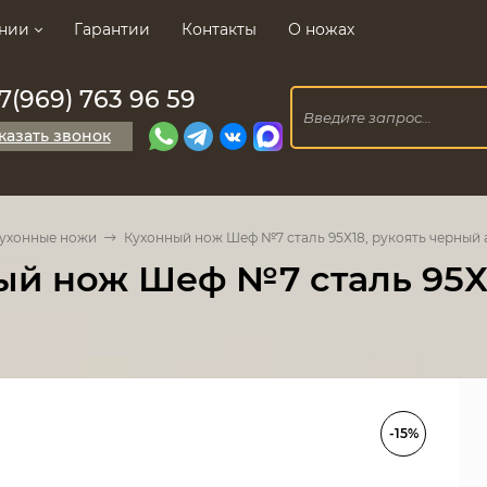
нии
Гарантии
Контакты
О ножах
7(969) 763 96 59
казать звонок
ухонные ножи
Кухонный нож Шеф №7 сталь 95Х18, рукоять черный
ый нож Шеф №7 сталь 95Х1
-15%