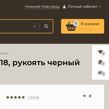
Нижний Новгород
Личный кабинет
0
В корзине
(пусто)
 акрил
0
8, рукоять черный
0
0
1 отзыв