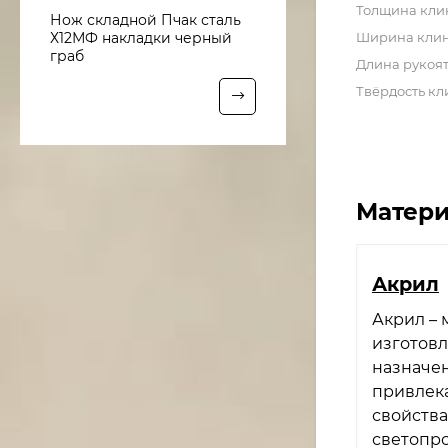
Толщина кли
Нож складной Пчак сталь
Ширина кли
Х12МФ накладки черный
граб
Длина рукоя
Твёрдость кл
Матери
Акрил
Акрил –
изготовл
назначен
привлек
свойства
светопро