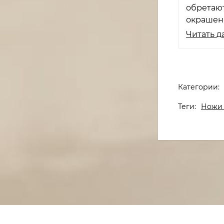
обретают
окрашены
Читать д
Категории:
Теги:
Ножи 