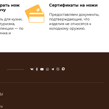
рать нож
Сертификаты на ножи
ачу
Предоставляем документы,
ь для кухни,
подтверждающие, что
туризма,
изделия не относятся к
ллекции — по
холодному оружию.
инка и
ТЫ
та