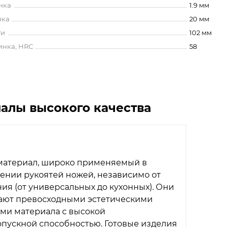
нка
1.9 мм
нка
20 мм
ти
102 мм
инка, HRC
58
алы высокого качества
 материал, широко применяемый в
ении рукоятей ножей, независимо от
ия (от универсальных до кухонных). Они
ают превосходными эстетическими
ми материала с высокой
пускной способностью. Готовые изделия