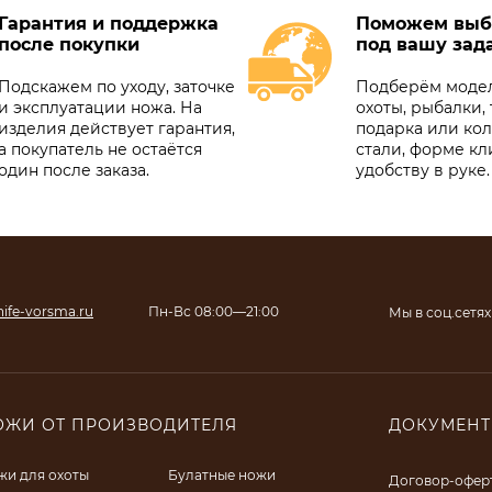
Гарантия и поддержка
Поможем выб
после покупки
под вашу зад
Подскажем по уходу, заточке
Подберём модел
и эксплуатации ножа. На
охоты, рыбалки, 
изделия действует гарантия,
подарка или ко
а покупатель не остаётся
стали, форме кл
один после заказа.
удобству в руке.
ife-vorsma.ru
Пн-Вс 08:00—21:00
Мы в соц.сетях
ОЖИ ОТ ПРОИЗВОДИТЕЛЯ
ДОКУМЕН
жи для охоты
Булатные ножи
Договор-офер