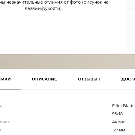
ны незначительные отличия от фото (рисунок на
лезвии/рукояти).
ТИКИ
ОПИСАНИЕ
ОТЗЫВЫ
1
ДОСТ
а
Fillet Blade
95х18
кояти
Акрил
а
127 мм