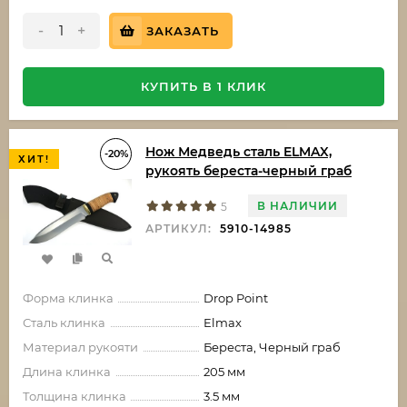
-
+
ЗАКАЗАТЬ
КУПИТЬ В 1 КЛИК
Нож Медведь сталь ELMAX,
-20%
ХИТ!
рукоять береста-черный граб
В НАЛИЧИИ
5
АРТИКУЛ:
5910-14985
Форма клинка
Drop Point
Сталь клинка
Elmax
Материал рукояти
Береста, Черный граб
Длина клинка
205 мм
Толщина клинка
3.5 мм