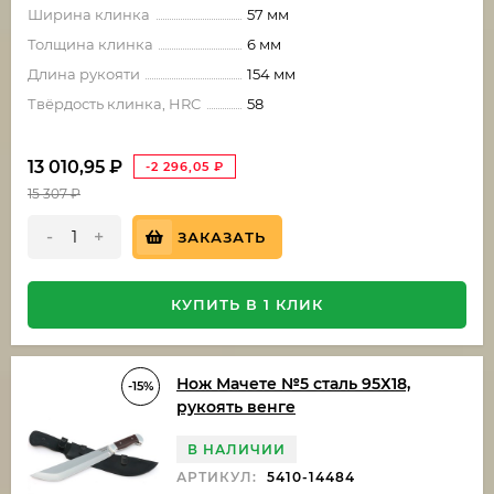
Ширина клинка
57 мм
Толщина клинка
6 мм
Длина рукояти
154 мм
Твёрдость клинка, HRC
58
13 010,95
₽
-2 296,05
₽
15 307
₽
-
+
ЗАКАЗАТЬ
КУПИТЬ В 1 КЛИК
Нож Мачете №5 сталь 95Х18,
-15%
рукоять венге
В НАЛИЧИИ
АРТИКУЛ:
5410-14484