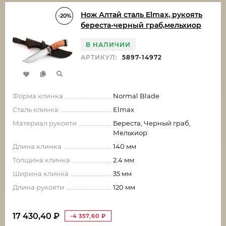
Нож Алтай сталь Elmax, рукоять
-20%
береста-черный граб,мельхиор
В НАЛИЧИИ
АРТИКУЛ:
5897-14972
Форма клинка
Normal Blade
Сталь клинка
Elmax
Материал рукояти
Береста, Черный граб,
Мельхиор
Длина клинка
140 мм
Толщина клинка
2.4 мм
Ширина клинка
35 мм
Длина рукояти
120 мм
17 430,40
₽
-4 357,60
₽