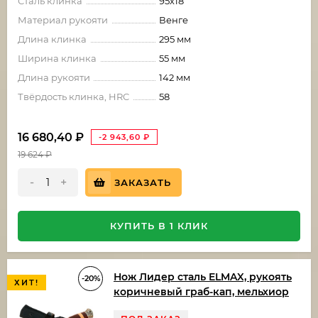
Сталь клинка
95х18
Материал рукояти
Венге
Длина клинка
295 мм
Ширина клинка
55 мм
Длина рукояти
142 мм
Твёрдость клинка, HRC
58
16 680,40
₽
-2 943,60
₽
19 624
₽
-
+
ЗАКАЗАТЬ
КУПИТЬ В 1 КЛИК
Нож Лидер сталь ELMAX, рукоять
-20%
ХИТ!
коричневый граб-кап, мельхиор