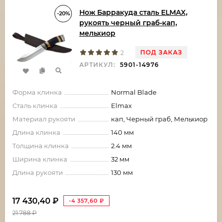
Нож Барракуда сталь ELMAX,
-20%
рукоять черный граб-кап,
мельхиор
ПОД ЗАКАЗ
2
АРТИКУЛ:
5901-14976
Форма клинка
Normal Blade
Сталь клинка
Elmax
Материал рукояти
кап, Черный граб, Мельхиор
Длина клинка
140 мм
Толщина клинка
2.4 мм
Ширина клинка
32 мм
Длина рукояти
130 мм
17 430,40
₽
-4 357,60
₽
21 788
₽