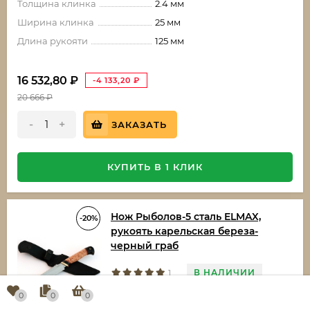
Толщина клинка
2.4 мм
Ширина клинка
25 мм
Длина рукояти
125 мм
16 532,80
₽
-4 133,20
₽
20 666
₽
-
+
ЗАКАЗАТЬ
КУПИТЬ В 1 КЛИК
Нож Рыболов-5 сталь ELMAX,
-20%
рукоять карельская береза-
черный граб
В НАЛИЧИИ
1
АРТИКУЛ:
5916-14991
0
0
0