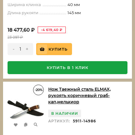
Ширина клинка
40 мм
Длина рукояти
145 мм
18 477,60
₽
-4 619,40
₽
23 097
₽
-
+
КУПИТЬ
КУПИТЬ В 1 КЛИК
Нож Таежный сталь ELMAX,
-20%
рукоять коричневый граб-
кап,мельхиор
В НАЛИЧИИ
АРТИКУЛ:
5911-14986