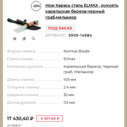
Нож Карась сталь ELMAX , рукоять
-20%
карельская береза-черный
граб,мельхиор
ПОД ЗАКАЗ
АРТИКУЛ:
5909-14984
Форма клинка
Normal Blade
Сталь клинка
Elmax
Материал рукояти
Карельская береза, Черный
граб, Мельхиор
Длина клинка
105 мм
Толщина клинка
2.4 мм
Ширина клинка
32 мм
Длина рукояти
112 мм
17 430,40
₽
-4 357,60
₽
21 788
₽