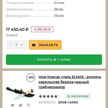
Толщина клинка
2.4 мм
Ширина клинка
28 мм
Длина рукояти
115 мм
17 430,40
₽
-4 357,60
₽
21 788
₽
-
+
ЗАКАЗАТЬ
КУПИТЬ В 1 КЛИК
Нож Корсак сталь ELMAX , рукоять
-20%
карельская береза-черный
граб,мельхиор
В НАЛИЧИИ
1
АРТИКУЛ:
5908-14983