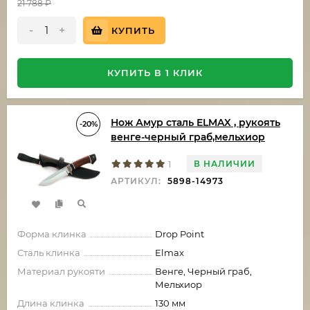
21 788
₽
-
+
КУПИТЬ
КУПИТЬ В 1 КЛИК
Нож Амур сталь ELMAX , рукоять
-20%
венге-черный граб,мельхиор
В НАЛИЧИИ
1
АРТИКУЛ:
5898-14973
Форма клинка
Drop Point
Сталь клинка
Elmax
Материал рукояти
Венге, Черный граб,
Мельхиор
Длина клинка
130 мм