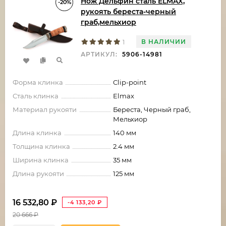
Нож Дельфин сталь ELMAX,
-20%
рукоять береста-черный
граб,мельхиор
В НАЛИЧИИ
1
АРТИКУЛ:
5906-14981
Форма клинка
Clip-point
Сталь клинка
Elmax
Материал рукояти
Береста, Черный граб,
Мельхиор
Длина клинка
140 мм
Толщина клинка
2.4 мм
Ширина клинка
35 мм
Длина рукояти
125 мм
16 532,80
₽
-4 133,20
₽
20 666
₽