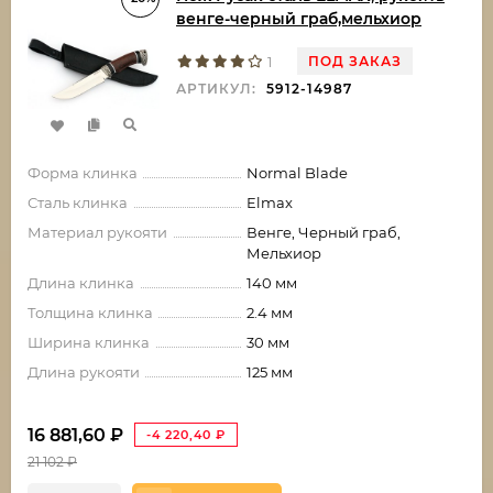
венге-черный граб,мельхиор
ПОД ЗАКАЗ
1
АРТИКУЛ:
5912-14987
Форма клинка
Normal Blade
Сталь клинка
Elmax
Материал рукояти
Венге, Черный граб,
Мельхиор
Длина клинка
140 мм
Толщина клинка
2.4 мм
Ширина клинка
30 мм
Длина рукояти
125 мм
16 881,60
₽
-4 220,40
₽
21 102
₽