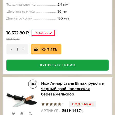
Толщина клинка
2.4 мм
Ширина клинка
30 мм
Длина рукояти
130 мм
16 532,80
₽
-4 133,20
₽
20 666
₽
-
+
КУПИТЬ
КУПИТЬ В 1 КЛИК
Нож Анчар сталь Elmax, рукоять
-20%
черный граб-карельская
береза,мельхиор
ПОД ЗАКАЗ
1
АРТИКУЛ:
5899-14974