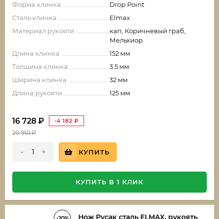
Форма клинка
Drop Point
Сталь клинка
Elmax
Материал рукояти
кап, Коричневый граб,
Мельхиор
Длина клинка
152 мм
Толщина клинка
3.5 мм
Ширина клинка
32 мм
Длина рукояти
125 мм
16 728
₽
-4 182
₽
20 910
₽
-
+
КУПИТЬ
КУПИТЬ В 1 КЛИК
Нож Русак сталь ELMAX, рукоять
-20%