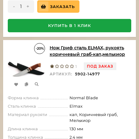
-
+
ЗАКАЗАТЬ
КУПИТЬ В 1 КЛИК
Нож Гриф сталь ELMAX, рукоять
-20%
коричневый граб-кап,мельхиор
ПОД ЗАКАЗ
1
АРТИКУЛ:
5902-14977
Форма клинка
Normal Blade
Сталь клинка
Elmax
Материал рукояти
кап, Коричневый граб,
Мельхиор
Длина клинка
130 мм
Толщина клинка
2.4 мм