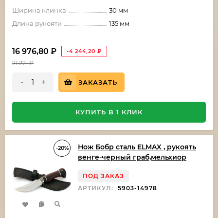
Ширина клинка
30 мм
Длина рукояти
135 мм
16 976,80
₽
-4 244,20
₽
21 221
₽
-
+
ЗАКАЗАТЬ
КУПИТЬ В 1 КЛИК
Нож Бобр сталь ELMAX , рукоять
-20%
венге-черный граб,мельхиор
ПОД ЗАКАЗ
АРТИКУЛ:
5903-14978