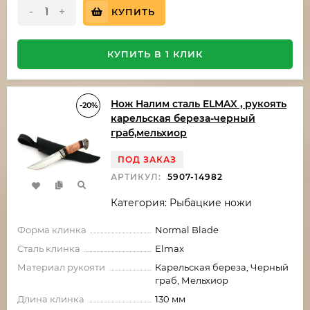
-
+
КУПИТЬ
КУПИТЬ В 1 КЛИК
Нож Налим сталь ELMAX , рукоять
-20%
карельская береза-черный
граб,мельхиор
ПОД ЗАКАЗ
АРТИКУЛ:
5907-14982
Категория: Рыбацкие ножи
Форма клинка
Normal Blade
Сталь клинка
Elmax
Материал рукояти
Карельская береза, Черный
граб, Мельхиор
Длина клинка
130 мм