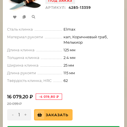
ПОД ЗАКАЗ
АРТИКУЛ:
4285-13359
Сталь клинка
Elmax
Материал рукояти
кап, Коричневый граб,
Мельхиор
Длина клинка
125 мм
Толщина клинка
2.4 мм
Ширина клинка
25 мм
Длина рукояти
115 мм
Твёрдость клинка, HRC
62
16 079,20
₽
-4 019,80
₽
20 099
₽
-
+
ЗАКАЗАТЬ