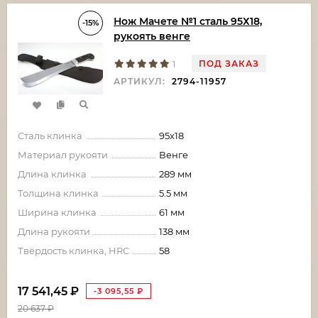
Нож Мачете №1 сталь 95Х18,
-15%
рукоять венге
ПОД ЗАКАЗ
1
АРТИКУЛ:
2794-11957
Сталь клинка
95х18
Материал рукояти
Венге
Длина клинка
289 мм
Толщина клинка
5.5 мм
Ширина клинка
61 мм
Длина рукояти
138 мм
Твёрдость клинка, HRC
58
17 541,45
₽
-3 095,55
₽
20 637
₽