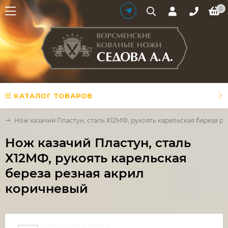
0
КАТАЛОГ ТОВАРОВ
и
Нож казачий Пластун, сталь Х12МФ, рукоять карельская береза р
Нож казачий Пластун, сталь
Х12МФ, рукоять карельская
береза резная акрил
коричневый