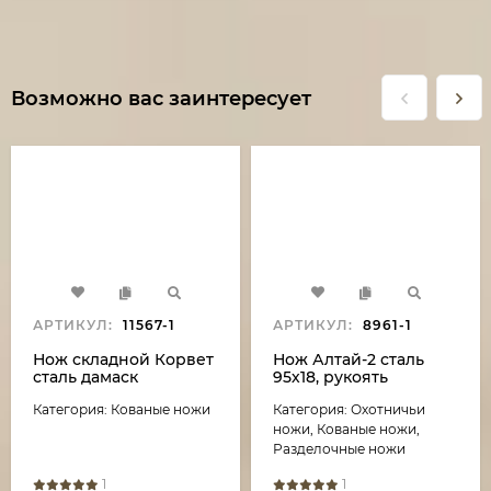
Возможно вас заинтересует
АРТИКУЛ:
11567-1
АРТИКУЛ:
8961-1
Нож складной Корвет
Нож Алтай-2 сталь
сталь дамаск
95х18, рукоять
нержавеющий
карельская береза
Категория: Кованые ножи
Категория: Охотничьи
накладки карбон
акрил черный
ножи, Кованые ножи,
Разделочные ножи
1
1