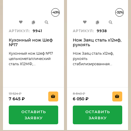
-43%
-32%
АРТИКУЛ:
9941
АРТИКУЛ:
9938
Кухонный нож Шеф
Нож Заяц сталь х12мф,
№17
рукоять
цельнометаллический
стабилизированная
Кухонный нож Шеф №17
Нож Заяц сталь х12мф,
сталь Х12МФ, рукоять
карельская береза
G10 зеленая
темно коричневая-
цельнометаллический
рукоять
(распродажа)
черный граб
сталь Х12МФ,...
стабилизированная...
(распродажа)
13 524
₽
8 840
₽
7 645
₽
6 050
₽
ОСТАВИТЬ
ОСТАВИТЬ
ЗАЯВКУ
ЗАЯВКУ