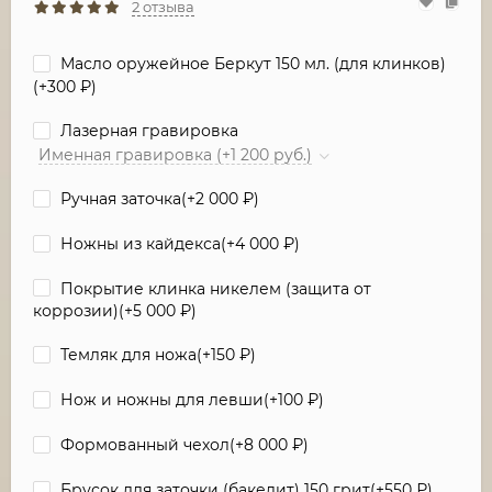
2 отзыва
Масло оружейное Беркут 150 мл. (для клинков)
(+
300
₽
)
Лазерная гравировка
Именная гравировка (+1 200 руб.)
Ручная заточка(+
2 000
₽
)
Ножны из кайдекса(+
4 000
₽
)
Покрытие клинка никелем (защита от
коррозии)(+
5 000
₽
)
Темляк для ножа(+
150
₽
)
Нож и ножны для левши(+
100
₽
)
Формованный чехол(+
8 000
₽
)
Брусок для заточки (бакелит) 150 грит(+
550
₽
)