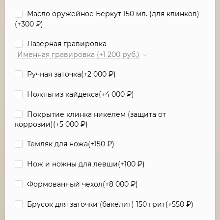
Масло оружейное Беркут 150 мл. (для клинков)
(+
300
₽
)
Лазерная гравировка
Именная гравировка (+1 200 руб.)
Ручная заточка(+
2 000
₽
)
Ножны из кайдекса(+
4 000
₽
)
Покрытие клинка никелем (защита от
коррозии)(+
5 000
₽
)
Темляк для ножа(+
150
₽
)
Нож и ножны для левши(+
100
₽
)
Формованный чехол(+
8 000
₽
)
Брусок для заточки (бакелит) 150 грит(+
550
₽
)