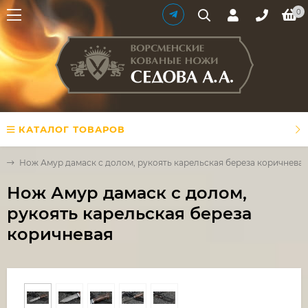
0
КАТАЛОГ ТОВАРОВ
и
Нож Амур дамаск с долом, рукоять карельская береза коричневая
Нож Амур дамаск с долом,
рукоять карельская береза
коричневая