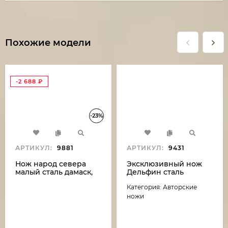
Похожие модели
-2 688
₽
-23%
АРТИКУЛ:
9881
АРТИКУЛ:
9431
Нож народ севера
Эксклюзивный нож
малый сталь дамаск,
Дельфин сталь
рукоять бубинга и рог
дамаск-камень
Категория: Авторские
лося (распродажа)
(никелирование),
рукоять резная,
ножи
карельская береза,
мельхиор