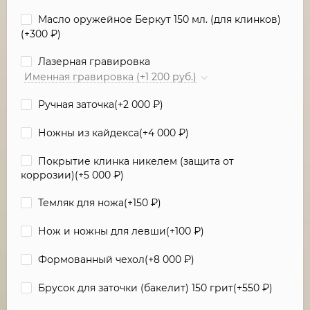
Масло оружейное Беркут 150 мл. (для клинков)
(+
300
₽
)
Лазерная гравировка
Именная гравировка (+1 200 руб.)
Ручная заточка(+
2 000
₽
)
Ножны из кайдекса(+
4 000
₽
)
Покрытие клинка никелем (защита от
коррозии)(+
5 000
₽
)
Темляк для ножа(+
150
₽
)
Нож и ножны для левши(+
100
₽
)
Формованный чехол(+
8 000
₽
)
Брусок для заточки (бакелит) 150 грит(+
550
₽
)