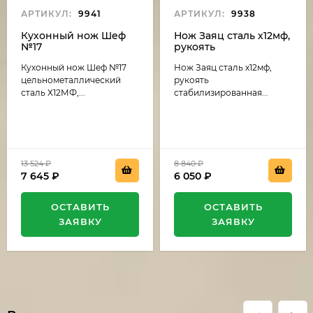
АРТИКУЛ:
9941
АРТИКУЛ:
9938
Кухонный нож Шеф
Нож Заяц сталь х12мф,
№17
рукоять
цельнометаллический
стабилизированная
Кухонный нож Шеф №17
Нож Заяц сталь х12мф,
сталь Х12МФ, рукоять
карельская береза
G10 зеленая
темно коричневая-
цельнометаллический
рукоять
(распродажа)
черный граб
сталь Х12МФ,...
стабилизированная...
(распродажа)
13 524
₽
8 840
₽
7 645
₽
6 050
₽
ОСТАВИТЬ
ОСТАВИТЬ
ЗАЯВКУ
ЗАЯВКУ