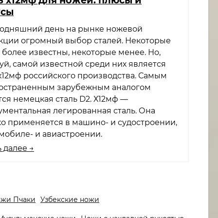
усы
годняшний день на рынке ножевой
кции огромный выбор сталей. Некоторые
 более известны, некоторые менее. Но,
уй, самой известной среди них является
 х12мф российского производства. Самым
остраненным зарубежным аналогом
тся немецкая сталь D2. Х12мф —
ументальная легированная сталь. Она
о применяется в машино- и судостроении,
омобиле- и авиастроении.
 далее →
ожи Пчаки
Узбекские ножи