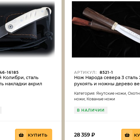
46-16185
АРТИКУЛ:
8521-1
 Колибри, сталь
Нож Народа севера 3 сталь
ть накладки акрил
рукоять и ножны дерево в
Категория: Якутские ножи, Охот
ножи, Кованые ножи
В НАЛИЧИИ
28 359
₽
КУПИТЬ
К