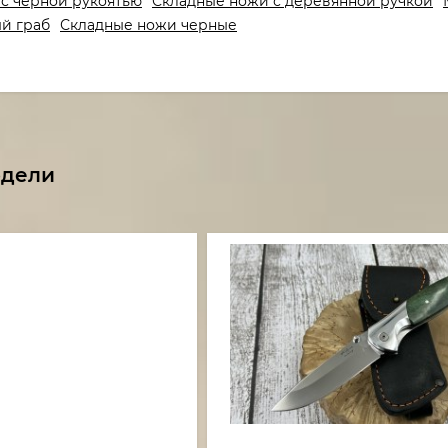
с черной рукоятью
Складные ножи с деревянной ручкой
й граб
Складные ножи черные
одели