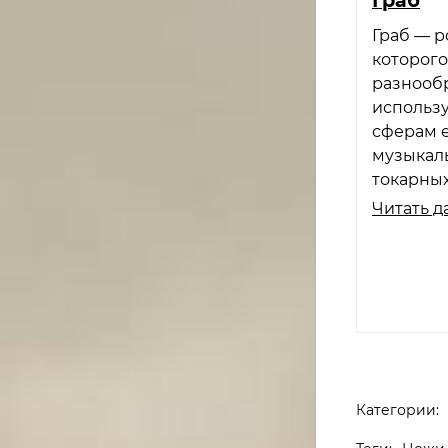
Граб — р
которог
разнообр
использу
сферам 
музыкаль
токарных
Читать д
Категории: