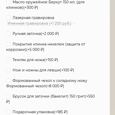
Масло оружейное Беркут 150 мл. (для
клинков)(+
300
₽
)
Лазерная гравировка
Именная гравировка (+1 200 руб.)
Ручная заточка(+
2 000
₽
)
Покрытие клинка никелем (защита от
коррозии)(+
5 000
₽
)
Темляк для ножа(+
150
₽
)
Нож и ножны для левши(+
100
₽
)
Формованный чехол к складному ножу
Формованный чехол(+
8 000
₽
)
Брусок для заточки (бакелит) 150 грит(+
550
₽
)
Подарочная упаковка(+
185
₽
)