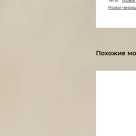
Теги:
Ножи 
Ножи черны
Похожие м