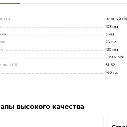
кояти
Черный гр
а
103 мм
нка
3 мм
нка
28 мм
ти
130 мм
Liner-lock
инка, HRC
61-62
140 гр.
алы высокого качества
Стал