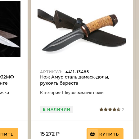
АРТИКУЛ:
4411-13485
 Х12МФ
Нож Амур сталь дамаск-долы,
енге
рукоять береста
ничьи
Категория: Шкуросъемные ножи
В НАЛИЧИИ
2
15 272
₽
УПИТЬ
КУПИТЬ