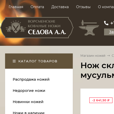
Главная
Оплата
Доставка
Отзывы
О компа
+
За
Магазин ножей
С
КАТАЛОГ ТОВАРОВ
Нож ск
мусуль
Распродажа ножей
Недорогие ножи
-2 641,50
₽
Новинки ножей
Ножи в наличии