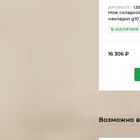
АРТИКУЛ:
135
Нож складной
накладки g10
проставкой
В НАЛИЧИИ
16 306
₽
Возможно в