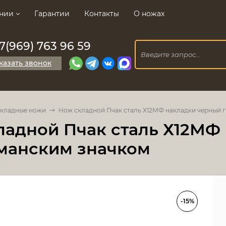
нии
Гарантии
Контакты
О ножах
7(969) 763 96 59
казать звонок
кладные ножи
Нож складной Пчак сталь Х12МФ накладки черный г
ладной Пчак сталь Х12МФ 
манским значком
-15%