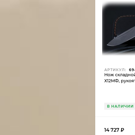
АРТИКУЛ:
69
Нож складной
Х12МФ, рукоя
белый
В НАЛИЧИИ
14 727
₽