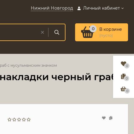
Нижний Новгород
Личный кабинет
0
В корзине
(пусто)
раб с мусульманским значком
0
накладки черный граб с
0
0