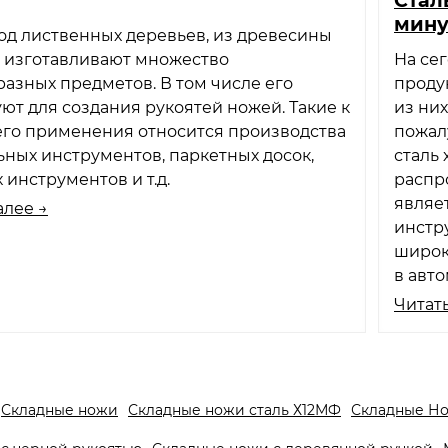
мин
од лиственных деревьев, из древесины
о изготавливают множество
На се
азных предметов. В том числе его
проду
ют для создания рукоятей ножей. Такие к
из них
его применения относится производства
пожал
ных инструментов, паркетных досок,
сталь
 инструментов и т.д.
распр
являе
алее →
инстр
широк
в авт
Читать
Складные ножи
Складные ножи сталь Х12МФ
Складные Н