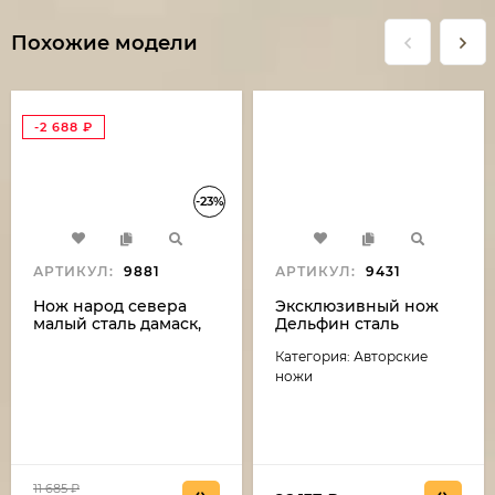
Похожие модели
-2 688
₽
-23%
АРТИКУЛ:
9881
АРТИКУЛ:
9431
Нож народ севера
Эксклюзивный нож
малый сталь дамаск,
Дельфин сталь
рукоять бубинга и рог
дамаск-камень
Категория: Авторские
лося (распродажа)
(никелирование),
рукоять резная,
ножи
карельская береза,
мельхиор
11 685
₽