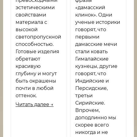
превосходными
фразы
эстетическими
«дамасский
свойствами
клинок». Одни
материала с
ученые историки
высокой
говорят, что
светопропускной
первыми
способностью.
дамасские мечи
Готовые изделия
стали ковать
обретают
Гималайские
красивую
кузнецы, другие
глубину и могут
говорят, что
быть окрашены
Индийские и
почти в любой
Персидские,
оттенок.
третьи
Сирийские.
Читать далее →
Впрочем,
доподлинно мы
скорее всего
никогда и не