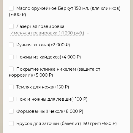
Масло оружейное Беркут 150 мл. (для клинков)
(+
300
₽
)
Лазерная гравировка
Именная гравировка (+1 200 руб.)
Ручная заточка(+
2 000
₽
)
Ножны из кайдекса(+
4 000
₽
)
Покрытие клинка никелем (защита от
коррозии)(+
5 000
₽
)
Темляк для ножа(+
150
₽
)
Нож и ножны для левши(+
100
₽
)
Формованный чехол(+
8 000
₽
)
Брусок для заточки (бакелит) 150 грит(+
550
₽
)