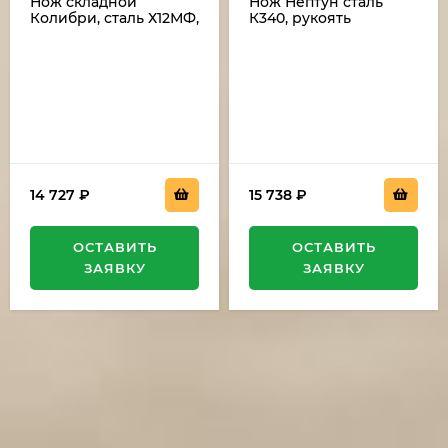
Нож складной
Нож Нептун сталь
Колибри, сталь Х12МФ,
К340, рукоять
рукоять накладки
карельская береза
акрил белый
черный граб,
мельхиор
14 727
₽
15 738
₽
ОСТАВИТЬ
ОСТАВИТЬ
ЗАЯВКУ
ЗАЯВКУ