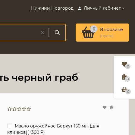
Нижний Новгород
Личный кабинет
0
В корзине
(пусто)
0
ть черный граб
0
0
Масло оружейное Беркут 150 мл. (для
клинков)(+
300
₽
)