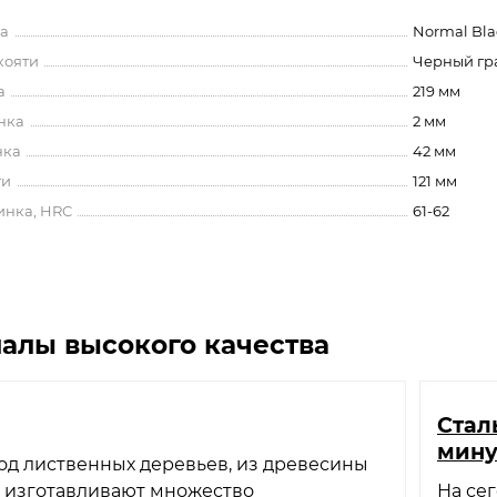
а
Normal Bl
кояти
Черный гр
а
219 мм
нка
2 мм
нка
42 мм
ти
121 мм
инка, HRC
61-62
алы высокого качества
Стал
мин
од лиственных деревьев, из древесины
о изготавливают множество
На се