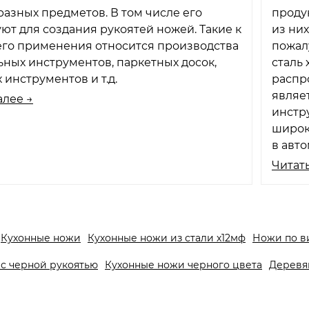
азных предметов. В том числе его
проду
ют для создания рукоятей ножей. Такие к
из них
его применения относится производства
пожал
ных инструментов, паркетных досок,
сталь
 инструментов и т.д.
распр
являе
алее →
инстр
широк
в авт
Читать
Кухонные ножи
Кухонные ножи из стали х12мф
Ножи по в
с черной рукоятью
Кухонные ножи черного цвета
Деревя