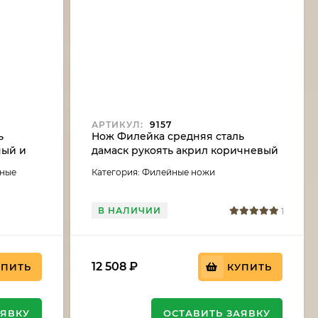
АРТИКУЛ:
9157
ь
Нож Филейка средняя сталь
ный и
дамаск рукоять акрил коричневый
и черный граб
йные
Категория: Филейные ножи
В НАЛИЧИИ
1
12 508
₽
УПИТЬ
КУПИТЬ
АЯВКУ
ОСТАВИТЬ ЗАЯВКУ