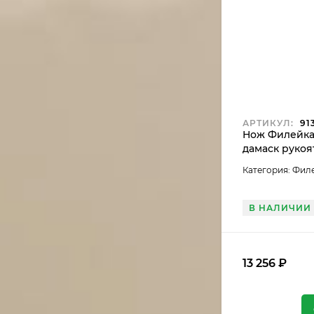
АРТИКУЛ:
91
Нож Филейка
дамаск рукоя
черный граб
Категория: Фил
В НАЛИЧИИ
13 256
₽