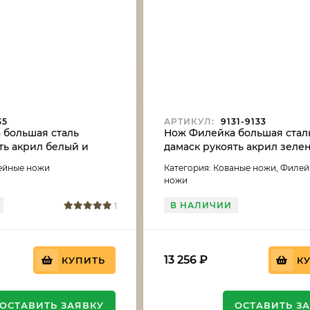
35
АРТИКУЛ:
9131-9133
 большая сталь
Нож Филейка большая стал
ть акрил белый и
дамаск рукоять акрил зеле
черный граб
ейные ножи
Категория: Кованые ножи, Филе
ножи
В НАЛИЧИИ
1
13 256
₽
КУПИТЬ
К
ОСТАВИТЬ ЗАЯВКУ
ОСТАВИТЬ З