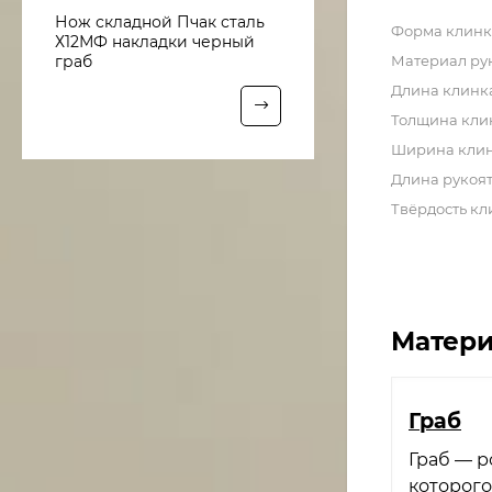
Нож складной Пчак сталь
Форма клинк
Х12МФ накладки черный
Материал ру
граб
Длина клинк
Толщина кли
Ширина кли
Длина рукоя
Твёрдость кл
Матери
Граб
Граб — р
которог