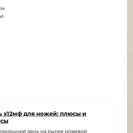
ade
аб
ь х12мф для ножей: плюсы и
усы
годняшний день на рынке ножевой