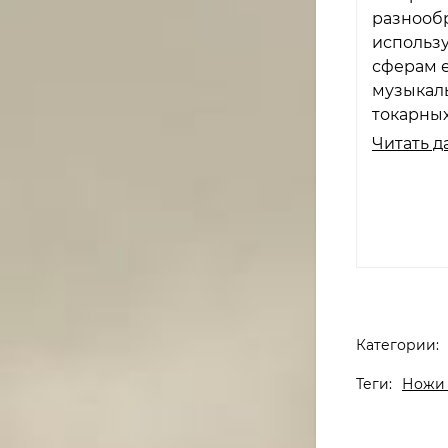
разнообр
использу
сферам 
музыкаль
токарных
Читать д
Категории:
Теги:
Ножи 