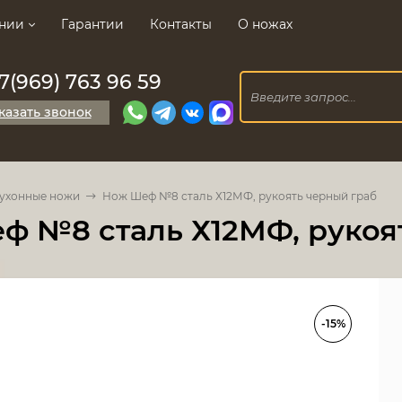
нии
Гарантии
Контакты
О ножах
7(969) 763 96 59
казать звонок
ухонные ножи
Нож Шеф №8 сталь Х12МФ, рукоять черный граб
ф №8 сталь Х12МФ, рукоя
-15%