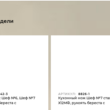
одели
42-3
АРТИКУЛ:
8826-1
: Шеф №6, Шеф №7
Кухонный нож Шеф №7 ста
береста с
Х12МФ, рукоять береста с
на подставке венге
гравировкой