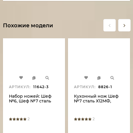
Похожие модели
АРТИКУЛ:
11642-3
АРТИКУЛ:
8826-1
Набор ножей: Шеф
Кухонный нож Шеф
№6, Шеф №7 сталь
№7 сталь Х12МФ,
Х12МФ береста с
рукоять береста с
гравировкой на
гравировкой
подставке венге
2
2