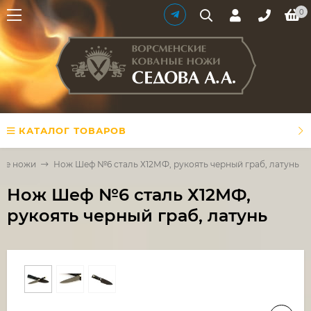
0
КАТАЛОГ ТОВАРОВ
ые ножи
Нож Шеф №6 сталь Х12МФ, рукоять черный граб, латунь
Нож Шеф №6 сталь Х12МФ,
рукоять черный граб, латунь