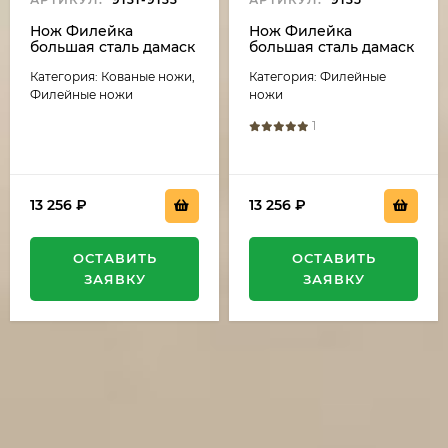
Нож Филейка
Нож Филейка
большая сталь дамаск
большая сталь дамаск
рукоять акрил
рукоять акрил белый
Категория: Кованые ножи,
Категория: Филейные
зеленый и черный
и черный граб
граб
Филейные ножи
ножи
1
13 256
₽
13 256
₽
ОСТАВИТЬ
ОСТАВИТЬ
ЗАЯВКУ
ЗАЯВКУ