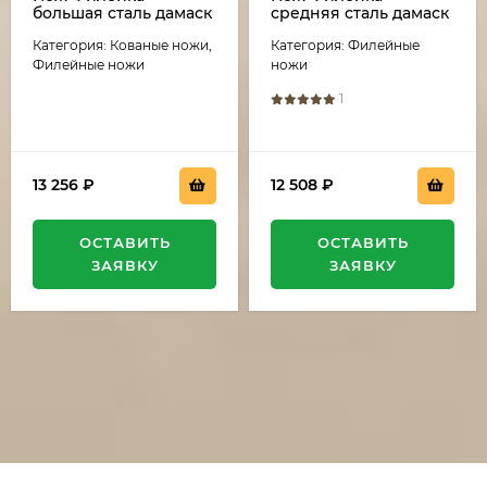
большая сталь дамаск
средняя сталь дамаск
рукоять акрил
рукоять акрил
Категория: Кованые ножи,
Категория: Филейные
зеленый и черный
коричневый и
граб
черный граб
Филейные ножи
ножи
1
13 256
₽
12 508
₽
ОСТАВИТЬ
ОСТАВИТЬ
ЗАЯВКУ
ЗАЯВКУ