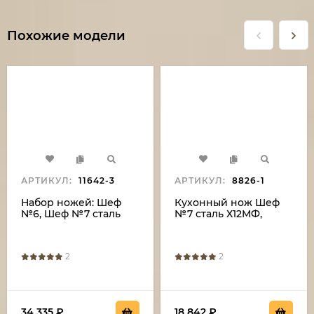
Похожие модели
АРТИКУЛ:
11642-3
АРТИКУЛ:
8826-1
Набор ножей: Шеф
Кухонный нож Шеф
№6, Шеф №7 сталь
№7 сталь Х12МФ,
Х12МФ береста с
рукоять береста с
гравировкой на
гравировкой
подставке венге
2
2
34 335
₽
18 842
₽