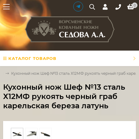
0
КАТАЛОГ ТОВАРОВ
жи
Кухонный нож Шеф №13 сталь Х12МФ рукоять черный граб карель
Кухонный нож Шеф №13 сталь
Х12МФ рукоять черный граб
карельская береза латунь