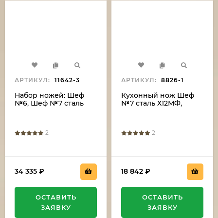
АРТИКУЛ:
11642-3
АРТИКУЛ:
8826-1
Набор ножей: Шеф
Кухонный нож Шеф
№6, Шеф №7 сталь
№7 сталь Х12МФ,
Х12МФ береста с
рукоять береста с
гравировкой на
гравировкой
подставке венге
2
2
34 335
₽
18 842
₽
ОСТАВИТЬ
ОСТАВИТЬ
ЗАЯВКУ
ЗАЯВКУ