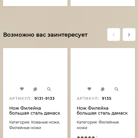
Возможно вас заинтересует
АРТИКУЛ:
9131-9133
АРТИКУЛ:
9135
Нож Филейка
Нож Филейка
большая сталь дамаск
большая сталь дамаск
рукоять акрил
рукоять акрил белый
Категория: Кованые ножи,
Категория: Филейные
зеленый и черный
и черный граб
граб
Филейные ножи
ножи
1