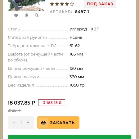
ПОД ЗАКАЗ
1
АРТИКУЛ:
8497-1
Сталь
Углерод + ХВГ
Материал рукояти
Ясень
Твёрдость клинка, HRC
61-62
Высота (от режущей части
165 мм
до обуха)
Длина режущей части
120 мм
Длина рукояти
370 мм
Вес изделия
1050 гр.
18 037,85
₽
-3 183,15
₽
21 221
₽
-
+
ЗАКАЗАТЬ