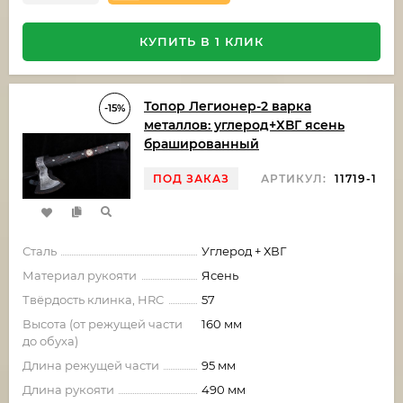
КУПИТЬ В 1 КЛИК
Топор Легионер-2 варка
-15%
металлов: углерод+ХВГ ясень
брашированный
ПОД ЗАКАЗ
АРТИКУЛ:
11719-1
Сталь
Углерод + ХВГ
Материал рукояти
Ясень
Твёрдость клинка, HRC
57
Высота (от режущей части
160 мм
до обуха)
Длина режущей части
95 мм
Длина рукояти
490 мм