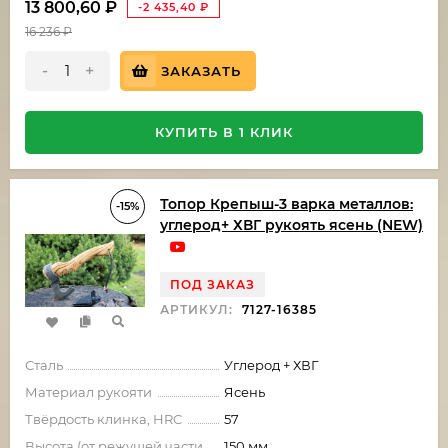
13 800,60
₽
-2 435,40
₽
16 236
₽
-
+
ЗАКАЗАТЬ
КУПИТЬ В 1 КЛИК
Топор Крепыш-3 варка металлов:
-15%
углерод+ ХВГ рукоять ясень (NEW)
ПОД ЗАКАЗ
АРТИКУЛ:
7127-16385
Сталь
Углерод + ХВГ
Материал рукояти
Ясень
Твёрдость клинка, HRC
57
Высота (от режущей части
150 мм