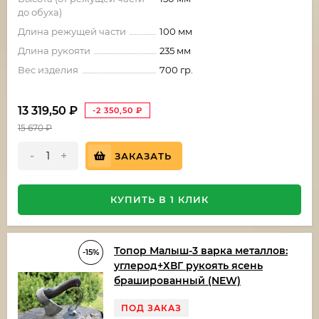
до обуха)
Длина режущей части
100 мм
Длина рукояти
235 мм
Вес изделия
700 гр.
13 319,50
₽
-2 350,50
₽
15 670
₽
-
+
ЗАКАЗАТЬ
КУПИТЬ В 1 КЛИК
Топор Малыш-3 варка металлов:
-15%
углерод+ХВГ рукоять ясень
брашированный (NEW)
ПОД ЗАКАЗ