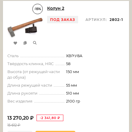
Колун 2
-15%
ПОД ЗАКАЗ
АРТИКУЛ:
2802-1
Сталь
ХВГ+У8А
Твёрдость клинка, HRC
58
Высота (от режущей части
150 мм
до обуха)
Длина режущей части
55 мм
Длина рукояти
510 мм
Вес изделия
2100 гр
13 270,20
₽
-2 341,80
₽
15 612
₽