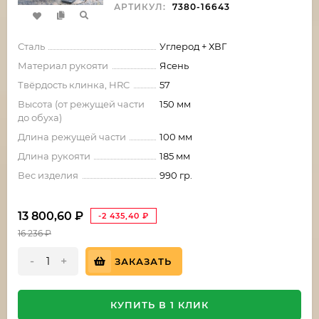
АРТИКУЛ:
7380-16643
Сталь
Углерод + ХВГ
Материал рукояти
Ясень
Твёрдость клинка, HRC
57
Высота (от режущей части
150 мм
до обуха)
Длина режущей части
100 мм
Длина рукояти
185 мм
Вес изделия
990 гр.
13 800,60
₽
-2 435,40
₽
16 236
₽
-
+
ЗАКАЗАТЬ
КУПИТЬ В 1 КЛИК