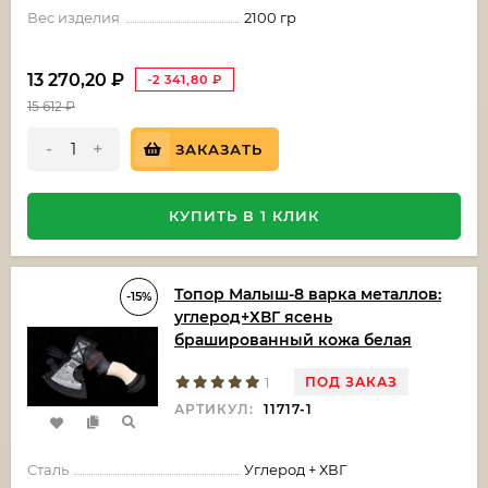
Вес изделия
2100 гр
13 270,20
₽
-2 341,80
₽
15 612
₽
-
+
ЗАКАЗАТЬ
КУПИТЬ В 1 КЛИК
Топор Малыш-8 варка металлов:
-15%
углерод+ХВГ ясень
брашированный кожа белая
ПОД ЗАКАЗ
1
АРТИКУЛ:
11717-1
Сталь
Углерод + ХВГ