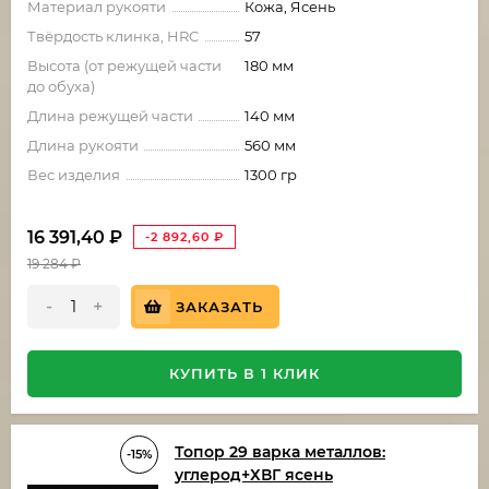
Материал рукояти
Кожа, Ясень
Твёрдость клинка, HRC
57
Высота (от режущей части
180 мм
до обуха)
Длина режущей части
140 мм
Длина рукояти
560 мм
Вес изделия
1300 гр
16 391,40
₽
-2 892,60
₽
19 284
₽
-
+
ЗАКАЗАТЬ
КУПИТЬ В 1 КЛИК
Топор 29 варка металлов:
-15%
углерод+ХВГ ясень