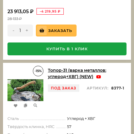
23 913,05
₽
-4 219,95
₽
28 133
₽
-
+
ЗАКАЗАТЬ
КУПИТЬ В 1 КЛИК
Топор-31 (варка металлов:
-15%
углерод+ХВГ) (NEW)
ПОД ЗАКАЗ
АРТИКУЛ:
8377-1
Сталь
Углерод + ХВГ
Твёрдость клинка, HRC
57