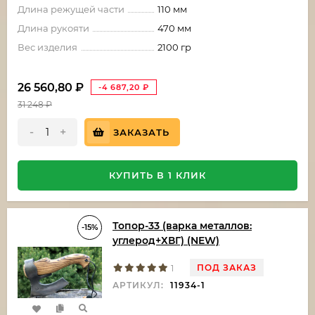
Длина режущей части
110 мм
Длина рукояти
470 мм
Вес изделия
2100 гр
26 560,80
₽
-4 687,20
₽
31 248
₽
-
+
ЗАКАЗАТЬ
КУПИТЬ В 1 КЛИК
Топор-33 (варка металлов:
-15%
углерод+ХВГ) (NEW)
ПОД ЗАКАЗ
1
АРТИКУЛ:
11934-1