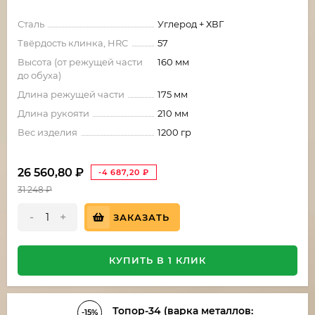
Сталь
Углерод + ХВГ
Твёрдость клинка, HRC
57
Высота (от режущей части
160 мм
до обуха)
Длина режущей части
175 мм
Длина рукояти
210 мм
Вес изделия
1200 гр
26 560,80
₽
-4 687,20
₽
31 248
₽
-
+
ЗАКАЗАТЬ
КУПИТЬ В 1 КЛИК
Топор-34 (варка металлов:
-15%