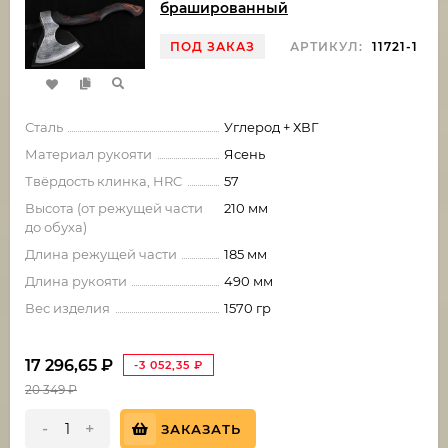
брашированный
ПОД ЗАКАЗ
АРТИКУЛ:
11721-1
Сталь
Углерод + ХВГ
Материал рукояти
Ясень
Твёрдость клинка, HRC
57
Высота (от режущей части
210 мм
до обуха)
Длина режущей части
185 мм
Длина рукояти
490 мм
Вес изделия
1570 гр
17 296,65
₽
-3 052,35
₽
20 349
₽
-
+
ЗАКАЗАТЬ