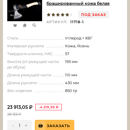
брашированный кожа белая
ПОД ЗАКАЗ
1
АРТИКУЛ:
11718-1
Сталь
Углерод + ХВГ
Материал рукояти
Кожа, Ясень
Твёрдость клинка, HRC
57
Высота (от режущей части
195 мм
до обуха)
Длина режущей части
110 мм
Длина рукояти
430 мм
Вес изделия
850 гр
23 913,05
₽
-4 219,95
₽
28 133
₽
-
+
ЗАКАЗАТЬ