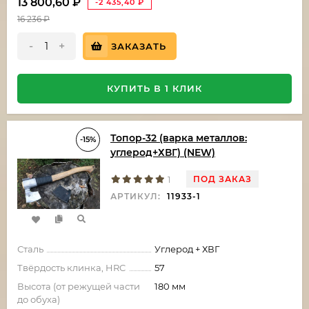
13 800,60
₽
-2 435,40
₽
16 236
₽
-
+
ЗАКАЗАТЬ
КУПИТЬ В 1 КЛИК
Топор-32 (варка металлов:
-15%
углерод+ХВГ) (NEW)
ПОД ЗАКАЗ
1
АРТИКУЛ:
11933-1
Сталь
Углерод + ХВГ
Твёрдость клинка, HRC
57
Высота (от режущей части
180 мм
до обуха)