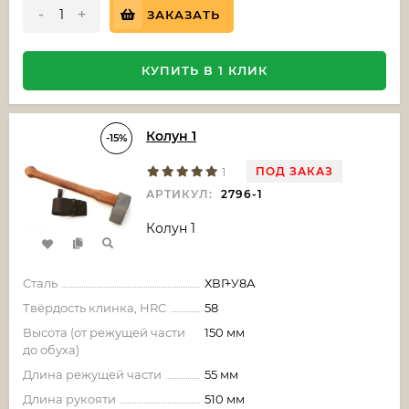
-
+
ЗАКАЗАТЬ
КУПИТЬ В 1 КЛИК
Колун 1
-15%
ПОД ЗАКАЗ
1
АРТИКУЛ:
2796-1
Колун 1
Сталь
ХВГ+У8А
Твёрдость клинка, HRC
58
Высота (от режущей части
150 мм
до обуха)
Длина режущей части
55 мм
Длина рукояти
510 мм