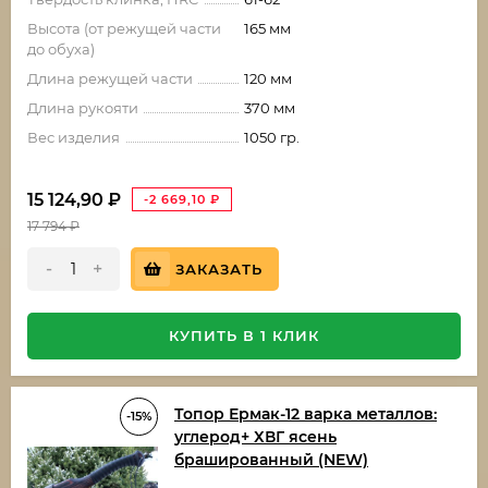
Высота (от режущей части
165 мм
до обуха)
Длина режущей части
120 мм
Длина рукояти
370 мм
Вес изделия
1050 гр.
15 124,90
₽
-2 669,10
₽
17 794
₽
-
+
ЗАКАЗАТЬ
КУПИТЬ В 1 КЛИК
Топор Ермак-12 варка металлов:
-15%
углерод+ ХВГ ясень
брашированный (NEW)