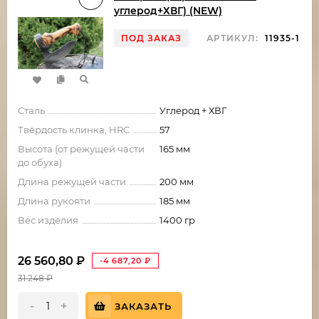
углерод+ХВГ) (NEW)
ПОД ЗАКАЗ
АРТИКУЛ:
11935-1
Сталь
Углерод + ХВГ
Твёрдость клинка, HRC
57
Высота (от режущей части
165 мм
до обуха)
Длина режущей части
200 мм
Длина рукояти
185 мм
Вес изделия
1400 гр
26 560,80
₽
-4 687,20
₽
31 248
₽
-
+
ЗАКАЗАТЬ