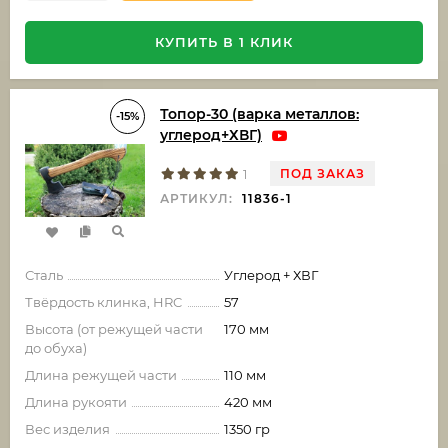
КУПИТЬ В 1 КЛИК
Топор-30 (варка металлов:
-15%
углерод+ХВГ)
ПОД ЗАКАЗ
1
АРТИКУЛ:
11836-1
Сталь
Углерод + ХВГ
Твёрдость клинка, HRC
57
Высота (от режущей части
170 мм
до обуха)
Длина режущей части
110 мм
Длина рукояти
420 мм
Вес изделия
1350 гр