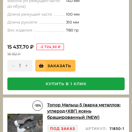
Высота (от режущей части
140 мм
до обуха)
Длина режущей части
100 мм
Длина рукояти
310 мм
Вес изделия
780 гр
15 437,70
₽
-2 724,30
₽
18 162
₽
-
+
ЗАКАЗАТЬ
КУПИТЬ В 1 КЛИК
Топор Малыш-5 (варка металлов:
-15%
углерод+ХВГ) ясень
брашированный (NEW)
ПОД ЗАКАЗ
АРТИКУЛ:
11850-1