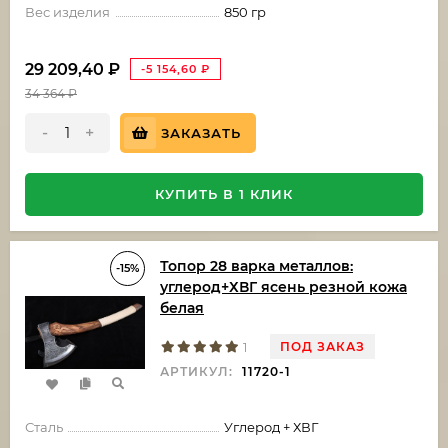
Вес изделия
850 гр
29 209,40
₽
-5 154,60
₽
34 364
₽
-
+
ЗАКАЗАТЬ
КУПИТЬ В 1 КЛИК
Топор 28 варка металлов:
-15%
углерод+ХВГ ясень резной кожа
белая
ПОД ЗАКАЗ
1
АРТИКУЛ:
11720-1
Сталь
Углерод + ХВГ