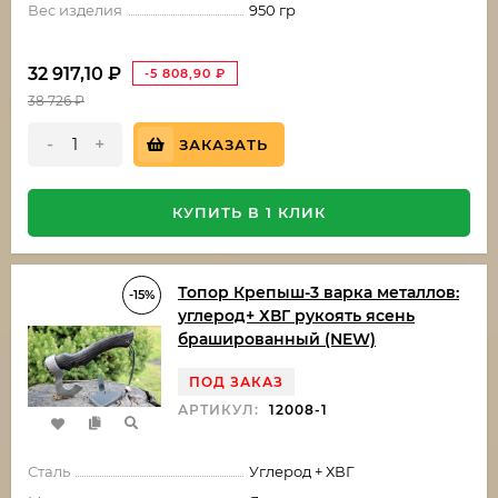
Вес изделия
950 гр
32 917,10
₽
-5 808,90
₽
38 726
₽
-
+
ЗАКАЗАТЬ
КУПИТЬ В 1 КЛИК
Топор Крепыш-3 варка металлов:
-15%
углерод+ ХВГ рукоять ясень
брашированный (NEW)
ПОД ЗАКАЗ
АРТИКУЛ:
12008-1
Сталь
Углерод + ХВГ