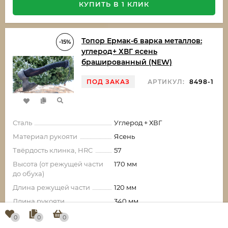
КУПИТЬ В 1 КЛИК
Топор Ермак-6 варка металлов:
-15%
углерод+ ХВГ ясень
брашированный (NEW)
ПОД ЗАКАЗ
АРТИКУЛ:
8498-1
Сталь
Углерод + ХВГ
Материал рукояти
Ясень
Твёрдость клинка, HRC
57
Высота (от режущей части
170 мм
до обуха)
Длина режущей части
120 мм
Длина рукояти
340 мм
Вес изделия
1230 гр
0
0
0