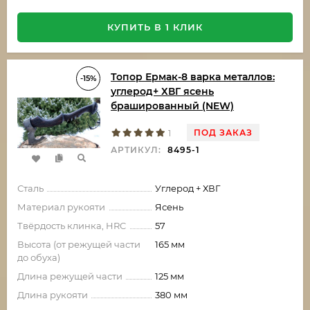
КУПИТЬ В 1 КЛИК
Топор Ермак-8 варка металлов:
-15%
углерод+ ХВГ ясень
брашированный (NEW)
ПОД ЗАКАЗ
1
АРТИКУЛ:
8495-1
Сталь
Углерод + ХВГ
Материал рукояти
Ясень
Твёрдость клинка, HRC
57
Высота (от режущей части
165 мм
до обуха)
Длина режущей части
125 мм
Длина рукояти
380 мм