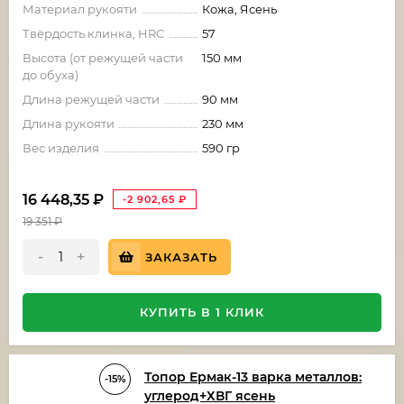
Материал рукояти
Кожа, Ясень
Твёрдость клинка, HRC
57
Высота (от режущей части
150 мм
до обуха)
Длина режущей части
90 мм
Длина рукояти
230 мм
Вес изделия
590 гр
16 448,35
₽
-2 902,65
₽
19 351
₽
-
+
ЗАКАЗАТЬ
КУПИТЬ В 1 КЛИК
Топор Ермак-13 варка металлов:
-15%
углерод+ХВГ ясень