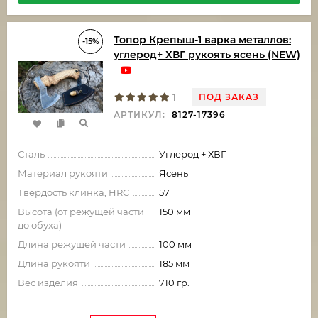
Топор Крепыш-1 варка металлов:
-15%
углерод+ ХВГ рукоять ясень (NEW)
ПОД ЗАКАЗ
1
АРТИКУЛ:
8127-17396
Сталь
Углерод + ХВГ
Материал рукояти
Ясень
Твёрдость клинка, HRC
57
Высота (от режущей части
150 мм
до обуха)
Длина режущей части
100 мм
Длина рукояти
185 мм
Вес изделия
710 гр.