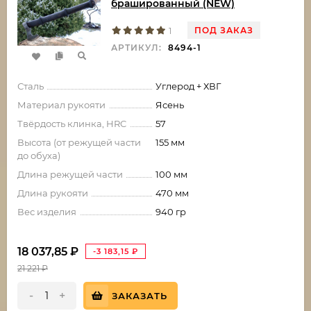
брашированный (NEW)
ПОД ЗАКАЗ
1
АРТИКУЛ:
8494-1
Сталь
Углерод + ХВГ
Материал рукояти
Ясень
Твёрдость клинка, HRC
57
Высота (от режущей части
155 мм
до обуха)
Длина режущей части
100 мм
Длина рукояти
470 мм
Вес изделия
940 гр
18 037,85
₽
-3 183,15
₽
21 221
₽
-
+
ЗАКАЗАТЬ