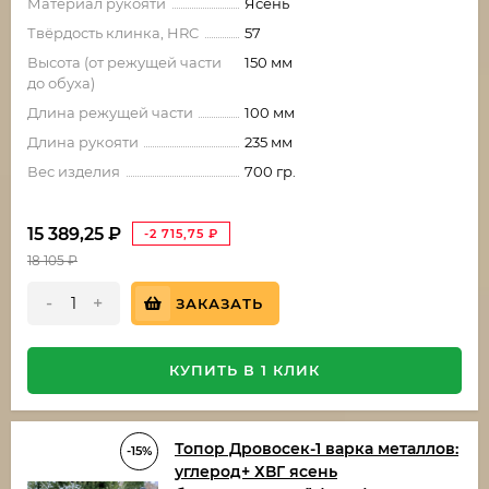
Материал рукояти
Ясень
Твёрдость клинка, HRC
57
Высота (от режущей части
150 мм
до обуха)
Длина режущей части
100 мм
Длина рукояти
235 мм
Вес изделия
700 гр.
15 389,25
₽
-2 715,75
₽
18 105
₽
-
+
ЗАКАЗАТЬ
КУПИТЬ В 1 КЛИК
Топор Дровосек-1 варка металлов:
-15%
углерод+ ХВГ ясень