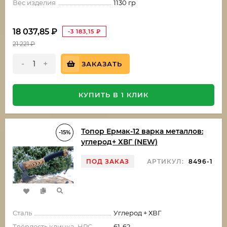
Вес изделия
1130 гр
18 037,85
₽
-3 183,15
₽
21 221
₽
-
+
ЗАКАЗАТЬ
КУПИТЬ В 1 КЛИК
Топор Ермак-12 варка металлов:
-15%
углерод+ ХВГ (NEW)
ПОД ЗАКАЗ
АРТИКУЛ:
8496-1
Сталь
Углерод + ХВГ
Твёрдость клинка, HRC
61-62