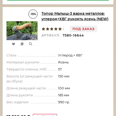
Топор Малыш-3 варка металлов:
-15%
углерод+ХВГ рукоять ясень (NEW)
ПОД ЗАКАЗ
1
АРТИКУЛ:
7380-16644
Сталь
Углерод + ХВГ
Материал рукояти
Ясень
Твёрдость клинка, HRC
57
Высота (от режущей части
150 мм
до обуха)
Длина режущей части
100 мм
Длина рукояти
185 мм
Вес изделия
990 гр.