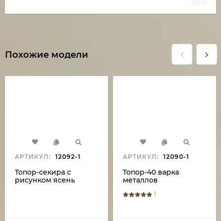
Похожие модели
АРТИКУЛ:
12092-1
АРТИКУЛ:
12090-1
Топор-секира с
Топор-40 варка
рисунком ясень
металлов
резной на подставке
углерод+ХВГ ясень
1
резной