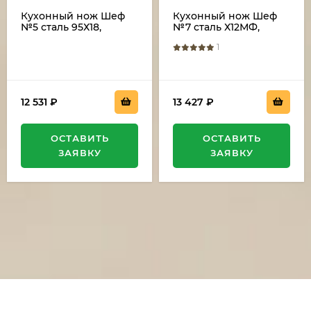
Кухонный нож Шеф
Кухонный нож Шеф
№5 сталь 95Х18,
№7 сталь Х12МФ,
рукоять черный граб
рукоять акрил
1
с дюралью
зеленый
12 531
₽
13 427
₽
ОСТАВИТЬ
ОСТАВИТЬ
ЗАЯВКУ
ЗАЯВКУ