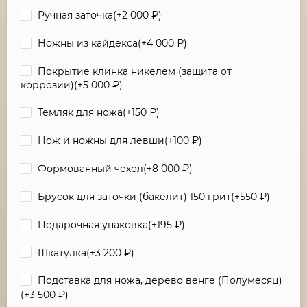
Ручная заточка(+
2 000
₽
)
Ножны из кайдекса(+
4 000
₽
)
Покрытие клинка никелем (защита от
коррозии)(+
5 000
₽
)
Темляк для ножа(+
150
₽
)
Нож и ножны для левши(+
100
₽
)
Формованный чехол(+
8 000
₽
)
Брусок для заточки (бакелит) 150 грит(+
550
₽
)
Подарочная упаковка(+
195
₽
)
Шкатулка(+
3 200
₽
)
Подставка для ножа, дерево венге (Полумесяц)
(+
3 500
₽
)