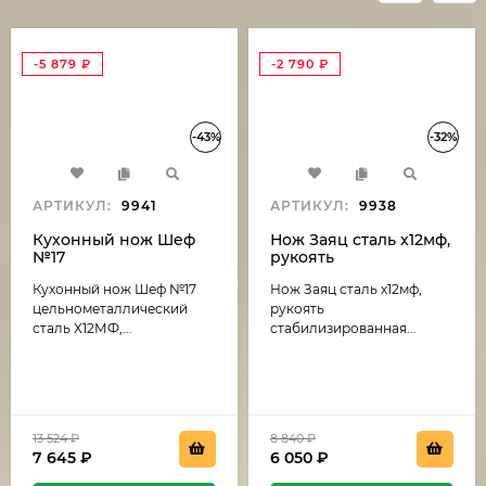
-5 879
₽
-2 790
₽
-43%
-32%
АРТИКУЛ:
9941
АРТИКУЛ:
9938
Кухонный нож Шеф
Нож Заяц сталь х12мф,
№17
рукоять
цельнометаллический
стабилизированная
Кухонный нож Шеф №17
Нож Заяц сталь х12мф,
сталь Х12МФ, рукоять
карельская береза
G10 зеленая
темно коричневая-
цельнометаллический
рукоять
(распродажа)
черный граб
сталь Х12МФ,...
стабилизированная...
(распродажа)
13 524
₽
8 840
₽
7 645
₽
6 050
₽