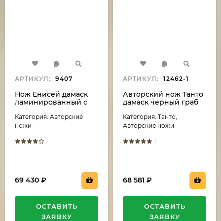
АРТИКУЛ:
9407
АРТИКУЛ:
12462-1
Нож Енисей дамаск
Авторский нож Танто
ламинированный с
дамаск черный граб
воронением,
резной деревянные
Категория: Авторские
Категория: Танто,
карельская береза
ножны на подставке
зеленая, мокумэ-гане
ножи
Авторские ножи
1
1
69 430
₽
68 581
₽
ОСТАВИТЬ
ОСТАВИТЬ
ЗАЯВКУ
ЗАЯВКУ