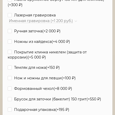
(+
300
₽
)
Лазерная гравировка
Именная гравировка (+1 200 руб.)
Ручная заточка(+
2 000
₽
)
Ножны из кайдекса(+
4 000
₽
)
Покрытие клинка никелем (защита от
коррозии)(+
5 000
₽
)
Темляк для ножа(+
150
₽
)
Нож и ножны для левши(+
100
₽
)
Формованный чехол(+
8 000
₽
)
Брусок для заточки (бакелит) 150 грит(+
550
₽
)
Подарочная упаковка(+
195
₽
)