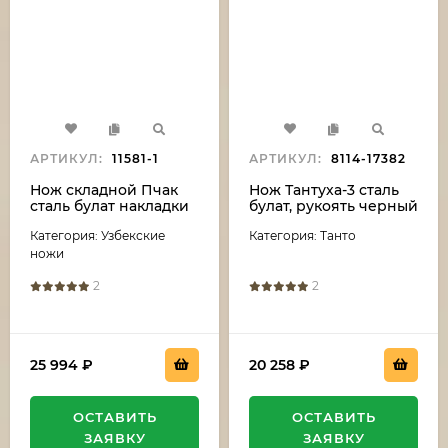
АРТИКУЛ:
11581-1
АРТИКУЛ:
8114-17382
Нож складной Пчак
Нож Тантуха-3 сталь
сталь булат накладки
булат, рукоять черный
венге
граб-карельская
Категория: Узбекские
Категория: Танто
береза
ножи
2
2
25 994
₽
20 258
₽
ОСТАВИТЬ
ОСТАВИТЬ
ЗАЯВКУ
ЗАЯВКУ