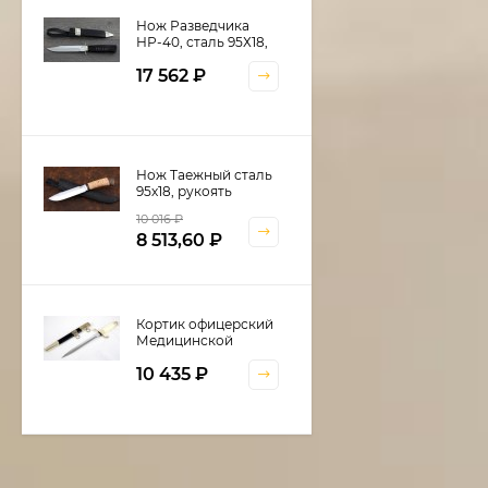
Нож Разведчика
НР-40, сталь 95Х18,
рукоять и ножны
17 562
₽
черный граб,
мельхиор
Нож Таежный сталь
95х18, рукоять
береста
10 016
₽
8 513,60
₽
Кортик офицерский
Медицинской
службы
10 435
₽
Шкатулка для