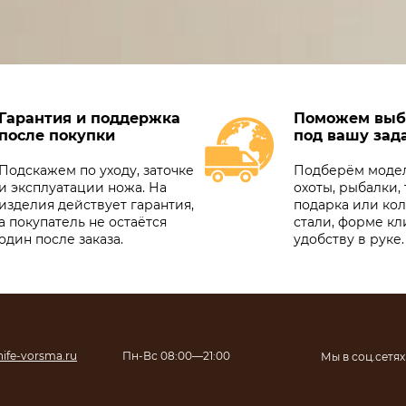
Гарантия и поддержка
Поможем выб
после покупки
под вашу зад
Подскажем по уходу, заточке
Подберём модел
и эксплуатации ножа. На
охоты, рыбалки, 
изделия действует гарантия,
подарка или ко
а покупатель не остаётся
стали, форме кл
один после заказа.
удобству в руке.
ife-vorsma.ru
Пн-Вс 08:00—21:00
Мы в соц.сетях