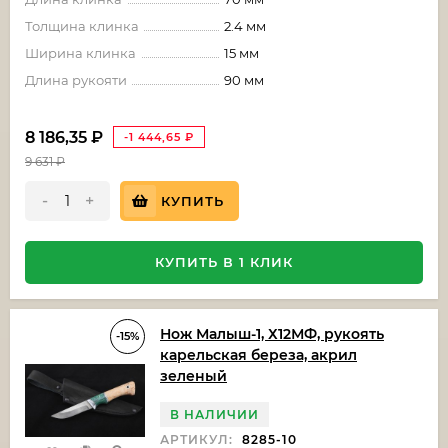
Толщина клинка
2.4 мм
Ширина клинка
15 мм
Длина рукояти
90 мм
8 186,35
₽
-1 444,65
₽
9 631
₽
-
+
КУПИТЬ
КУПИТЬ В 1 КЛИК
Нож Малыш-1, Х12МФ, рукоять
-15%
карельская береза, акрил
зеленый
В НАЛИЧИИ
АРТИКУЛ:
8285-10