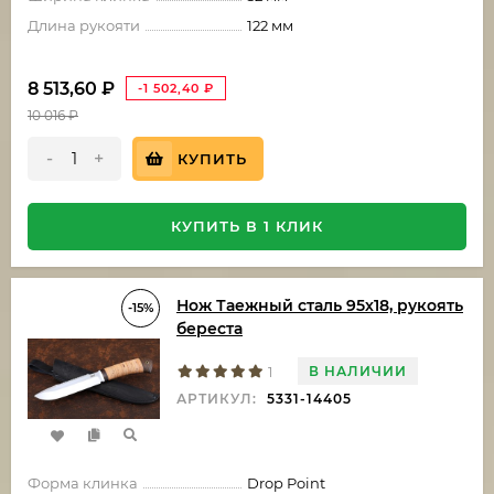
Длина рукояти
122 мм
8 513,60
₽
-1 502,40
₽
10 016
₽
-
+
КУПИТЬ
КУПИТЬ В 1 КЛИК
Нож Таежный сталь 95х18, рукоять
-15%
береста
В НАЛИЧИИ
1
АРТИКУЛ:
5331-14405
Форма клинка
Drop Point