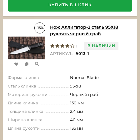
КУПИТЬ В 1 КЛИК
Нож Аллигатор-2 сталь 95Х18
-15%
рукоять черный граб
В НАЛИЧИИ
1
АРТИКУЛ:
9013-1
Форма клинка
Normal Blade
Сталь клинка
95х18
Материал рукояти
Черный граб
Длина клинка
150 мм
Толщина клинка
2.4 мм
Ширина клинка
40 мм
Длина рукояти
135 мм