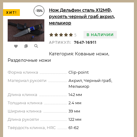
Нож Дельфин сталь Х12МФ,
-15%
ХИТ!
рукоять черный граб акрил,
мельхиор
В НАЛИЧИИ
5
АРТИКУЛ:
7647-16911
Категория: Кованые ножи,
Разделочные ножи
Форма клинка
Clip-point
Материал рукояти
Акрил, Черный граб,
Мельхиор
Длина клинка
142 мм
Толщина клинка
2.4 мм
Ширина клинка
39 мм
Длина рукояти
122 мм
Твёрдость клинка, HRC
61-62