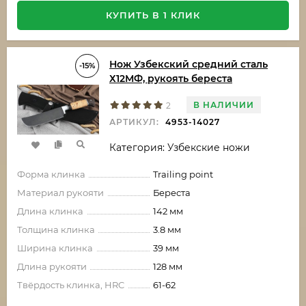
КУПИТЬ В 1 КЛИК
Нож Узбекский средний сталь
-15%
Х12МФ, рукоять береста
В НАЛИЧИИ
2
АРТИКУЛ:
4953-14027
Категория: Узбекские ножи
Форма клинка
Trailing point
Материал рукояти
Береста
Длина клинка
142 мм
Толщина клинка
3.8 мм
Ширина клинка
39 мм
Длина рукояти
128 мм
Твёрдость клинка, HRC
61-62