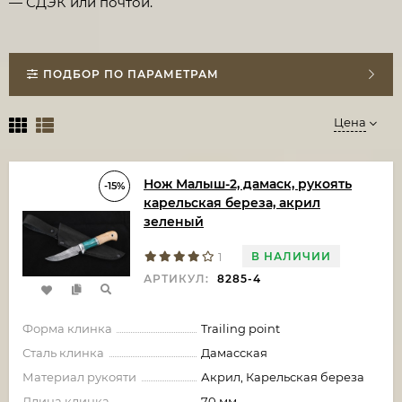
— СДЭК или почтой.
ПОДБОР ПО ПАРАМЕТРАМ
Цена
Нож Малыш-2, дамаск, рукоять
-15%
карельская береза, акрил
зеленый
В НАЛИЧИИ
1
АРТИКУЛ:
8285-4
Форма клинка
Trailing point
Сталь клинка
Дамасская
Материал рукояти
Акрил, Карельская береза
Длина клинка
70 мм