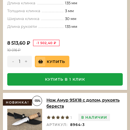
Длина клинка
135 мм
Толщина клинка
3 мм
Ширина клинка
30 мм
Длина рукояти
135 мм
8 513,60
₽
-1 502,40
₽
10 016
₽
-
+
КУПИТЬ
КУПИТЬ В 1 КЛИК
Нож Амур 95Х18 с долом, рукоять
-15%
НОВИНКА!
береста
В НАЛИЧИИ
1
АРТИКУЛ:
8964-3