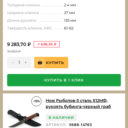
Толщина клинка
2.4 мм
Ширина клинка
27 мм
Длина рукояти
135 мм
Твёрдость клинка, HRC
61-62
9 283,70
₽
-1 638,30
₽
10 922
₽
-
+
КУПИТЬ
КУПИТЬ В 1 КЛИК
Нож Рыболов-5 сталь Х12МФ,
-15%
рукоять бубинга-черный граб
В НАЛИЧИИ
АРТИКУЛ:
5688-14763