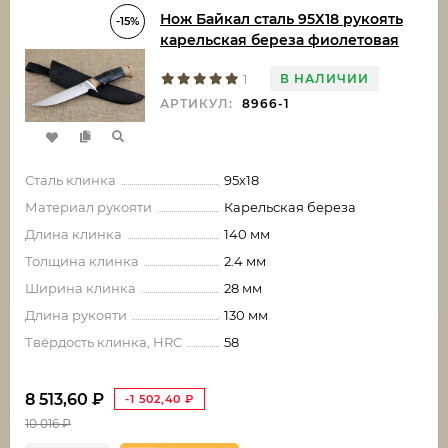
Нож Байкал сталь 95Х18 рукоять
-15%
карельская береза фиолетовая
В НАЛИЧИИ
1
АРТИКУЛ:
8966-1
Сталь клинка
95х18
Материал рукояти
Карельская береза
Длина клинка
140 мм
Толщина клинка
2.4 мм
Ширина клинка
28 мм
Длина рукояти
130 мм
Твёрдость клинка, HRC
58
8 513,60
₽
-1 502,40
₽
10 016
₽