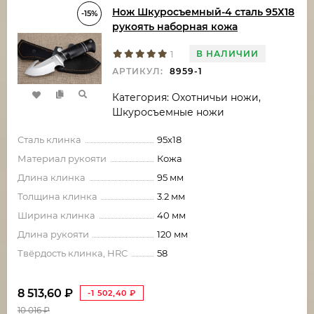
Нож Шкуросъемный-4 сталь 95Х18
-15%
рукоять наборная кожа
В НАЛИЧИИ
1
АРТИКУЛ:
8959-1
Категория: Охотничьи ножи,
Шкуросъемные ножи
Сталь клинка
95х18
Материал рукояти
Кожа
Длина клинка
95 мм
Толщина клинка
3.2 мм
Ширина клинка
40 мм
Длина рукояти
120 мм
Твёрдость клинка, HRC
58
8 513,60
₽
-1 502,40
₽
10 016
₽