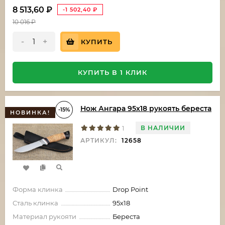
8 513,60
₽
-1 502,40
₽
10 016
₽
-
+
КУПИТЬ
КУПИТЬ В 1 КЛИК
Нож Ангара 95х18 рукоять береста
-15%
НОВИНКА!
В НАЛИЧИИ
1
АРТИКУЛ:
12658
Форма клинка
Drop Point
Сталь клинка
95х18
Материал рукояти
Береста