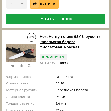
-
+
КУПИТЬ
КУПИТЬ В 1 КЛИК
Нож Нептун сталь 95х18, рукоять
-15%
карельская береза
фиолетовая+красная
В НАЛИЧИИ
АРТИКУЛ:
8969-1
Форма клинка
Drop Point
Сталь клинка
95х18
Материал рукояти
Карельская береза
Длина клинка
130 мм
Толщина клинка
2.4 мм
Ширина клинка
32 мм