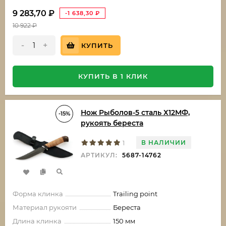
9 283,70
₽
-1 638,30
₽
10 922
₽
-
+
КУПИТЬ
КУПИТЬ В 1 КЛИК
Нож Рыболов-5 сталь Х12МФ,
-15%
рукоять береста
В НАЛИЧИИ
1
АРТИКУЛ:
5687-14762
Форма клинка
Trailing point
Материал рукояти
Береста
Длина клинка
150 мм