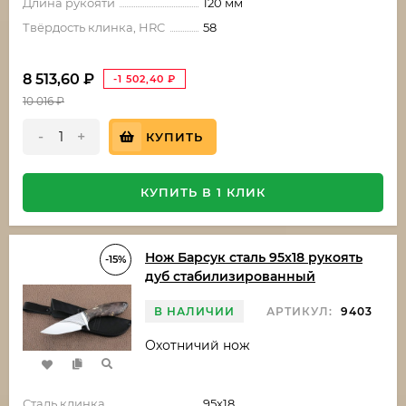
Длина рукояти
120 мм
Твёрдость клинка, HRC
58
8 513,60
₽
-1 502,40
₽
10 016
₽
-
+
КУПИТЬ
КУПИТЬ В 1 КЛИК
Нож Барсук сталь 95х18 рукоять
-15%
дуб стабилизированный
В НАЛИЧИИ
АРТИКУЛ:
9403
Охотничий нож
Сталь клинка
95х18