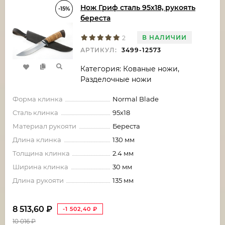
Нож Гриф сталь 95х18, рукоять
-15%
береста
В НАЛИЧИИ
2
АРТИКУЛ:
3499-12573
Категория: Кованые ножи,
Разделочные ножи
Форма клинка
Normal Blade
Сталь клинка
95х18
Материал рукояти
Береста
Длина клинка
130 мм
Толщина клинка
2.4 мм
Ширина клинка
30 мм
Длина рукояти
135 мм
8 513,60
₽
-1 502,40
₽
10 016
₽