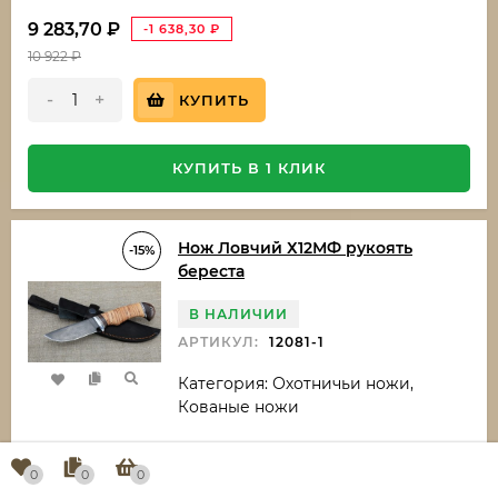
9 283,70
₽
-1 638,30
₽
10 922
₽
-
+
КУПИТЬ
КУПИТЬ В 1 КЛИК
Нож Ловчий Х12МФ рукоять
-15%
береста
В НАЛИЧИИ
АРТИКУЛ:
12081-1
Категория: Охотничьи ножи,
Кованые ножи
Материал рукояти
Береста
0
0
0
Длина клинка
105 мм