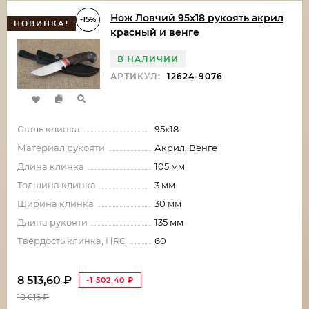
Нож Ловчий 95х18 рукоять акрил
-15%
НОВИНКА!
красный и венге
В НАЛИЧИИ
АРТИКУЛ:
12624-9076
Сталь клинка
95х18
Материал рукояти
Акрил, Венге
Длина клинка
105 мм
Толщина клинка
3 мм
Ширина клинка
30 мм
Длина рукояти
135 мм
Твёрдость клинка, HRC
60
8 513,60
₽
-1 502,40
₽
10 016
₽