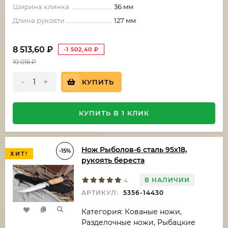
Ширина клинка
36 мм
Длина рукояти
127 мм
8 513,60
₽
-1 502,40
₽
10 016
₽
-
+
КУПИТЬ
КУПИТЬ В 1 КЛИК
Нож Рыболов-6 сталь 95х18,
-15%
ХИТ!
рукоять береста
В НАЛИЧИИ
4
АРТИКУЛ:
5356-14430
Категория: Кованые ножи,
Разделочные ножи, Рыбацкие