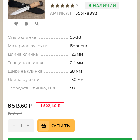
В НАЛИЧИИ
2
АРТИКУЛ:
3551-8973
Сталь клинка
95х18
Материал рукояти
Береста
Длина клинка
125 мм
Толщина клинка
2.4 мм
Ширина клинка
28 мм
Длина рукояти
130 мм
Твёрдость клинка, HRC
58
8 513,60
₽
-1 502,40
₽
10 016
₽
-
+
КУПИТЬ