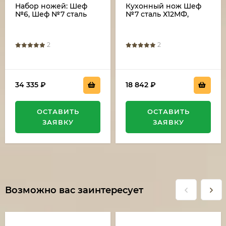
Набор ножей: Шеф
Кухонный нож Шеф
№6, Шеф №7 сталь
№7 сталь Х12МФ,
Х12МФ береста с
рукоять береста с
гравировкой на
гравировкой
подставке венге
2
2
34 335
₽
18 842
₽
ОСТАВИТЬ
ОСТАВИТЬ
ЗАЯВКУ
ЗАЯВКУ
Возможно вас заинтересует