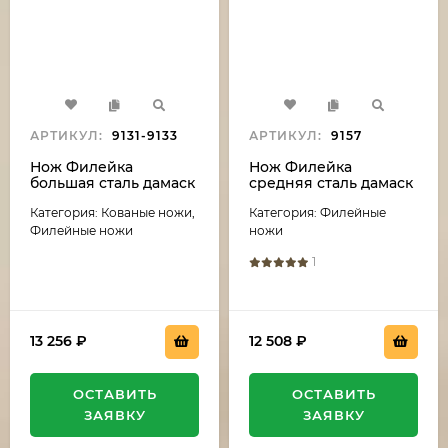
АРТИКУЛ:
9131-9133
АРТИКУЛ:
9157
Нож Филейка
Нож Филейка
большая сталь дамаск
средняя сталь дамаск
рукоять акрил
рукоять акрил
Категория: Кованые ножи,
Категория: Филейные
зеленый и черный
коричневый и
граб
черный граб
Филейные ножи
ножи
1
13 256
₽
12 508
₽
ОСТАВИТЬ
ОСТАВИТЬ
ЗАЯВКУ
ЗАЯВКУ