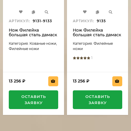
АРТИКУЛ:
9131-9133
АРТИКУЛ:
9135
Нож Филейка
Нож Филейка
большая сталь дамаск
большая сталь дамаск
рукоять акрил
рукоять акрил белый
Категория: Кованые ножи,
Категория: Филейные
зеленый и черный
и черный граб
граб
Филейные ножи
ножи
1
13 256
₽
13 256
₽
ОСТАВИТЬ
ОСТАВИТЬ
ЗАЯВКУ
ЗАЯВКУ