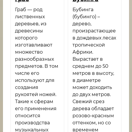
Граб — род
Бубинга
лиственных
(бубинго) –
деревьев, из
дерево,
древесины
произрастающее
которого
в дождевых лесах
изготавливают
тропической
множество
Африки.
разнообразных
Вырастает в
предметов. В том
среднем до 50
числе его
метров в высоту,
используют для
в диаметре
создания
может доходить
рукоятей ножей.
до двух метров.
Такие к сферам
Свежий срез
его применения
дерева обладает
относится
розово-красным
производства
оттенком, но со
музыкальных
временем