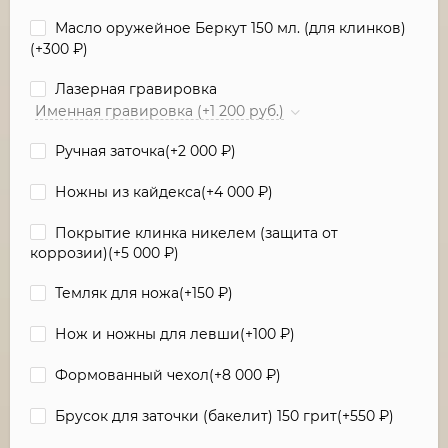
Масло оружейное Беркут 150 мл. (для клинков)
(+
300
₽
)
Лазерная гравировка
Именная гравировка (+1 200 руб.)
Ручная заточка(+
2 000
₽
)
Ножны из кайдекса(+
4 000
₽
)
Покрытие клинка никелем (защита от
коррозии)(+
5 000
₽
)
Темляк для ножа(+
150
₽
)
Нож и ножны для левши(+
100
₽
)
Формованный чехол(+
8 000
₽
)
Брусок для заточки (бакелит) 150 грит(+
550
₽
)