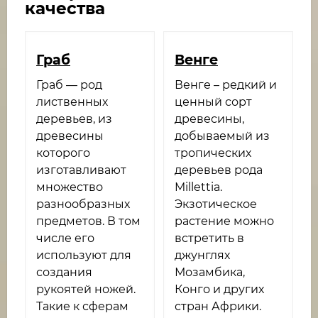
качества
Граб
Венге​
Граб — род
Венге – редкий и
лиственных
ценный сорт
деревьев, из
древесины,
древесины
добываемый из
которого
тропических
изготавливают
деревьев рода
множество
Millettia.
разнообразных
Экзотическое
предметов. В том
растение можно
числе его
встретить в
используют для
джунглях
создания
Мозамбика,
рукоятей ножей.
Конго и других
Такие к сферам
стран Африки.