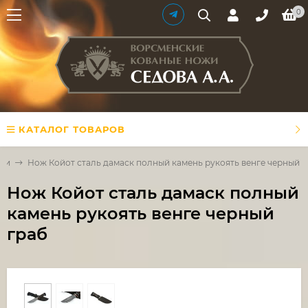
0
КАТАЛОГ ТОВАРОВ
али
Нож Койот сталь дамаск полный камень рукоять венге черный г
Нож Койот сталь дамаск полный
камень рукоять венге черный
граб