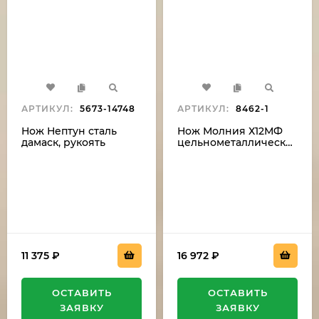
АРТИКУЛ:
5673-14748
АРТИКУЛ:
8462-1
Нож Нептун сталь
Нож Молния Х12МФ
дамаск, рукоять
цельнометаллический
береста
рукоять мельхиор,
карельская береза
коричневая
11 375
₽
16 972
₽
ОСТАВИТЬ
ОСТАВИТЬ
ЗАЯВКУ
ЗАЯВКУ