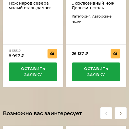
Нож народ севера
Эксклюзивный нож
малый сталь дамаск,
Дельфин сталь
рукоять бубинга и рог
дамаск-камень
Категория: Авторские
лося (распродажа)
(никелирование),
рукоять резная,
ножи
карельская береза,
мельхиор
11 685
₽
26 137
₽
8 997
₽
ОСТАВИТЬ
ОСТАВИТЬ
ЗАЯВКУ
ЗАЯВКУ
Возможно вас заинтересует