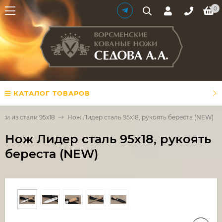
0
КАТАЛОГ ТОВАРОВ
жи из стали 95х18
Нож Лидер сталь 95х18, рукоять береста (NEW)
Нож Лидер сталь 95х18, рукоять
береста (NEW)