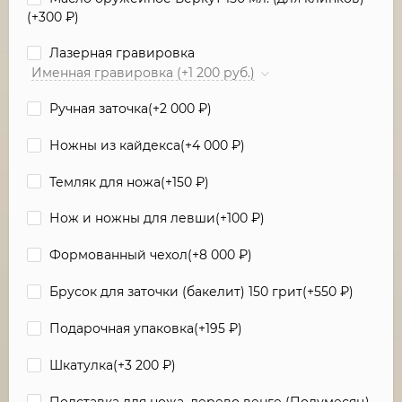
(+
300
₽
)
Лазерная гравировка
Именная гравировка (+1 200 руб.)
Ручная заточка(+
2 000
₽
)
Ножны из кайдекса(+
4 000
₽
)
Темляк для ножа(+
150
₽
)
Нож и ножны для левши(+
100
₽
)
Формованный чехол(+
8 000
₽
)
Брусок для заточки (бакелит) 150 грит(+
550
₽
)
Подарочная упаковка(+
195
₽
)
Шкатулка(+
3 200
₽
)
Подставка для ножа, дерево венге (Полумесяц)