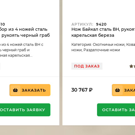
510
АРТИКУЛ:
9420
ор из 4 ножей сталь
Нож Байкал сталь ВН, рукоя
 рукоять черный граб
карельская береза
ованная карельская
стабилизированная фиоле
 из 4 ножей сталь ВН с
Категория: Охотничьи ножи, Ков
товая подставка
ь черный граб и
ножи, Разделочные ножи
 и карельская береза
ая карельская...
ПОД ЗАКАЗ
30 767
₽
ЗАКАЗАТЬ
ЗАК
ОСТАВИТЬ ЗАЯВКУ
ОСТАВИТЬ З