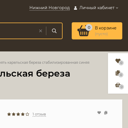
Нижний Новгород
Личный кабинет
0
В корзине
(пусто)
оять карельская береза стабилизированная синяя
0
ельская береза
0
0
1 отзыв