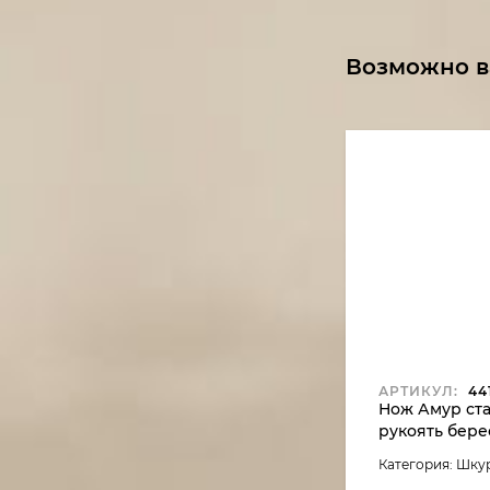
Возможно в
АРТИКУЛ:
441
Нож Амур ста
рукоять бере
Категория: Шк