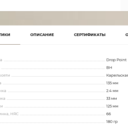
ТИКИ
ОПИСАНИЕ
СЕРТИФИКАТЫ
а
Drop Point
ВН
кояти
Карельска
а
135 мм
нка
2.4 мм
нка
33 мм
ти
125 мм
инка, HRC
66
180 гр