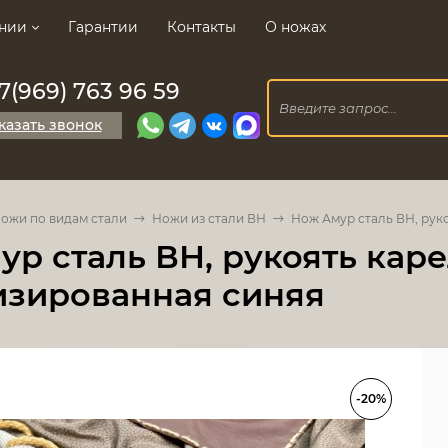
нии
Гарантии
Контакты
О ножах
7(969) 763 96 59
казать звонок
ожи по видам стали
Ножи из стали ВН
Нож Амур сталь ВН, рук
р сталь ВН, рукоять кар
изированная синяя
-20%