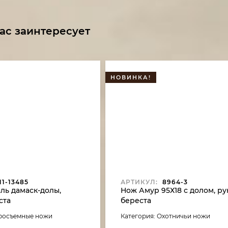
ас заинтересует
НОВИНКА!
1-13485
АРТИКУЛ:
8964-3
ль дамаск-долы,
Нож Амур 95Х18 с долом, ру
ста
береста
уросъемные ножи
Категория: Охотничьи ножи