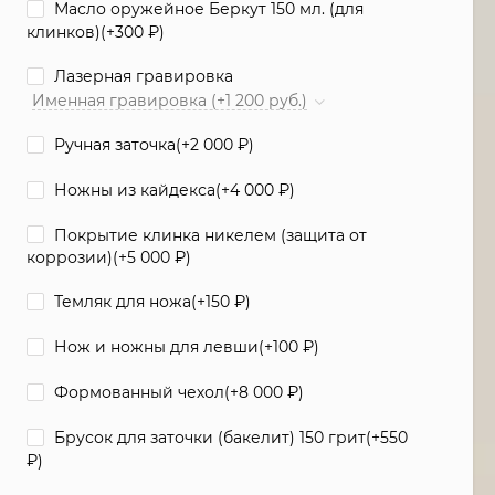
Масло оружейное Беркут 150 мл. (для
клинков)(+
300
₽
)
Лазерная гравировка
Именная гравировка (+1 200 руб.)
Ручная заточка(+
2 000
₽
)
Ножны из кайдекса(+
4 000
₽
)
Покрытие клинка никелем (защита от
коррозии)(+
5 000
₽
)
Темляк для ножа(+
150
₽
)
Нож и ножны для левши(+
100
₽
)
Формованный чехол(+
8 000
₽
)
Брусок для заточки (бакелит) 150 грит(+
550
₽
)