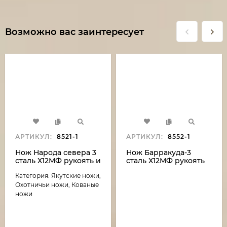
Возможно вас заинтересует
АРТИКУЛ:
8521-1
АРТИКУЛ:
8552-1
Нож Народа севера 3
Нож Барракуда-3
сталь Х12МФ рукоять и
сталь Х12МФ рукоять
ножны дерево венге
карельская береза
Категория: Якутские ножи,
акрил белый (NEW)
Охотничьи ножи, Кованые
ножи