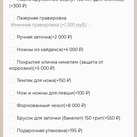
(+
300
₽
)
Лазерная гравировка
Именная гравировка (+1 200 руб.)
Ручная заточка(+
2 000
₽
)
Ножны из кайдекса(+
4 000
₽
)
Покрытие клинка никелем (защита от
коррозии)(+
5 000
₽
)
Темляк для ножа(+
150
₽
)
Нож и ножны для левши(+
100
₽
)
Формованный чехол(+
8 000
₽
)
Брусок для заточки (бакелит) 150 грит(+
550
₽
)
Подарочная упаковка(+
195
₽
)