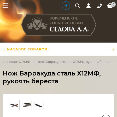
0
КАТАЛОГ ТОВАРОВ
и из стали Х12МФ
Нож Барракуда сталь Х12МФ, рукоять береста
Нож Барракуда сталь Х12МФ,
рукоять береста