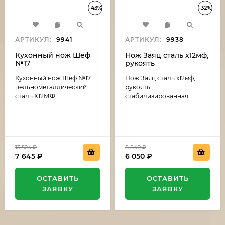
-43%
-32%
АРТИКУЛ:
9941
АРТИКУЛ:
9938
Кухонный нож Шеф
Нож Заяц сталь х12мф,
№17
рукоять
цельнометаллический
стабилизированная
Кухонный нож Шеф №17
Нож Заяц сталь х12мф,
сталь Х12МФ, рукоять
карельская береза
G10 зеленая
темно коричневая-
цельнометаллический
рукоять
(распродажа)
черный граб
сталь Х12МФ,...
стабилизированная...
(распродажа)
13 524
₽
8 840
₽
7 645
₽
6 050
₽
ОСТАВИТЬ
ОСТАВИТЬ
ЗАЯВКУ
ЗАЯВКУ