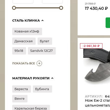
21 788
₽
17 430,40
₽
СТАЛЬ КЛИНКА
Кованая х12мф
Дамасская
Булат
-2 061,30
₽
95х18
Sandvik 12C27
ПОКАЗАТЬ ВСЕ
МАТЕРИАЛ РУКОЯТИ
Береста
Бубинга
АРТИКУЛ:
64
Венге
Нож Еж-2 ста
цельнометалл
Карельская береза