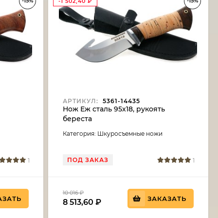
-15%
-15%
-1 502,40
₽
АРТИКУЛ:
5361-14435
Нож Еж сталь 95х18, рукоять
береста
Категория: Шкуросъемные ножи
ПОД ЗАКАЗ
1
1
10 016
₽
АЗАТЬ
ЗАКАЗАТЬ
8 513,60
₽