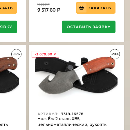
11 897
₽
АЗАТЬ
ЗАКАЗАТЬ
9 517,60
₽
АЯВКУ
ОСТАВИТЬ ЗАЯВКУ
-15%
-20%
-3 079,80
₽
АРТИКУЛ:
7318-16578
Нож Ёж-2 сталь ХВ5,
оять
цельнометаллический, рукоять