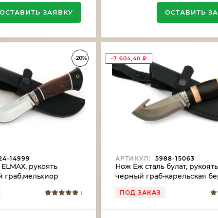
ОСТАВИТЬ ЗАЯВКУ
ОСТАВИТЬ З
-20%
-7 604,40
₽
24-14999
АРТИКУЛ:
5988-15063
 ELMAX, рукоять
Нож Ёж сталь булат, рукоят
й граб,мельхиор
черный граб-карельская бе
мельхиор
ПОД ЗАКАЗ
1