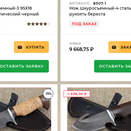
АРТИКУЛ:
8507-1
емный-3 95Х18
Нож Шкуросъемный-4 сталь
лический черный
рукоять береста
ПОД ЗАКАЗ
1
11 375
₽
КУПИТЬ
ЗАК
9 668,75
₽
ОСТАВИТЬ ЗАЯВКУ
ОСТАВИТЬ З
-15%
-1 638,30
₽