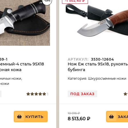
-15%
-1 502,40
₽
59-1
АРТИКУЛ:
3530-12604
емный-4 сталь 95Х18
Нож Еж сталь 95х18, рукоять
рная кожа
бубинга
тничьи ножи,
Категория: Шкуросъемные ножи
 ножи
ПОД ЗАКАЗ
1
10 016
₽
КУПИТЬ
ЗАК
8 513,60
₽