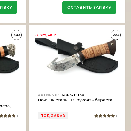
АЯВКУ
ОСТАВИТЬ ЗАЯВКУ
-40%
-20%
-2 379,40
₽
АРТИКУЛ:
6063-15138
ь
Нож Еж сталь D2, рукоять береста
реза,
ПОД ЗАКАЗ
1
1