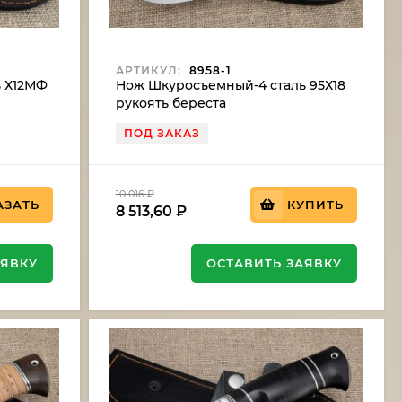
АРТИКУЛ:
8958-1
ь Х12МФ
Нож Шкуросъемный-4 сталь 95Х18
рукоять береста
ПОД ЗАКАЗ
10 016
₽
АЗАТЬ
КУПИТЬ
8 513,60
₽
АЯВКУ
ОСТАВИТЬ ЗАЯВКУ