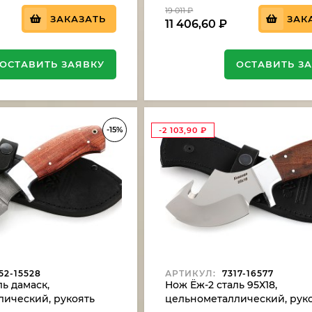
19 011
₽
ЗАКАЗАТЬ
ЗАК
11 406,60
₽
ОСТАВИТЬ ЗАЯВКУ
ОСТАВИТЬ З
-15%
-2 103,90
₽
52-15528
АРТИКУЛ:
7317-16577
ль дамаск,
Нож Ёж-2 сталь 95Х18,
ический, рукоять
цельнометаллический, рук