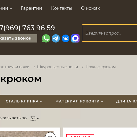
нии
Гарантии
Контакты
О ножах
7(969) 763 96 59
казать звонок
хотничьи ножи
Шкуросъемные ножи
Ножи с крюком
 крюком
СТАЛЬ КЛИНКА
МАТЕРИАЛ РУКОЯТИ
ДЛИНА К
оказывать по:
30