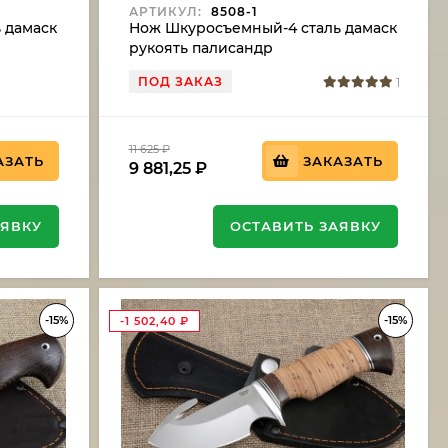
АРТИКУЛ:
8508-1
 дамаск
Нож Шкуросъемный-4 сталь дамаск
рукоять палисандр
ПОД ЗАКАЗ
1
11 625
₽
АЗАТЬ
ЗАКАЗАТЬ
9 881,25
₽
АЯВКУ
ОСТАВИТЬ ЗАЯВКУ
-15%
-15%
-1 502,40
₽