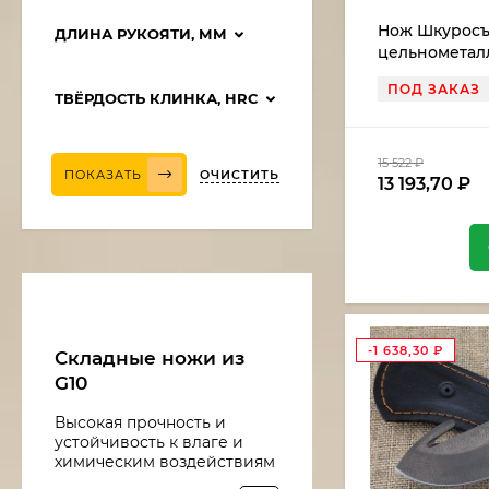
Нож Шкуросъ
ДЛИНА РУКОЯТИ, ММ
цельнометал
граб
ПОД ЗАКАЗ
ТВЁРДОСТЬ КЛИНКА, HRC
15 522
₽
ОЧИСТИТЬ
ПОКАЗАТЬ
13 193,70
₽
Нож Медведь сталь
дамаск, рукоять
венге-черный граб
11 375
₽
9 668,75
₽
-1 638,30
₽
Складные ножи из
G10
Нож Рыболов-6 сталь
Высокая прочность и
95х18, рукоять
устойчивость к влаге и
береста
10 016
₽
химическим воздействиям
8 513,60
₽