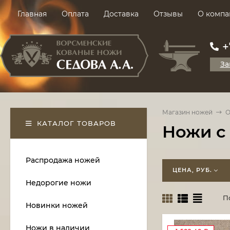
Главная
Оплата
Доставка
Отзывы
О компа
+
За
Магазин ножей
О
КАТАЛОГ ТОВАРОВ
Ножи с
Распродажа ножей
ЦЕНА, РУБ.
Недорогие ножи
П
Новинки ножей
Ножи в наличии