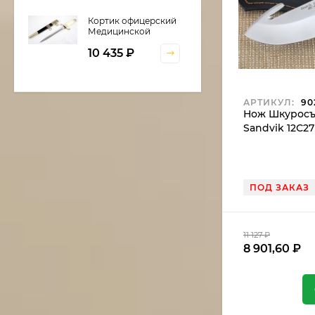
Кортик офицерский
Медицинской
службы
10 435
₽
АРТИКУЛ:
90
Нож Шкуросъ
Шкатулка для
Sandvik 12С2
кортика
6 600
₽
ПОД ЗАКАЗ
Нож Нептун сталь
дамаск, рукоять
береста
11 127
₽
11 375
₽
8 901,60
₽
9 668,75
₽
Нож S390