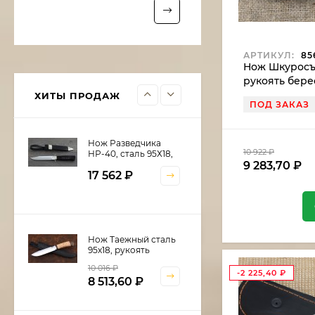
Нож Рыболов-5 сталь
АРТИКУЛ:
856
Х12МФ, рукоять
Нож Шкуросъ
береста
10 922
₽
рукоять бере
9 283,70
₽
ХИТЫ ПРОДАЖ
ПОД ЗАКАЗ
Нож Разведчика
10 922
₽
НР-40, сталь 95Х18,
9 283,70
₽
рукоять и ножны
17 562
₽
черный граб,
мельхиор
Нож Таежный сталь
95х18, рукоять
береста
10 016
₽
-2 225,40
₽
8 513,60
₽