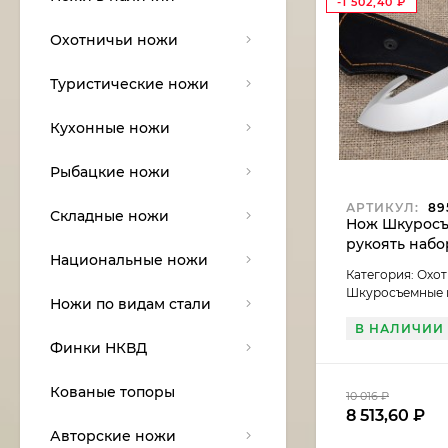
-1 502,40
₽
Охотничьи ножи
Туристические ножи
Кухонные ножи
Рыбацкие ножи
АРТИКУЛ:
89
Складные ножи
Нож Шкуросъ
рукоять набо
Национальные ножи
Категория: Охо
Шкуросъемные
Ножи по видам стали
В НАЛИЧИИ
Финки НКВД
Кованые топоры
10 016
₽
8 513,60
₽
Авторские ножи