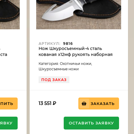
АРТИКУЛ:
9816
ь
Нож Шкуросъемный-4 сталь
ста
кованая х12мф рукоять наборная
кожа
Категория: Охотничьи ножи,
Шкуросъемные ножи
ПОД ЗАКАЗ
13 551
₽
УПИТЬ
ЗАКАЗАТЬ
АЯВКУ
ОСТАВИТЬ ЗАЯВКУ