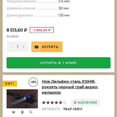
Толщина клинка
2.4 мм
Ширина клинка
30 мм
Длина рукояти
135 мм
8 513,60
₽
-1 502,40
₽
10 016
₽
-
+
КУПИТЬ
КУПИТЬ В 1 КЛИК
Нож Дельфин сталь Х12МФ,
-15%
ХИТ!
рукоять черный граб акрил,
мельхиор
В НАЛИЧИИ
5
АРТИКУЛ:
7647-16911