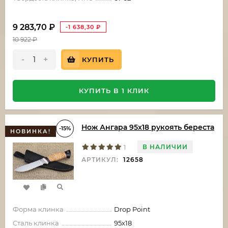
9 283,70
₽
-1 638,30
₽
10 922
₽
-
+
КУПИТЬ
КУПИТЬ В 1 КЛИК
Нож Ангара 95х18 рукоять береста
-15%
НОВИНКА!
В НАЛИЧИИ
1
АРТИКУЛ:
12658
Форма клинка
Drop Point
Сталь клинка
95х18