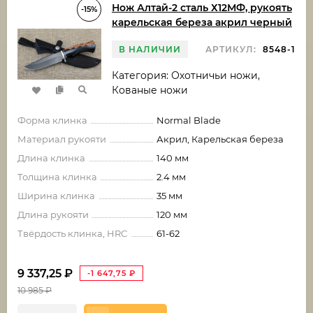
Нож Алтай-2 сталь Х12МФ, рукоять
-15%
карельская береза акрил черный
В НАЛИЧИИ
АРТИКУЛ:
8548-1
Категория: Охотничьи ножи,
Кованые ножи
Форма клинка
Normal Blade
Материал рукояти
Акрил, Карельская береза
Длина клинка
140 мм
Толщина клинка
2.4 мм
Ширина клинка
35 мм
Длина рукояти
120 мм
Твёрдость клинка, HRC
61-62
9 337,25
₽
-1 647,75
₽
10 985
₽