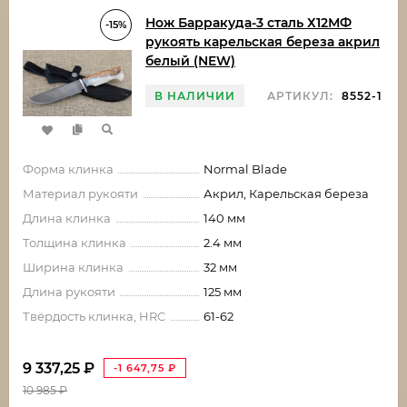
Нож Барракуда-3 сталь Х12МФ
-15%
рукоять карельская береза акрил
белый (NEW)
В НАЛИЧИИ
АРТИКУЛ:
8552-1
Форма клинка
Normal Blade
Материал рукояти
Акрил, Карельская береза
Длина клинка
140 мм
Толщина клинка
2.4 мм
Ширина клинка
32 мм
Длина рукояти
125 мм
Твёрдость клинка, HRC
61-62
9 337,25
₽
-1 647,75
₽
10 985
₽