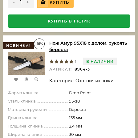
-
+
КУПИТЬ
КУПИТЬ В 1 КЛИК
Нож Амур 95Х18 с долом, рукоять
-15%
НОВИНКА!
береста
В НАЛИЧИИ
1
АРТИКУЛ:
8964-3
Категория: Охотничьи ножи
Форма клинка
Drop Point
Сталь клинка
95х18
Материал рукояти
Береста
Длина клинка
135 мм
Толщина клинка
2.4 мм
Ширина клинка
30 мм