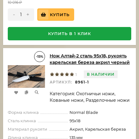
10 016
₽
-
+
КУПИТЬ
КУПИТЬ В 1 КЛИК
Нож Алтай-2 сталь 95х18, рукоять
-15%
карельская береза акрил черный
В НАЛИЧИИ
1
АРТИКУЛ:
8961-1
Категория: Охотничьи ножи,
Кованые ножи, Разделочные ножи
Форма клинка
Normal Blade
Сталь клинка
95х18
Материал рукояти
Акрил, Карельская береза
Длина клинка
135 мм