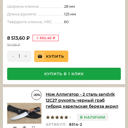
Ширина клинка
28 мм
Длина рукояти
125 мм
Твёрдость клинка, HRC
60
8 513,60
₽
-1 502,40
₽
10 016
₽
-
+
КУПИТЬ
КУПИТЬ В 1 КЛИК
Нож Аллигатор - 2 сталь sandvik
-20%
12C27 рукоять черный граб
гибрид карельская береза акрил
В НАЛИЧИИ
1
АРТИКУЛ:
8514-2