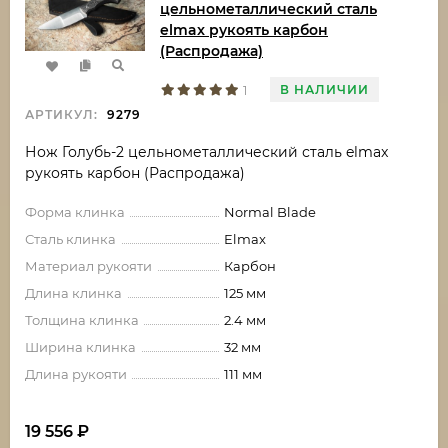
цельнометаллический сталь
elmax рукоять карбон
(Распродажа)
В НАЛИЧИИ
1
АРТИКУЛ:
9279
Нож Голубь-2 цельнометаллический сталь elmax
рукоять карбон (Распродажа)
Форма клинка
Normal Blade
Сталь клинка
Elmax
Материал рукояти
Карбон
Длина клинка
125 мм
Толщина клинка
2.4 мм
Ширина клинка
32 мм
Длина рукояти
111 мм
19 556
₽