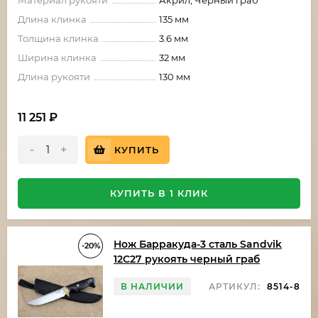
Материал рукояти
Акрил, Черный граб
Длина клинка
135 мм
Толщина клинка
3.6 мм
Ширина клинка
32 мм
Длина рукояти
130 мм
11 251
₽
-
+
КУПИТЬ
КУПИТЬ В 1 КЛИК
Нож Барракуда-3 сталь Sandvik
-20%
12C27 рукоять черный граб
В НАЛИЧИИ
АРТИКУЛ:
8514-8