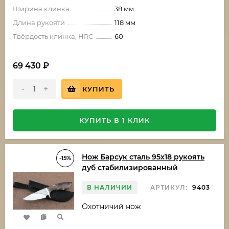
Ширина клинка
38 мм
Длина рукояти
118 мм
Твёрдость клинка, HRC
60
69 430
₽
-
+
КУПИТЬ
КУПИТЬ В 1 КЛИК
Нож Барсук сталь 95х18 рукоять
-15%
дуб стабилизированный
В НАЛИЧИИ
АРТИКУЛ:
9403
Охотничий нож