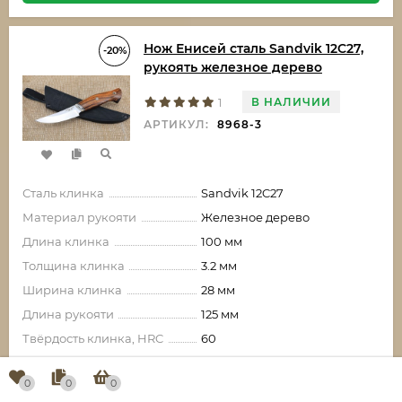
Нож Енисей сталь Sandvik 12C27,
-20%
рукоять железное дерево
В НАЛИЧИИ
1
АРТИКУЛ:
8968-3
Сталь клинка
Sandvik 12C27
Материал рукояти
Железное дерево
Длина клинка
100 мм
Толщина клинка
3.2 мм
Ширина клинка
28 мм
Длина рукояти
125 мм
Твёрдость клинка, HRC
60
0
0
0
14 665,60
₽
-3 666,40
₽