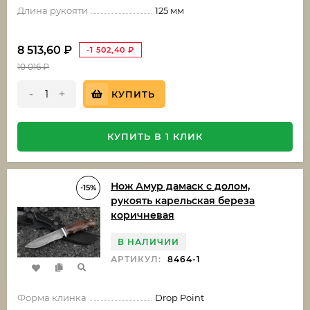
Длина рукояти
125 мм
8 513,60
₽
-1 502,40
₽
10 016
₽
-
+
КУПИТЬ
КУПИТЬ В 1 КЛИК
Нож Амур дамаск с долом,
-15%
рукоять карельская береза
коричневая
В НАЛИЧИИ
АРТИКУЛ:
8464-1
Форма клинка
Drop Point