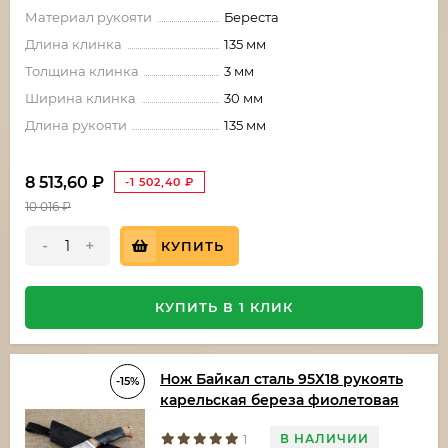
Материал рукояти
Береста
Длина клинка
135 мм
Толщина клинка
3 мм
Ширина клинка
30 мм
Длина рукояти
135 мм
8 513,60
₽
-1 502,40
₽
10 016
₽
-
+
КУПИТЬ
КУПИТЬ В 1 КЛИК
Нож Байкал сталь 95Х18 рукоять
-15%
карельская береза фиолетовая
В НАЛИЧИИ
1