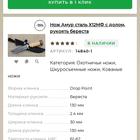
КУПИТЬ В 1 КЛИК
Нож Амур сталь Х12МФ с долом,
-15%
рукоять береста
В НАЛИЧИИ
1
АРТИКУЛ:
14840-1
Категория: Охотничьи ножи,
Шкуросъемные ножи, Кованые
ножи
Форма клинка
Drop Point
Материал рукояти
Береста
Длина клинка
130 мм
Толщина клинка
2.4 мм
Ширина клинка
30 мм
Длина рукояти
130 мм
Твёрдость клинка, HRC
61-62