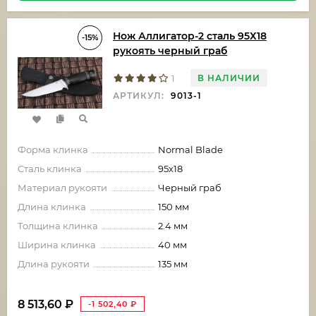
Нож Аллигатор-2 сталь 95Х18
-15%
рукоять черный граб
В НАЛИЧИИ
1
АРТИКУЛ:
9013-1
Форма клинка
Normal Blade
Сталь клинка
95х18
Материал рукояти
Черный граб
Длина клинка
150 мм
Толщина клинка
2.4 мм
Ширина клинка
40 мм
Длина рукояти
135 мм
8 513,60
₽
-1 502,40
₽