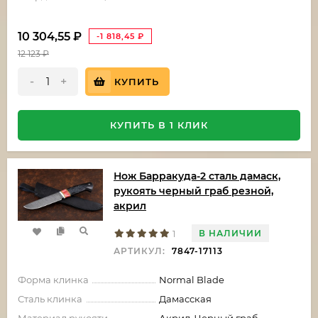
10 304,55
₽
-1 818,45
₽
12 123
₽
-
+
КУПИТЬ
КУПИТЬ В 1 КЛИК
Нож Барракуда-2 сталь дамаск,
рукоять черный граб резной,
акрил
В НАЛИЧИИ
1
АРТИКУЛ:
7847-17113
Форма клинка
Normal Blade
Сталь клинка
Дамасская