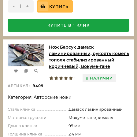
-
+
КУПИТЬ
КУПИТЬ В 1 КЛИК
Нож Барсук дамаск
ламинированный, рукоять комель
тополя стабилизированный
коричневый, мокуме-гане
В НАЛИЧИИ
1
АРТИКУЛ:
9409
Категория: Авторские ножи
Сталь клинка
Дамаск ламинированный
Материал рукояти
Мокуме-гане, комель
Длина клинка
99 мм
Толщина клинка
2.4 мм