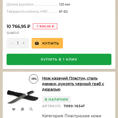
Длина рукояти
125 мм
Твёрдость клинка, HRC
61-62
10 766,95
₽
-1 900,05
₽
12 667
₽
-
+
КУПИТЬ
КУПИТЬ В 1 КЛИК
Нож казачий Пластун, сталь
-15%
дамаск, рукоять черный граб с
дюралью
В НАЛИЧИИ
АРТИКУЛ:
7090-16347
Категория: Пластунские ножи