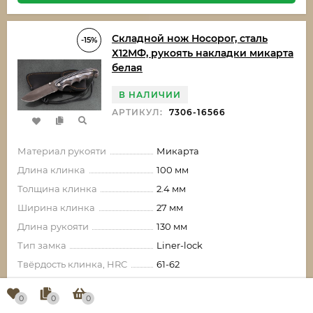
Складной нож Носорог, сталь
-15%
Х12МФ, рукоять накладки микарта
белая
В НАЛИЧИИ
АРТИКУЛ:
7306-16566
Материал рукояти
Микарта
Длина клинка
100 мм
Толщина клинка
2.4 мм
Ширина клинка
27 мм
Длина рукояти
130 мм
Тип замка
Liner-lock
Твёрдость клинка, HRC
61-62
0
0
0
14 847,80
₽
-2 620,20
₽