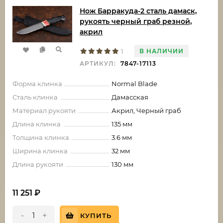
Нож Барракуда-2 сталь дамаск,
рукоять черный граб резной,
акрил
В НАЛИЧИИ
1
АРТИКУЛ:
7847-17113
Форма клинка
Normal Blade
Сталь клинка
Дамасская
Материал рукояти
Акрил, Черный граб
Длина клинка
135 мм
Толщина клинка
3.6 мм
Ширина клинка
32 мм
Длина рукояти
130 мм
11 251
₽
-
+
КУПИТЬ