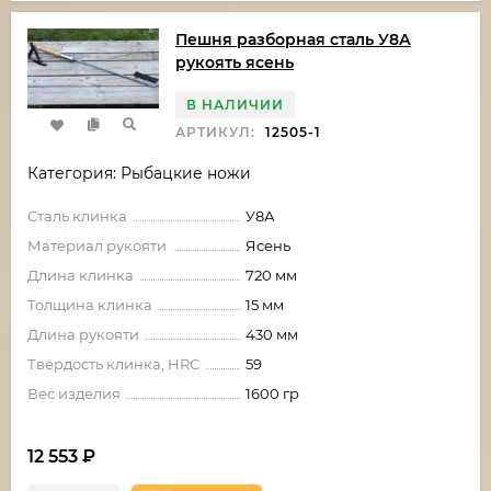
Пешня разборная сталь У8А
рукоять ясень
В НАЛИЧИИ
АРТИКУЛ:
12505-1
Категория: Рыбацкие ножи
Сталь клинка
У8А
Материал рукояти
Ясень
Длина клинка
720 мм
Толщина клинка
15 мм
Длина рукояти
430 мм
Твёрдость клинка, HRC
59
Вес изделия
1600 гр
12 553
₽