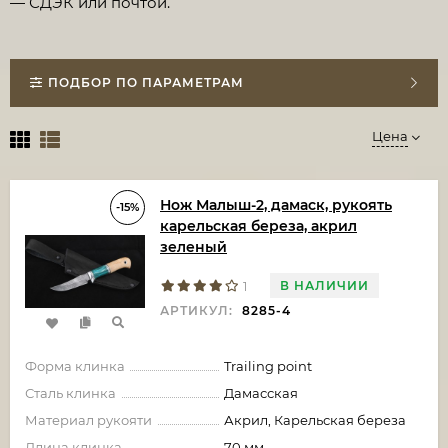
— СДЭК или почтой.
ПОДБОР ПО ПАРАМЕТРАМ
Цена
Нож Малыш-2, дамаск, рукоять
-15%
карельская береза, акрил
зеленый
В НАЛИЧИИ
1
АРТИКУЛ:
8285-4
Форма клинка
Trailing point
Сталь клинка
Дамасская
Материал рукояти
Акрил, Карельская береза
Длина клинка
70 мм