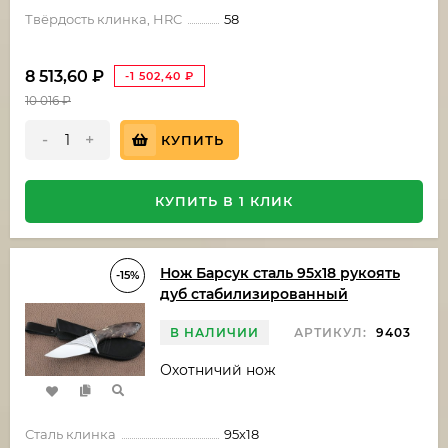
Твёрдость клинка, HRC
58
8 513,60
₽
-1 502,40
₽
10 016
₽
-
+
КУПИТЬ
КУПИТЬ В 1 КЛИК
Нож Барсук сталь 95х18 рукоять
-15%
дуб стабилизированный
В НАЛИЧИИ
АРТИКУЛ:
9403
Охотничий нож
Сталь клинка
95х18