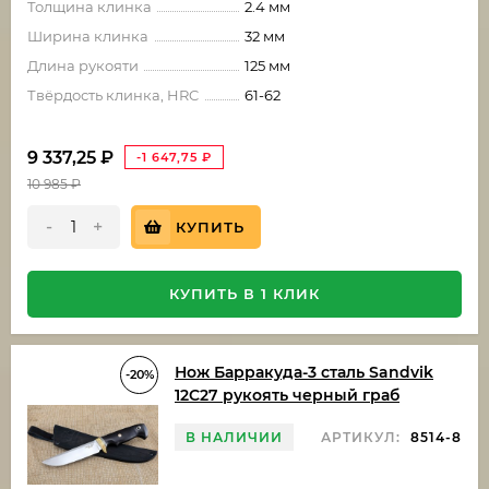
Толщина клинка
2.4 мм
Ширина клинка
32 мм
Длина рукояти
125 мм
Твёрдость клинка, HRC
61-62
9 337,25
₽
-1 647,75
₽
10 985
₽
-
+
КУПИТЬ
КУПИТЬ В 1 КЛИК
Нож Барракуда-3 сталь Sandvik
-20%
12C27 рукоять черный граб
В НАЛИЧИИ
АРТИКУЛ:
8514-8