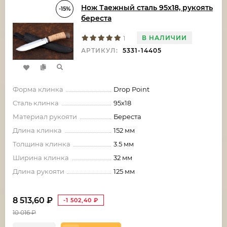
Нож Таежный сталь 95х18, рукоять
-15%
береста
В НАЛИЧИИ
1
АРТИКУЛ:
5331-14405
Форма клинка
Drop Point
Сталь клинка
95х18
Материал рукояти
Береста
Длина клинка
152 мм
Толщина клинка
3.5 мм
Ширина клинка
32 мм
Длина рукояти
125 мм
8 513,60
₽
-1 502,40
₽
10 016
₽