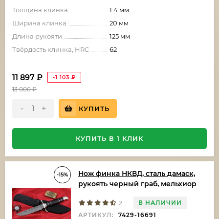
Толщина клинка
1.4 мм
Ширина клинка
20 мм
Длина рукояти
125 мм
Твёрдость клинка, HRC
62
11 897
₽
-1 103
₽
13 000
₽
-
+
КУПИТЬ
КУПИТЬ В 1 КЛИК
Нож финка НКВД, сталь дамаск,
-15%
рукоять черный граб, мельхиор
В НАЛИЧИИ
2
АРТИКУЛ:
7429-16691