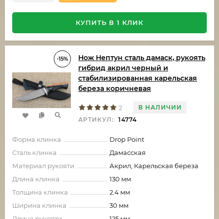
КУПИТЬ В 1 КЛИК
Нож Нептун сталь дамаск, рукоять
-15%
гибрид акрил черный и
стабилизированная карельская
береза коричневая
В НАЛИЧИИ
2
АРТИКУЛ:
14774
Форма клинка
Drop Point
Сталь клинка
Дамасская
Материал рукояти
Акрил, Карельская береза
Длина клинка
130 мм
Толщина клинка
2.4 мм
Ширина клинка
30 мм
Длина рукояти
125 мм