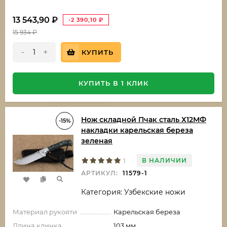
13 543,90
₽
-2 390,10
₽
15 934
₽
-
+
КУПИТЬ
КУПИТЬ В 1 КЛИК
Нож складной Пчак сталь Х12МФ
-15%
накладки карельская береза
зеленая
В НАЛИЧИИ
1
АРТИКУЛ:
11579-1
Категория: Узбекские ножи
Материал рукояти
Карельская береза
Длина клинка
103 мм