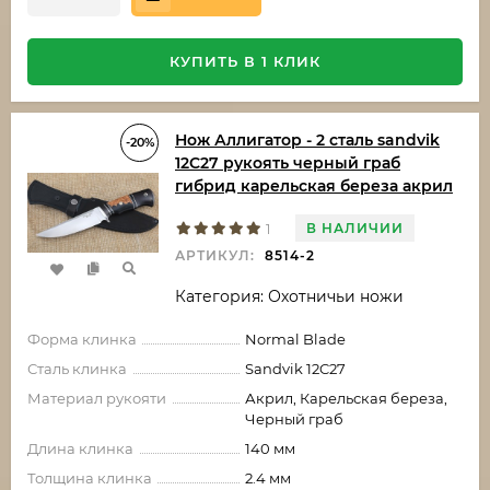
КУПИТЬ В 1 КЛИК
Нож Аллигатор - 2 сталь sandvik
-20%
12C27 рукоять черный граб
гибрид карельская береза акрил
В НАЛИЧИИ
1
АРТИКУЛ:
8514-2
Категория: Охотничьи ножи
Форма клинка
Normal Blade
Сталь клинка
Sandvik 12C27
Материал рукояти
Акрил, Карельская береза,
Черный граб
Длина клинка
140 мм
Толщина клинка
2.4 мм