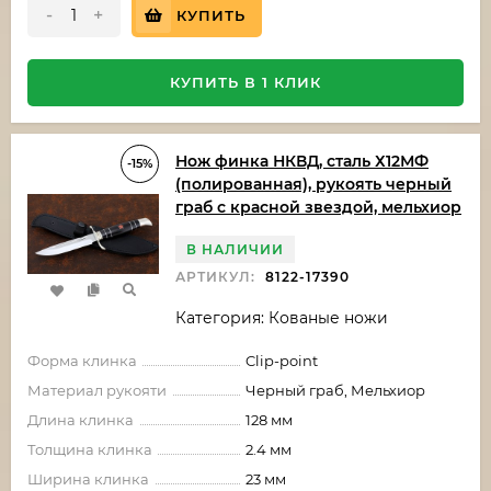
-
+
КУПИТЬ
КУПИТЬ В 1 КЛИК
Нож финка НКВД, сталь Х12МФ
-15%
(полированная), рукоять черный
граб с красной звездой, мельхиор
В НАЛИЧИИ
АРТИКУЛ:
8122-17390
Категория: Кованые ножи
Форма клинка
Clip-point
Материал рукояти
Черный граб, Мельхиор
Длина клинка
128 мм
Толщина клинка
2.4 мм
Ширина клинка
23 мм