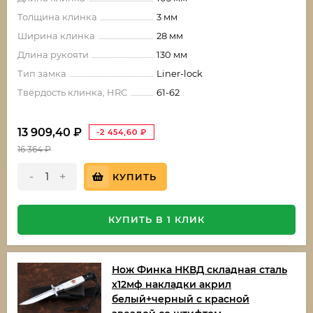
Толщина клинка
3 мм
Ширина клинка
28 мм
Длина рукояти
130 мм
Тип замка
Liner-lock
Твёрдость клинка, HRC
61-62
13 909,40
₽
-2 454,60
₽
16 364
₽
-
+
КУПИТЬ
КУПИТЬ В 1 КЛИК
Нож Финка НКВД складная сталь
х12мф накладки акрил
белый+черный с красной