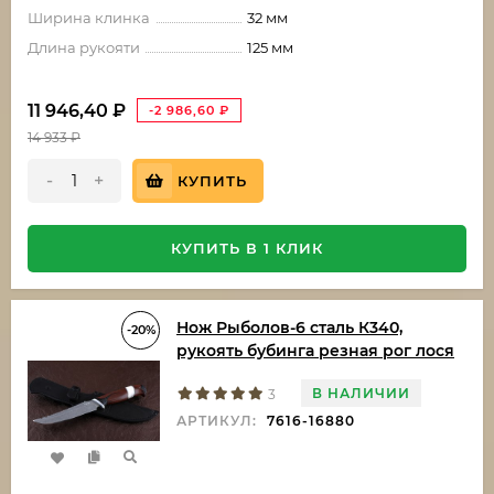
Ширина клинка
32 мм
Длина рукояти
125 мм
11 946,40
₽
-2 986,60
₽
14 933
₽
-
+
КУПИТЬ
КУПИТЬ В 1 КЛИК
Нож Рыболов-6 сталь К340,
-20%
рукоять бубинга резная рог лося
В НАЛИЧИИ
3
АРТИКУЛ:
7616-16880