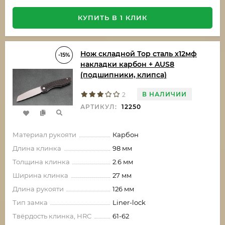
КУПИТЬ В 1 КЛИК
Нож складной Тор сталь х12мф
-15%
накладки карбон + AUS8
(подшипники, клипса)
В НАЛИЧИИ
2
АРТИКУЛ:
12250
Материал рукояти
Карбон
Длина клинка
98 мм
Толщина клинка
2.6 мм
Ширина клинка
27 мм
Длина рукояти
126 мм
Тип замка
Liner-lock
Твёрдость клинка, HRC
61-62