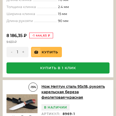
Толщина клинка
2.4 мм
Ширина клинка
15 мм
Длина рукояти
90 мм
8 186,35
₽
-1 444,65
₽
9 631
₽
-
+
КУПИТЬ
КУПИТЬ В 1 КЛИК
Нож Нептун сталь 95х18, рукоять
-15%
карельская береза
фиолетовая+красная
В НАЛИЧИИ
АРТИКУЛ:
8969-1