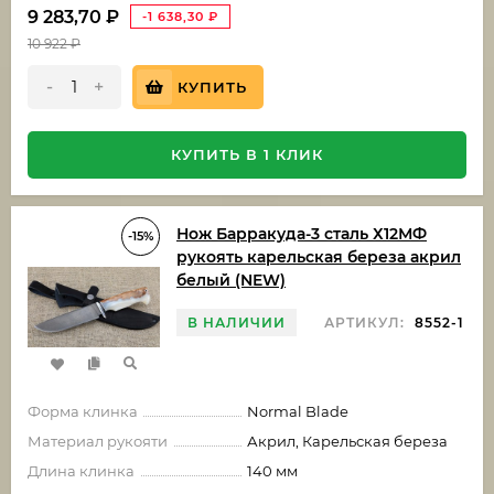
9 283,70
₽
-1 638,30
₽
10 922
₽
-
+
КУПИТЬ
КУПИТЬ В 1 КЛИК
Нож Барракуда-3 сталь Х12МФ
-15%
рукоять карельская береза акрил
белый (NEW)
В НАЛИЧИИ
АРТИКУЛ:
8552-1
Форма клинка
Normal Blade
Материал рукояти
Акрил, Карельская береза
Длина клинка
140 мм