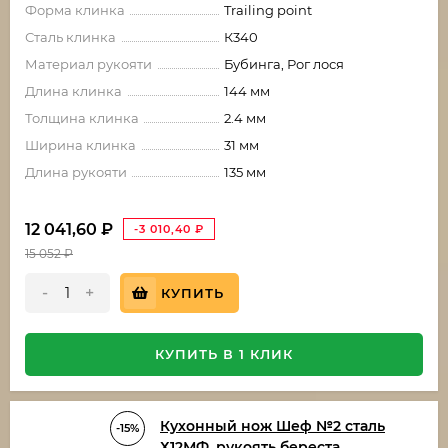
Форма клинка
Trailing point
Сталь клинка
К340
Материал рукояти
Бубинга, Рог лося
Длина клинка
144 мм
Толщина клинка
2.4 мм
Ширина клинка
31 мм
Длина рукояти
135 мм
12 041,60
₽
-3 010,40
₽
15 052
₽
-
+
КУПИТЬ
КУПИТЬ В 1 КЛИК
Кухонный нож Шеф №2 сталь
-15%
Х12МФ, рукоять береста