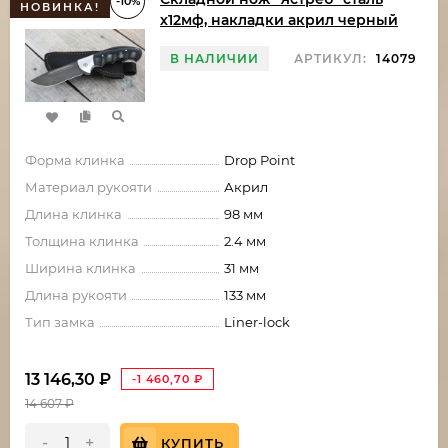
-10%
НОВИНКА!
х12мф, накладки акрил черный
В НАЛИЧИИ
АРТИКУЛ:
14079
Форма клинка
Drop Point
Материал рукояти
Акрил
Длина клинка
98 мм
Толщина клинка
2.4 мм
Ширина клинка
31 мм
Длина рукояти
133 мм
Тип замка
Liner-lock
13 146,30
₽
-1 460,70
₽
14 607
₽
-
+
КУПИТЬ