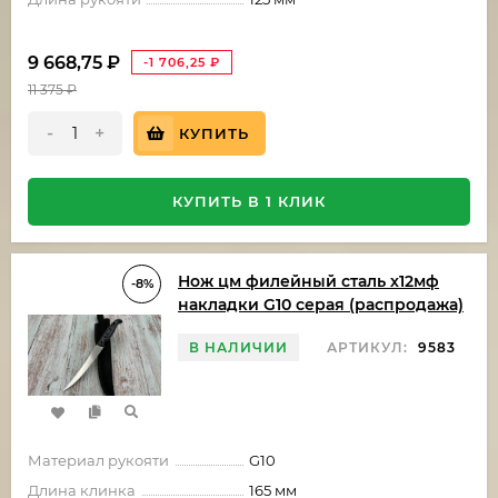
9 668,75
₽
-1 706,25
₽
11 375
₽
-
+
КУПИТЬ
КУПИТЬ В 1 КЛИК
Нож цм филейный сталь х12мф
-8%
накладки G10 серая (распродажа)
В НАЛИЧИИ
АРТИКУЛ:
9583
Материал рукояти
G10
Длина клинка
165 мм