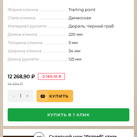
Форма клинка
Trailing point
Сталь клинка
Дамасская
Материал рукояти
Дюраль, Черный граб
Длина клинка
220 мм
Толщина клинка
3 мм
Ширина клинка
34 мм
Длина рукояти
125 мм
12 268,90
₽
-2 165,10
₽
14 434
₽
-
+
КУПИТЬ
КУПИТЬ В 1 КЛИК
Складной нож "Ястреб" сталь