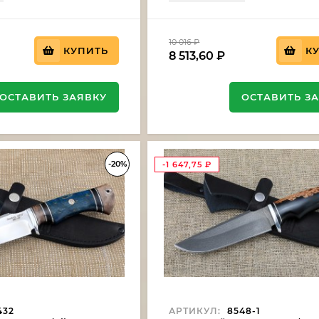
10 016
₽
КУПИТЬ
К
8 513,60
₽
ОСТАВИТЬ ЗАЯВКУ
ОСТАВИТЬ З
-20%
-1 647,75
₽
432
АРТИКУЛ:
8548-1