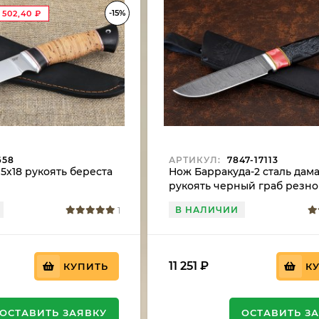
-15%
1 502,40
₽
658
АРТИКУЛ:
7847-17113
5х18 рукоять береста
Нож Барракуда-2 сталь дама
рукоять черный граб резно
акрил
В НАЛИЧИИ
1
11 251
₽
КУПИТЬ
К
ОСТАВИТЬ ЗАЯВКУ
ОСТАВИТЬ З