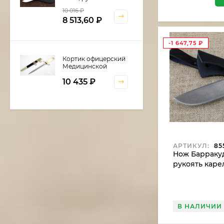
береста
10 016
₽
8 513,60
₽
-1 647,75
₽
Кортик офицерский
Медицинской
службы
10 435
₽
Шкатулка для
кортика
АРТИКУЛ:
85
6 600
₽
Нож Барракуд
рукоять каре
белый (NEW)
Нож Нептун сталь
дамаск, рукоять
В НАЛИЧИИ
береста
11 375
₽