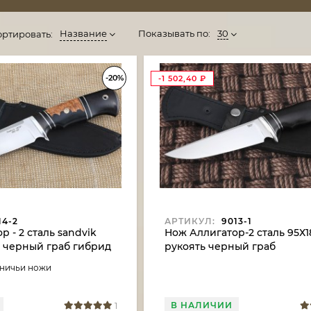
Название
Показывать по:
30
ортировать:
-20%
-1 502,40
₽
14-2
АРТИКУЛ:
9013-1
 - 2 сталь sandvik
Нож Аллигатор-2 сталь 95Х1
ь черный граб гибрид
рукоять черный граб
ереза акрил
тничьи ножи
В НАЛИЧИИ
1