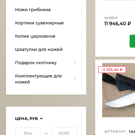
Ножи грибника
14 933
₽
Кортики сувенирные
11 946,40
₽
Копие церковное
Шкатулки для ножей
Подарок охотнику
-2 225,40
₽
Комплектующие для
ножей
ЦЕНА,
РУБ
АРТИКУЛ:
14
—