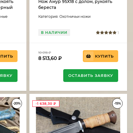
укоять
Нож Амур 95Х18 с долом, рукоять
черный
береста
аные
Категория: Охотничьи ножи
В НАЛИЧИИ
1
10 016
₽
УПИТЬ
КУПИТЬ
8 513,60
₽
АЯВКУ
ОСТАВИТЬ ЗАЯВКУ
-20%
-15%
-1 638,30
₽