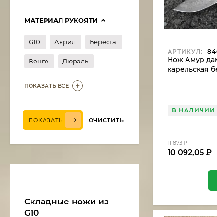
МАТЕРИАЛ РУКОЯТИ
G10
Акрил
Береста
АРТИКУЛ:
84
Нож Амур дам
Венге
Дюраль
карельская б
ПОКАЗАТЬ ВСЕ
В НАЛИЧИИ
ОЧИСТИТЬ
ПОКАЗАТЬ
11 873
₽
10 092,05
₽
Нож Медведь сталь
дамаск, рукоять
венге-черный граб
11 375
₽
9 668,75
₽
Складные ножи из
G10