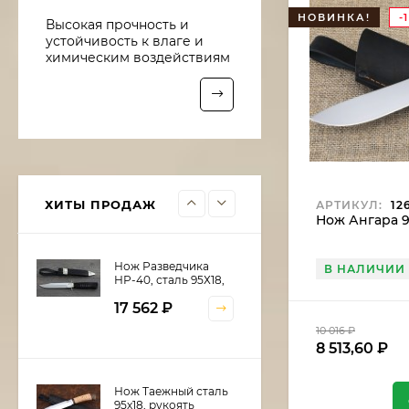
Нож Рыболов-6 сталь
НОВИНКА!
-
Высокая прочность и
95х18, рукоять
устойчивость к влаге и
береста
10 016
₽
химическим воздействиям
8 513,60
₽
Нож Рыболов-5 сталь
Х12МФ, рукоять
береста
10 922
₽
9 283,70
₽
ХИТЫ ПРОДАЖ
АРТИКУЛ:
12
Нож Ангара 9
Нож Разведчика
В НАЛИЧИИ
НР-40, сталь 95Х18,
рукоять и ножны
17 562
₽
черный граб,
мельхиор
10 016
₽
8 513,60
₽
Нож Таежный сталь
95х18, рукоять