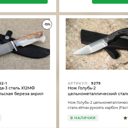
-15%
52-1
АРТИКУЛ:
9279
а-3 сталь Х12МФ
Нож Голубь-2
льская береза акрил
цельнометаллический стал
рукоять карбон (Распродаж
Нож Голубь-2 цельнометалличес
сталь elmax рукоять карбон (Ра
В НАЛИЧИИ