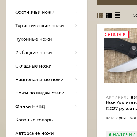
Охотничьи ножи
С
Туристические ножи
-2 986,60
₽
Кухонные ножи
Рыбацкие ножи
Складные ножи
Национальные ножи
Ножи по видам стали
АРТИКУЛ:
85
Нож Аллигатор
Финки НКВД
12C27 рукоят
карельская б
Категория: Охо
Кованые топоры
Авторские ножи
В НАЛИЧИИ