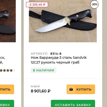
-20%
-2 225,40
₽
АРТИКУЛ:
8514-8
ск,
Нож Барракуда-3 сталь Sandvik
й,
12C27 рукоять черный граб
В НАЛИЧИИ
1
11 127
₽
УПИТЬ
КУПИТЬ
8 901,60
₽
АЯВКУ
ОСТАВИТЬ ЗАЯВКУ