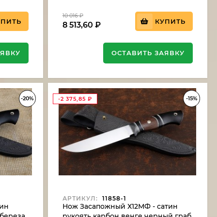
10 016
₽
УПИТЬ
КУПИТЬ
8 513,60
₽
АЯВКУ
ОСТАВИТЬ ЗАЯВКУ
-20%
-15%
-2 375,85
₽
АРТИКУЛ:
11858-1
тин
Нож Засапожный Х12МФ - сатин
 береза
рукоять карбон венге черный граб