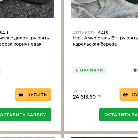
64-1
АРТИКУЛ:
9415
аск с долом, рукоять
Нож Амур сталь ВН, рукоят
ереза коричневая
карельская береза
стабилизированная синяя
В НАЛИЧИИ
30 767
₽
КУПИТЬ
К
24 613,60
₽
ОСТАВИТЬ ЗАЯВКУ
ОСТАВИТЬ З