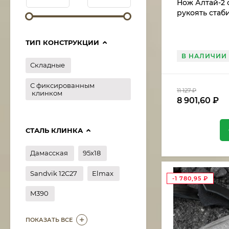
Нож Алтай-2 с
рукоять ста
карельская б
ТИП КОНСТРУКЦИИ
В НАЛИЧИИ
Складные
С фиксированным
11 127
₽
клинком
8 901,60
₽
СТАЛЬ КЛИНКА
Дамасская
95х18
Sandvik 12C27
Elmax
-1 780,95
₽
M390
ПОКАЗАТЬ ВСЕ