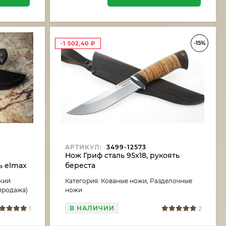
-15%
-1 502,40
₽
АРТИКУЛ:
3499-12573
Нож Гриф сталь 95х18, рукоять
ь elmax
береста
а)
кий
Категория: Кованые ножи, Разделочные
спродажа)
ножи
В НАЛИЧИИ
1
2