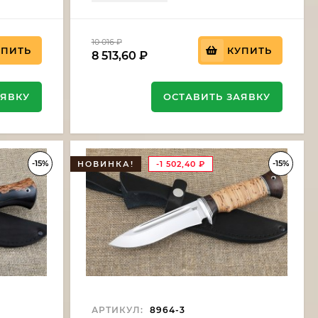
10 016
₽
УПИТЬ
КУПИТЬ
8 513,60
₽
АЯВКУ
ОСТАВИТЬ ЗАЯВКУ
-15%
-15%
НОВИНКА!
-1 502,40
₽
АРТИКУЛ:
8964-3