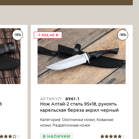
-15%
-15%
-1 502,40
₽
АРТИКУЛ:
8961-1
8
Нож Алтай-2 сталь 95х18, рукоять
карельская береза акрил черный
Категория: Охотничьи ножи, Кованые
ножи, Разделочные ножи
В НАЛИЧИИ
1
1