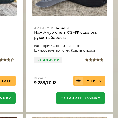
АРТИКУЛ:
14840-1
ь
Нож Амур сталь Х12МФ с долом,
рукоять береста
Категория: Охотничьи ножи,
Шкуросъемные ножи, Кованые ножи
В НАЛИЧИИ
1
1
10 922
₽
УПИТЬ
КУПИТЬ
9 283,70
₽
АЯВКУ
ОСТАВИТЬ ЗАЯВКУ