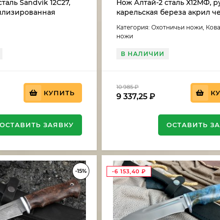
таль Sandvik 12C27,
Нож Алтай-2 сталь Х12МФ, р
билизированная
карельская береза акрил 
ереза
Категория: Охотничьи ножи, Ков
ножи
В НАЛИЧИИ
10 985
₽
КУПИТЬ
К
9 337,25
₽
ОСТАВИТЬ ЗАЯВКУ
ОСТАВИТЬ З
-15%
-6 153,40
₽