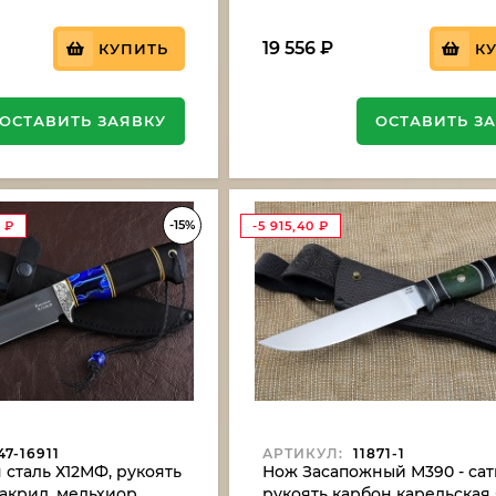
19 556
₽
КУПИТЬ
К
ОСТАВИТЬ ЗАЯВКУ
ОСТАВИТЬ З
-15%
0
₽
-5 915,40
₽
7-16911
АРТИКУЛ:
11871-1
сталь Х12МФ, рукоять
Нож Засапожный М390 - са
акрил, мельхиор
рукоять карбон карельская