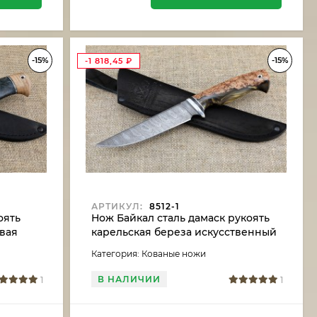
-15%
-15%
-1 818,45
₽
АРТИКУЛ:
8512-1
оять
Нож Байкал сталь дамаск рукоять
овая
карельская береза искусственный
камень
Категория: Кованые ножи
В НАЛИЧИИ
1
1