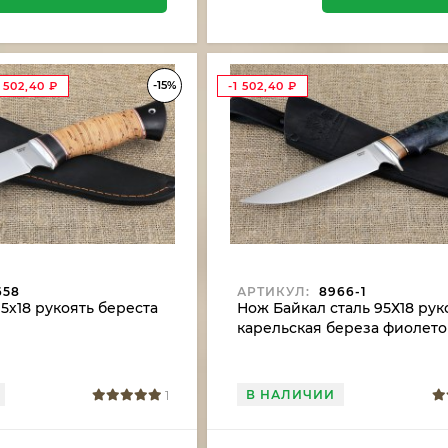
-15%
1 502,40
₽
-1 502,40
₽
658
АРТИКУЛ:
8966-1
5х18 рукоять береста
Нож Байкал сталь 95Х18 рук
карельская береза фиолет
В НАЛИЧИИ
1