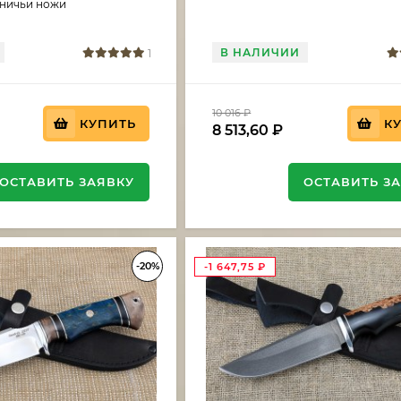
тничьи ножи
В НАЛИЧИИ
1
10 016
₽
КУПИТЬ
К
8 513,60
₽
ОСТАВИТЬ ЗАЯВКУ
ОСТАВИТЬ З
-20%
-1 647,75
₽