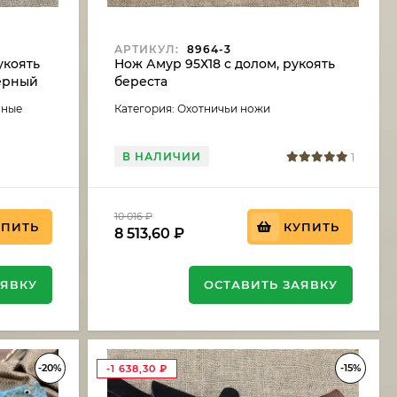
АРТИКУЛ:
8964-3
укоять
Нож Амур 95Х18 с долом, рукоять
черный
береста
аные
Категория: Охотничьи ножи
В НАЛИЧИИ
1
10 016
₽
УПИТЬ
КУПИТЬ
8 513,60
₽
АЯВКУ
ОСТАВИТЬ ЗАЯВКУ
-20%
-15%
-1 638,30
₽