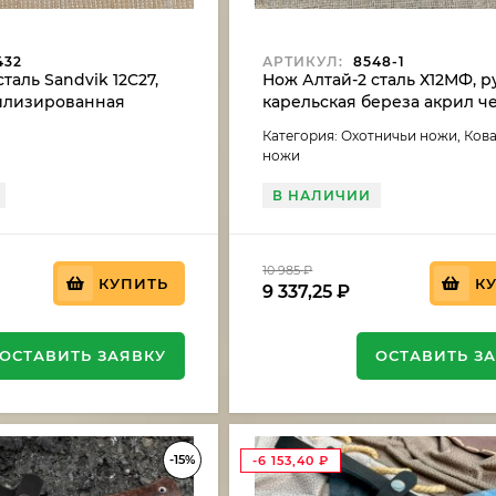
432
АРТИКУЛ:
8548-1
таль Sandvik 12C27,
Нож Алтай-2 сталь Х12МФ, р
билизированная
карельская береза акрил 
ереза
Категория: Охотничьи ножи, Ков
ножи
В НАЛИЧИИ
10 985
₽
КУПИТЬ
К
9 337,25
₽
ОСТАВИТЬ ЗАЯВКУ
ОСТАВИТЬ З
-15%
-6 153,40
₽