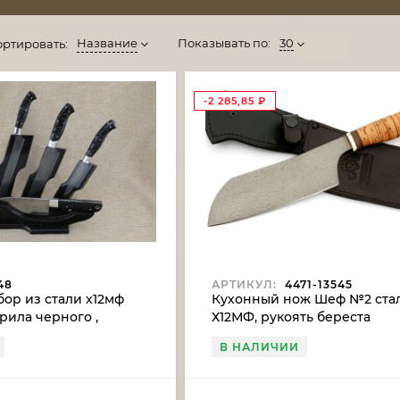
Название
Показывать по:
30
ортировать:
-2 285,85
₽
48
АРТИКУЛ:
4471-13545
ор из стали х12мф
Кухонный нож Шеф №2 ста
крила черного ,
Х12МФ, рукоять береста
 акрила черного
В НАЛИЧИИ