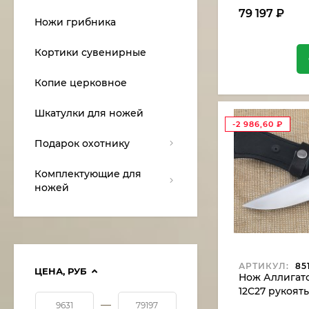
79 197
₽
Ножи грибника
Кортики сувенирные
Копие церковное
Шкатулки для ножей
-2 986,60
₽
Подарок охотнику
Комплектующие для
ножей
АРТИКУЛ:
85
ЦЕНА,
РУБ
Нож Аллигатор
12C27 рукоят
—
карельская б