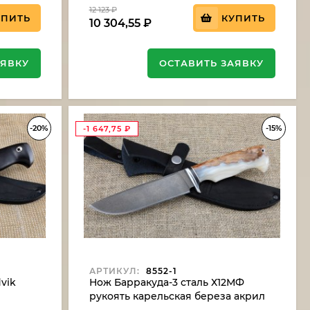
12 123
₽
УПИТЬ
КУПИТЬ
10 304,55
₽
АЯВКУ
ОСТАВИТЬ ЗАЯВКУ
-20%
-15%
-1 647,75
₽
АРТИКУЛ:
8552-1
vik
Нож Барракуда-3 сталь Х12МФ
рукоять карельская береза акрил
белый (NEW)