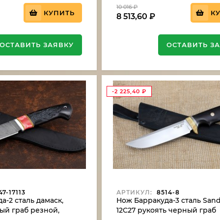
10 016
₽
КУПИТЬ
К
8 513,60
₽
ОСТАВИТЬ ЗАЯВКУ
ОСТАВИТЬ З
-2 225,40
₽
7-17113
АРТИКУЛ:
8514-8
а-2 сталь дамаск,
Нож Барракуда-3 сталь Sand
ый граб резной,
12C27 рукоять черный граб