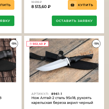
10 016
₽
УПИТЬ
КУПИТЬ
8 513,60
₽
АЯВКУ
ОСТАВИТЬ ЗАЯВКУ
-15%
-15%
-1 502,40
₽
АРТИКУЛ:
8961-1
8
Нож Алтай-2 сталь 95х18, рукоять
карельская береза акрил черный