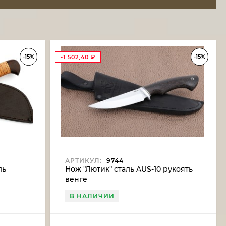
-15%
-15%
-1 502,40
₽
АРТИКУЛ:
9744
ль
Нож "Лютик" сталь AUS-10 рукоять
венге
В НАЛИЧИИ