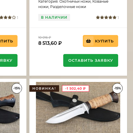
Категория: Охотничьи ножи, Кованые
ножи, Разделочные ножи
В НАЛИЧИИ
1
1
10 016
₽
УПИТЬ
КУПИТЬ
8 513,60
₽
АЯВКУ
ОСТАВИТЬ ЗАЯВКУ
-15%
-15%
НОВИНКА!
-1 502,40
₽