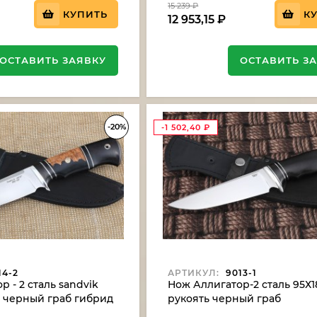
15 239
₽
КУПИТЬ
К
12 953,15
₽
ОСТАВИТЬ ЗАЯВКУ
ОСТАВИТЬ З
-20%
-1 502,40
₽
14-2
АРТИКУЛ:
9013-1
 - 2 сталь sandvik
Нож Аллигатор-2 сталь 95Х1
ь черный граб гибрид
рукоять черный граб
ереза акрил