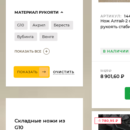
МАТЕРИАЛ РУКОЯТИ
АРТИКУЛ:
14
Нож Алтай-2 с
G10
Акрил
Береста
рукоять ста
карельская б
Бубинга
Венге
В НАЛИЧИИ
ПОКАЗАТЬ ВСЕ
11 127
₽
ОЧИСТИТЬ
ПОКАЗАТЬ
8 901,60
₽
Нож Медведь сталь
дамаск, рукоять
венге-черный граб
11 375
₽
9 668,75
₽
Складные ножи из
-1 780,95
₽
G10