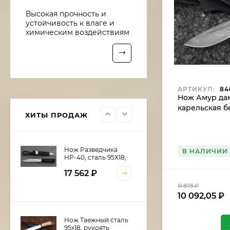
Нож Рыболов-6 сталь
Высокая прочность и
95х18, рукоять
устойчивость к влаге и
береста
10 016
₽
химическим воздействиям
8 513,60
₽
Нож Рыболов-5 сталь
Х12МФ, рукоять
АРТИКУЛ:
84
береста
Нож Амур дам
10 922
₽
карельская б
9 283,70
₽
ХИТЫ ПРОДАЖ
Нож Разведчика
В НАЛИЧИИ
НР-40, сталь 95Х18,
рукоять и ножны
17 562
₽
черный граб,
мельхиор
11 873
₽
10 092,05
₽
Нож Таежный сталь
95х18, рукоять