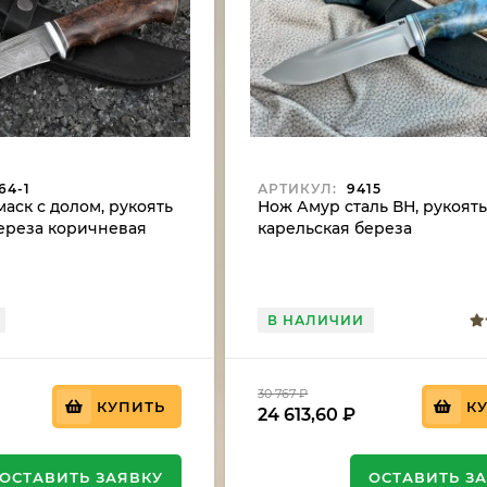
64-1
АРТИКУЛ:
9415
аск с долом, рукоять
Нож Амур сталь ВН, рукоят
ереза коричневая
карельская береза
стабилизированная синяя
В НАЛИЧИИ
30 767
₽
КУПИТЬ
К
24 613,60
₽
ОСТАВИТЬ ЗАЯВКУ
ОСТАВИТЬ З