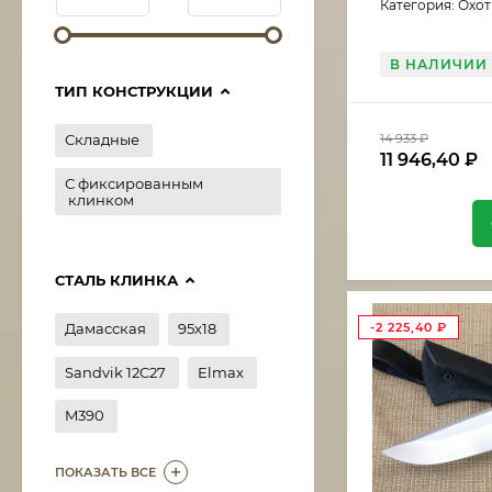
Категория: Охо
В НАЛИЧИИ
ТИП КОНСТРУКЦИИ
14 933
₽
Складные
11 946,40
₽
С фиксированным
клинком
СТАЛЬ КЛИНКА
-2 225,40
₽
Дамасская
95х18
Sandvik 12C27
Elmax
M390
ПОКАЗАТЬ ВСЕ