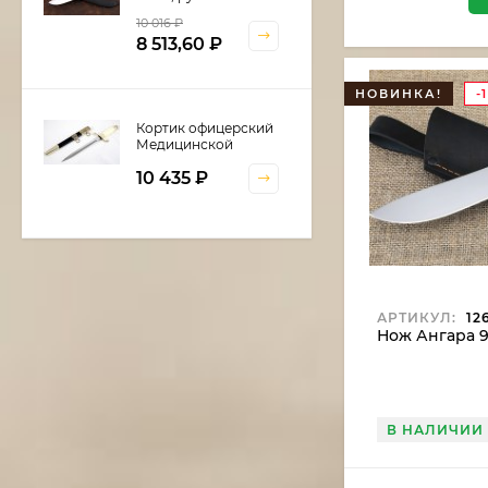
береста
10 016
₽
8 513,60
₽
НОВИНКА!
-
Кортик офицерский
Медицинской
службы
10 435
₽
Шкатулка для
кортика
АРТИКУЛ:
12
6 600
₽
Нож Ангара 9
Нож Нептун сталь
В НАЛИЧИИ
дамаск, рукоять
береста
11 375
₽