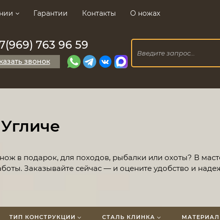
нии
Гарантии
Контакты
О ножах
7(969) 763 96 59
казать звонок
 Угличе
ож в подарок, для походов, рыбалки или охоты? В маст
боты. Заказывайте сейчас — и оцените удобство и наде
ТИП КОНСТРУКЦИИ
СТАЛЬ КЛИНКА
МАТЕРИАЛ