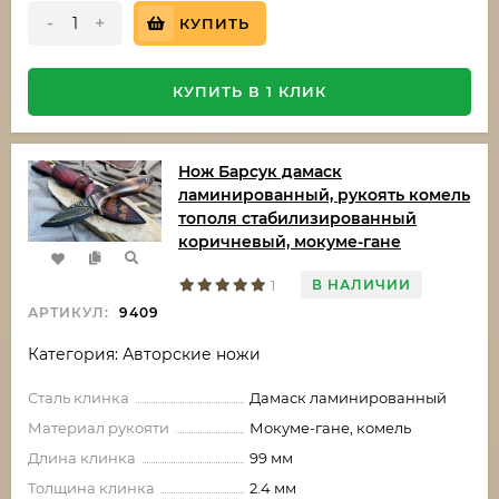
-
+
КУПИТЬ
КУПИТЬ В 1 КЛИК
Нож Барсук дамаск
ламинированный, рукоять комель
тополя стабилизированный
коричневый, мокуме-гане
В НАЛИЧИИ
1
АРТИКУЛ:
9409
Категория: Авторские ножи
Сталь клинка
Дамаск ламинированный
Материал рукояти
Мокуме-гане, комель
Длина клинка
99 мм
Толщина клинка
2.4 мм