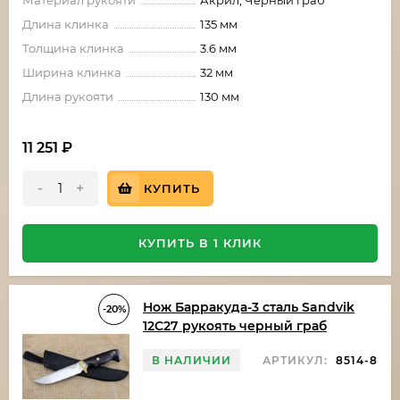
Материал рукояти
Акрил, Черный граб
Длина клинка
135 мм
Толщина клинка
3.6 мм
Ширина клинка
32 мм
Длина рукояти
130 мм
11 251
₽
-
+
КУПИТЬ
КУПИТЬ В 1 КЛИК
Нож Барракуда-3 сталь Sandvik
-20%
12C27 рукоять черный граб
В НАЛИЧИИ
АРТИКУЛ:
8514-8