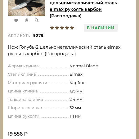
цельнометаллический сталь
elmax рукоять карбон
(Распродажа)
В НАЛИЧИИ
1
АРТИКУЛ:
9279
Нож Голубь-2 цельнометаллический сталь elmax
рукоять карбон (Распродажа)
Форма клинка
Normal Blade
Сталь клинка
Elmax
Материал рукояти
Карбон
Длина клинка
125 мм
Толщина клинка
2.4 мм
Ширина клинка
32 мм
Длина рукояти
111 мм
19 556
₽