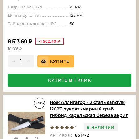
Ширина клинка
28 мм
Длина рукояти
125 мм
Твёрдость клинка, HRC
60
8 513,60
₽
-1 502,40
₽
10 016
₽
-
+
КУПИТЬ
КУПИТЬ В 1 КЛИК
Нож Аллигатор - 2 сталь sandvik
-20%
12C27 рукоять черный граб
гибрид карельская береза акрил
В НАЛИЧИИ
1
АРТИКУЛ:
8514-2