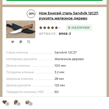
Нож Енисей сталь Sandvik 12C27,
-20%
рукоять железное дерево
В НАЛИЧИИ
1
АРТИКУЛ:
8968-3
Сталь клинка
Sandvik 12C27
Материал рукояти
Железное дерево
Длина клинка
100 мм
Толщина клинка
3.2 мм
Ширина клинка
28 мм
Длина рукояти
125 мм
Твёрдость клинка, HRC
60
0
0
0
14 665,60
₽
-3 666,40
₽