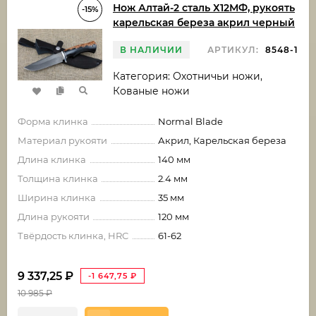
Нож Алтай-2 сталь Х12МФ, рукоять
-15%
карельская береза акрил черный
В НАЛИЧИИ
АРТИКУЛ:
8548-1
Категория: Охотничьи ножи,
Кованые ножи
Форма клинка
Normal Blade
Материал рукояти
Акрил, Карельская береза
Длина клинка
140 мм
Толщина клинка
2.4 мм
Ширина клинка
35 мм
Длина рукояти
120 мм
Твёрдость клинка, HRC
61-62
9 337,25
₽
-1 647,75
₽
10 985
₽