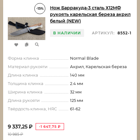
Нож Барракуда-3 сталь Х12МФ
-15%
рукоять карельская береза акрил
белый (NEW)
В НАЛИЧИИ
АРТИКУЛ:
8552-1
Форма клинка
Normal Blade
Материал рукояти
Акрил, Карельская береза
Длина клинка
140 мм
Толщина клинка
2.4 мм
Ширина клинка
32 мм
Длина рукояти
125 мм
Твёрдость клинка, HRC
61-62
9 337,25
₽
-1 647,75
₽
10 985
₽