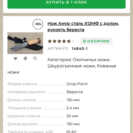
КУПИТЬ В 1 КЛИК
Нож Амур сталь Х12МФ с долом,
-15%
рукоять береста
В НАЛИЧИИ
1
АРТИКУЛ:
14840-1
Категория: Охотничьи ножи,
Шкуросъемные ножи, Кованые
ножи
Форма клинка
Drop Point
Материал рукояти
Береста
Длина клинка
130 мм
Толщина клинка
2.4 мм
Ширина клинка
30 мм
Длина рукояти
130 мм
Твёрдость клинка, HRC
61-62