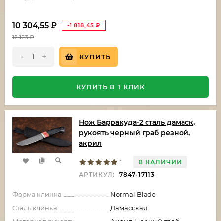
10 304,55
₽
-1 818,45
₽
12 123
₽
-
+
КУПИТЬ
КУПИТЬ В 1 КЛИК
Нож Барракуда-2 сталь дамаск,
рукоять черный граб резной,
акрил
В НАЛИЧИИ
1
АРТИКУЛ:
7847-17113
Форма клинка
Normal Blade
Сталь клинка
Дамасская