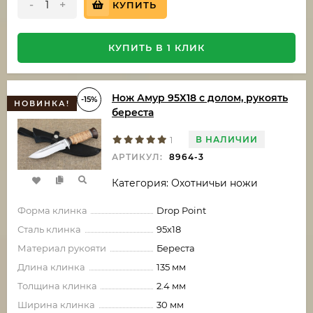
-
+
КУПИТЬ
КУПИТЬ В 1 КЛИК
Нож Амур 95Х18 с долом, рукоять
-15%
НОВИНКА!
береста
В НАЛИЧИИ
1
АРТИКУЛ:
8964-3
Категория: Охотничьи ножи
Форма клинка
Drop Point
Сталь клинка
95х18
Материал рукояти
Береста
Длина клинка
135 мм
Толщина клинка
2.4 мм
Ширина клинка
30 мм