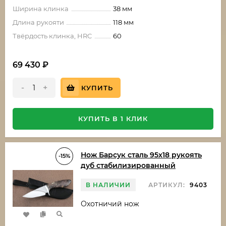
Ширина клинка
38 мм
Длина рукояти
118 мм
Твёрдость клинка, HRC
60
69 430
₽
-
+
КУПИТЬ
КУПИТЬ В 1 КЛИК
Нож Барсук сталь 95х18 рукоять
-15%
дуб стабилизированный
В НАЛИЧИИ
АРТИКУЛ:
9403
Охотничий нож