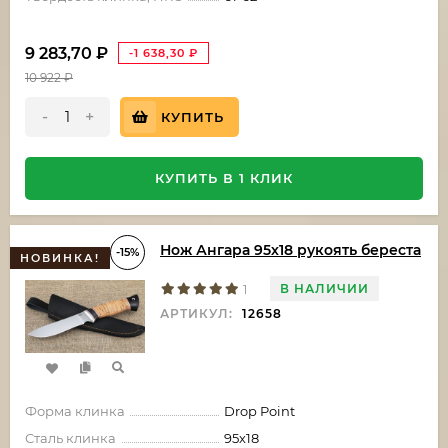
9 283,70
₽
-1 638,30
₽
10 922
₽
-
+
КУПИТЬ
КУПИТЬ В 1 КЛИК
Нож Ангара 95х18 рукоять береста
-15%
НОВИНКА!
В НАЛИЧИИ
1
АРТИКУЛ:
12658
Форма клинка
Drop Point
Сталь клинка
95х18