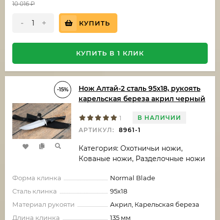
10 016
₽
-
+
КУПИТЬ
КУПИТЬ В 1 КЛИК
Нож Алтай-2 сталь 95х18, рукоять
-15%
карельская береза акрил черный
В НАЛИЧИИ
1
АРТИКУЛ:
8961-1
Категория: Охотничьи ножи,
Кованые ножи, Разделочные ножи
Форма клинка
Normal Blade
Сталь клинка
95х18
Материал рукояти
Акрил, Карельская береза
Длина клинка
135 мм