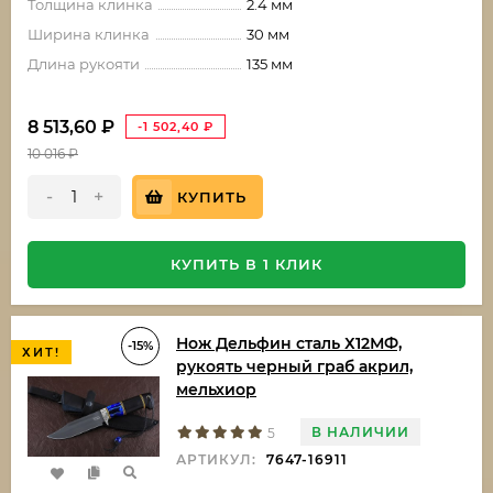
Толщина клинка
2.4 мм
Ширина клинка
30 мм
Длина рукояти
135 мм
8 513,60
₽
-1 502,40
₽
10 016
₽
-
+
КУПИТЬ
КУПИТЬ В 1 КЛИК
Нож Дельфин сталь Х12МФ,
-15%
ХИТ!
рукоять черный граб акрил,
мельхиор
В НАЛИЧИИ
5
АРТИКУЛ:
7647-16911