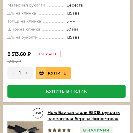
Материал рукояти
Береста
Длина клинка
135 мм
Толщина клинка
3 мм
Ширина клинка
30 мм
Длина рукояти
135 мм
8 513,60
₽
-1 502,40
₽
10 016
₽
-
+
КУПИТЬ
КУПИТЬ В 1 КЛИК
Нож Байкал сталь 95Х18 рукоять
-15%
карельская береза фиолетовая
В НАЛИЧИИ
1