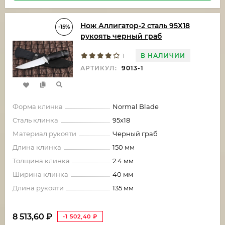
Нож Аллигатор-2 сталь 95Х18
-15%
рукоять черный граб
В НАЛИЧИИ
1
АРТИКУЛ:
9013-1
Форма клинка
Normal Blade
Сталь клинка
95х18
Материал рукояти
Черный граб
Длина клинка
150 мм
Толщина клинка
2.4 мм
Ширина клинка
40 мм
Длина рукояти
135 мм
8 513,60
₽
-1 502,40
₽