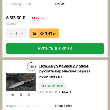
Длина рукояти
125 мм
8 513,60
₽
-1 502,40
₽
10 016
₽
-
+
КУПИТЬ
КУПИТЬ В 1 КЛИК
Нож Амур дамаск с долом,
-15%
рукоять карельская береза
коричневая
В НАЛИЧИИ
АРТИКУЛ:
8464-1
Форма клинка
Drop Point